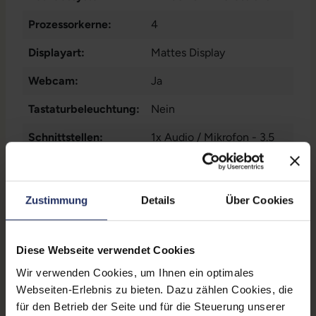
Prozessorkerne:
4
Displayart:
Mattes Display
Webcam:
Ja
Tastaturbeleuchtung:
Nein
Schnittstellen:
1x Audio / Mikrofon - 3.5
mm Combo
, 1x Bluetooth
,
1x
Mehr anzeigen
Dockingstationanschluss
,
Displaygröße:
15,6 Zoll
Zustimmung
Details
Über Cookies
1x HDMI
, 1x LAN RJ-45
, 1x
SD-Kartenleser
, 1x USB
LTE:
Nein
Typ-C
, 1x W-LAN
, 2x USB
Diese Webseite verwendet Cookies
Displayauflösung:
3 Typ A
1920 x 1080 FHD
Wir verwenden Cookies, um Ihnen ein optimales
Tastaturlayout:
Deutsch (QWERTZ) mit
Webseiten-Erlebnis zu bieten. Dazu zählen Cookies, die
Ziffernblock
für den Betrieb der Seite und für die Steuerung unserer