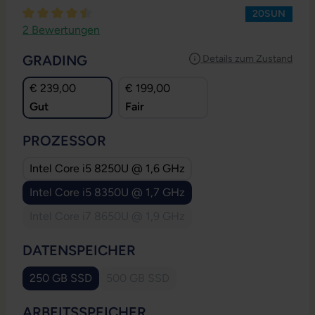
20SUN
Durchschnittliche Bewertung von 4.5 von 5 Sternen
2 Bewertungen
AUSWÄHLEN
GRADING
Details zum Zustand
€ 239,00
€ 199,00
Gut
Fair
AUSWÄHLEN
PROZESSOR
Intel Core i5 8250U @ 1,6 GHz
Intel Core i5 8350U @ 1,7 GHz
Intel Core i7 8650U @ 1,9 GHz
(Diese Option ist zurzeit nicht verfügbar.)
AUSWÄHLEN
DATENSPEICHER
250 GB SSD
500 GB SSD
(Diese Option ist zurzeit nicht verfügbar.
AUSWÄHLEN
ARBEITSSPEICHER