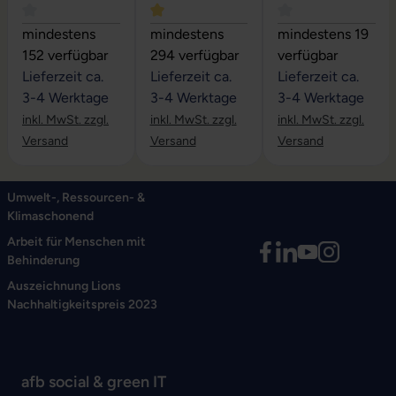
Durchschnittliche Bewertung von 4 von 5 Sternen
Durchschnittliche Bewertung von 5 vo
Durchschnittliche
mindestens
mindestens
mindestens 19
152 verfügbar
294 verfügbar
verfügbar
Lieferzeit ca.
Lieferzeit ca.
Lieferzeit ca.
3-4 Werktage
3-4 Werktage
3-4 Werktage
inkl. MwSt. zzgl.
inkl. MwSt. zzgl.
inkl. MwSt. zzgl.
Versand
Versand
Versand
Umwelt-, Ressourcen- &
Klimaschonend
Arbeit für Menschen mit
Behinderung
Auszeichnung Lions
Nachhaltigkeitspreis 2023
afb social & green IT