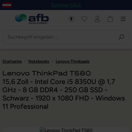
Summer SALE
um Hauptinhalt springen
Zur Navigation der B2B-Plattform springen
Startseite
-
Notebooks
-
Lenovo Thinkpads
Lenovo ThinkPad T580
15,6 Zoll - Intel Core i5 8350U @ 1,7
GHz - 8 GB DDR4 - 250 GB SSD -
Schwarz - 1920 x 1080 FHD - Windows
11 Professional
Bildergalerie überspringen