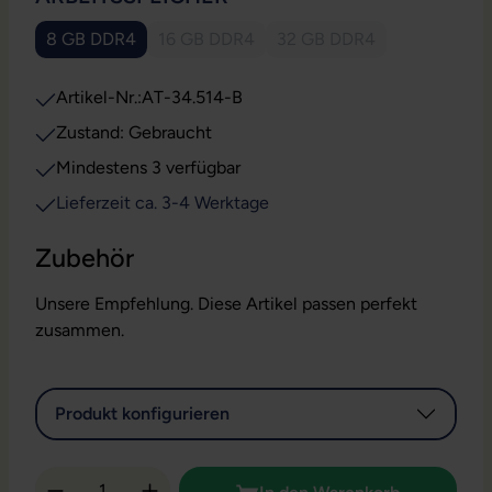
8 GB DDR4
16 GB DDR4
32 GB DDR4
(Diese Option ist zurzeit nicht verfügbar.)
(Diese Option ist zurzeit
Artikel-Nr.:
AT-34.514-B
Zustand: Gebraucht
Mindestens 3 verfügbar
Lieferzeit ca. 3-4 Werktage
Zubehör
Unsere Empfehlung. Diese Artikel passen perfekt
zusammen.
Produkt konfigurieren
Produkt Anzahl: Gib den gewünschten Wert 