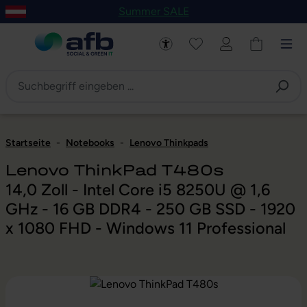
Summer SALE
um Hauptinhalt springen
Zur Navigation der B2B-Plattform springen
Startseite
-
Notebooks
-
Lenovo Thinkpads
Lenovo ThinkPad T480s
14,0 Zoll - Intel Core i5 8250U @ 1,6
GHz - 16 GB DDR4 - 250 GB SSD - 1920
x 1080 FHD - Windows 11 Professional
Bildergalerie überspringen