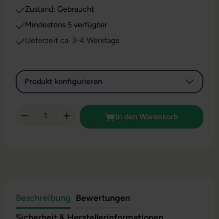
Zustand: Gebraucht
Mindestens 5 verfügbar
Lieferzeit ca. 3-4 Werktage
Produkt konfigurieren
Produkt Anzahl: Gib den gewünschten Wert 
In den Warenkorb
Beschreibung
Bewertungen
Sicherheit & Herstellerinformationen