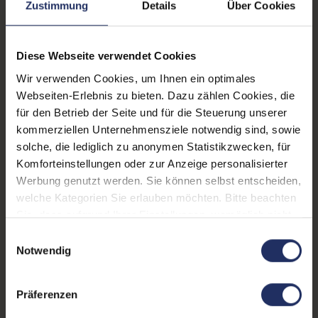
Zustimmung
Details
Über Cookies
USB 3 Typ A
, 2x USB 3 Typ
Displaygröße:
14,0 Zoll
C
LTE:
Nein
Diese Webseite verwendet Cookies
Wir verwenden Cookies, um Ihnen ein optimales
Displayauflösung:
1920 x 1080 FHD
Webseiten-Erlebnis zu bieten. Dazu zählen Cookies, die
Tastaturlayout:
Deutsch (QWERTZ) ohne
für den Betrieb der Seite und für die Steuerung unserer
Ziffernblock
kommerziellen Unternehmensziele notwendig sind, sowie
solche, die lediglich zu anonymen Statistikzwecken, für
Onboard-Grafik:
Intel® UHD Graphics 620
Komforteinstellungen oder zur Anzeige personalisierter
Werbung genutzt werden. Sie können selbst entscheiden,
Fingerprintreader:
Nein
welche Kategorien Sie erlauben möchten. Bitte beachten
Zustand:
Gebraucht
Sie, dass aufgrund Ihrer Einstellungen, womöglich nicht
alle Funktionen der Webseite zur Verfügung stehen.
Einwilligungsauswahl
Partnerprogramm:
Ja
Weitere Informationen finden Sie in
Notwendig
unserer Datenschutzerklärung.
Datenspeicher:
250 GB SSD
Präferenzen
Arbeitsspeicher:
16 GB DDR4