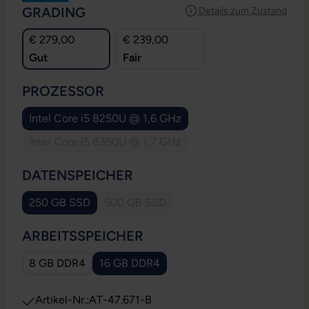
AUSWÄHLEN
GRADING
Details zum Zustand
€ 279,00
€ 239,00
Gut
Fair
AUSWÄHLEN
PROZESSOR
Intel Core i5 8250U @ 1,6 GHz
Intel Core i5 8350U @ 1,7 GHz
(Diese Option ist zurzeit nicht verfügbar.)
AUSWÄHLEN
DATENSPEICHER
250 GB SSD
500 GB SSD
(Diese Option ist zurzeit nicht verfügbar.
AUSWÄHLEN
ARBEITSSPEICHER
8 GB DDR4
16 GB DDR4
Artikel-Nr.:
AT-47.671-B