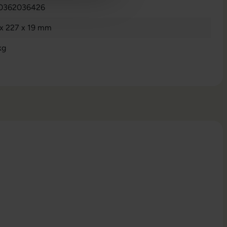
0362036426
 x 227 x 19 mm
kg