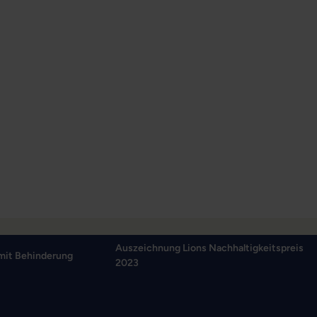
Auszeichnung Lions Nachhaltigkeitspreis
mit Behinderung
2023