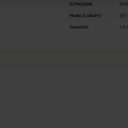
GTIN/EAN:
901
Maße (LxBxH):
331
Gewicht:
1,4 