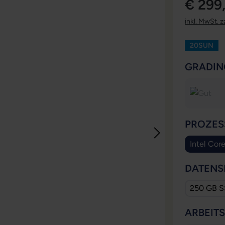
€ 299
inkl. MwSt. z
20SUN
GRADIN
PROZES
Intel Cor
DATENS
250 GB 
ARBEIT