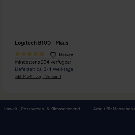
Logitech B100 - Maus
Merken
Durchschnittliche Bewertung von 5 von 5 Sternen
mindestens 294 verfügbar
Lieferzeit ca. 3-4 Werktage
inkl. MwSt. zzgl. Versand
Umwelt-, Ressourcen- & Klimaschonend
Arbeit für Menschen 