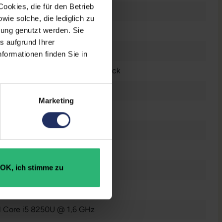
ookies, die für den Betrieb
 Zoll
ie solche, die lediglich zu
bung genutzt werden. Sie
n
s aufgrund Ihrer
0 x 1080 FHD
formationen finden Sie in
tsch (QWERTZ) ohne Ziffernblock
el® UHD Graphics 620
Marketing
n
raucht
OK, ich stimme zu
 GB SSD
GB DDR4
el Core i5 8250U @ 1,6 GHz