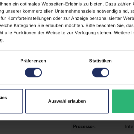
nen ein optimales Webseiten-Erlebnis zu bieten. Dazu zählen C
Displaygröße:
14,0
ung unserer kommerziellen Unternehmensziele notwendig sind, sow
ür Komforteinstellungen oder zur Anzeige personalisierter Wer
LTE:
Nei
elche Kategorien Sie erlauben möchten. Bitte beachten Sie, das
Displayauflösung:
192
ht alle Funktionen der Webseite zur Verfügung stehen. Weitere In
g.
Tastaturlayout:
Deu
Onboard-Grafik:
Int
Präferenzen
Statistiken
Fingerprintreader:
Nei
Zustand:
Geb
Partnerprogramm:
Ja
ies
Auswahl erlauben
Datenspeicher:
500
Arbeitsspeicher:
16 
Prozessor:
Int