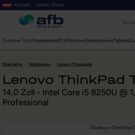
Kontakt
Lokale Shops
Hauptinhalt springen
ur Suche springen
Zur Hauptnavigation springen
Zur Navigation der B2B-Plattform springen
Summer SALE
Notebooks
PCs
Monitore
Smartphones
Tablets
Zu
Startseite
-
Notebooks
-
Lenovo Thinkpads
Lenovo ThinkPad
14,0 Zoll - Intel Core i5 8250U @
Professional
Bildergalerie überspringen