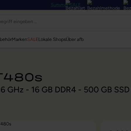
Summer SALE
behör
Marken
SALE
Lokale Shops
Über afb
 T480s
 1,6 GHz - 16 GB DDR4 - 500 GB SS