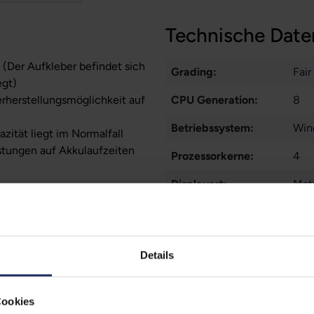
Technische Date
 (Der Aufkleber befindet sich
Grading:
Fair
egt)
erherstellungsmöglichkeit auf
CPU Generation:
8
Betriebssystem:
Win
zität liegt im Normalfall
stungen auf Akkulaufzeiten
Prozessorkerne:
4
Displayart:
Matt
Webcam:
Ja
Tastaturbeleuchtung:
Nei
Details
Schnittstellen:
1x 
1x 
Cookies
Meh