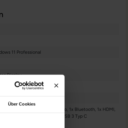
n
dows 11 Professional
es Display
n
Über Cookies
Audio / Mikrofon - 3.5 mm Combo
, 1x Bluetooth
, 1x HDMI
,
LAN RJ-45
, 2x USB 3 Typ A
, 2x USB 3 Typ C
r anzeigen