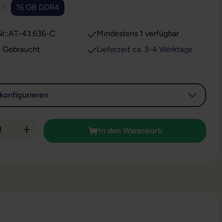
R4
16 GB DDR4
e Option ist zurzeit nicht verfügbar.)
r.:
AT-43.636-C
Mindestens 1 verfügbar
: Gebraucht
Lieferzeit ca. 3-4 Werktage
konfigurieren
 Anzahl: Gib den gewünschten Wert ein od
In den Warenkorb