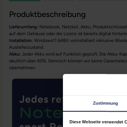
Produktbeschreibung
Lieferumfang:
Notebook, Netzteil, Akku, Produktschlüssel
auf dem Gehäuse oder die Lizenz ist bereits digital hinterl
Installation:
Windows11 64Bit vorinstalliert inklusive Wied
Auslieferzustand.
Akku:
Jeder Akku wird auf Funktion geprüft. Die Akku-Kapa
deutlich über 60%. Dennoch können wir keine Garantielei
übernehmen.
Zustimmung
Diese Webseite verwendet 