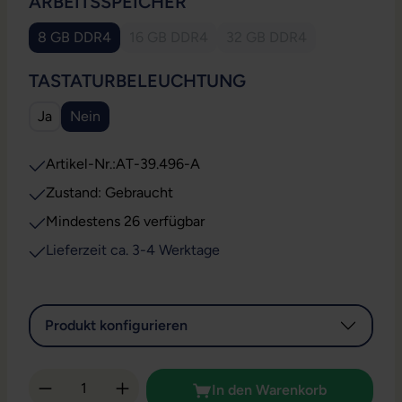
AUSWÄHLEN
ARBEITSSPEICHER
8 GB DDR4
16 GB DDR4
32 GB DDR4
(Diese Option ist zurzeit nicht verfügbar.)
(Diese Option ist zurzeit
AUSWÄHLEN
TASTATURBELEUCHTUNG
Ja
Nein
Artikel-Nr.:
AT-39.496-A
Zustand: Gebraucht
Mindestens 26 verfügbar
Lieferzeit ca. 3-4 Werktage
Produkt konfigurieren
Produkt Anzahl: Gib den gewünschten Wert 
In den Warenkorb