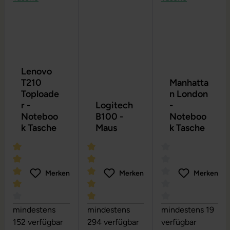
Lenovo
T210
Manhatta
Toploade
n London
r -
Logitech
-
Noteboo
B100 -
Noteboo
k Tasche
Maus
k Tasche
Merken
Merken
Merken
Durchschnittliche Bewertung von 4 von 5 Sternen
Durchschnittliche Bewertung von 5 vo
Durchschnittliche
mindestens
mindestens
mindestens 19
152 verfügbar
294 verfügbar
verfügbar