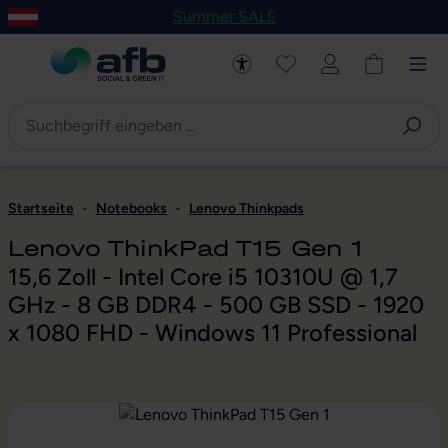
Summer SALE
um Hauptinhalt springen
Zur Navigation der B2B-Plattform springen
Startseite
-
Notebooks
-
Lenovo Thinkpads
Lenovo ThinkPad T15 Gen 1
15,6 Zoll - Intel Core i5 10310U @ 1,7
GHz - 8 GB DDR4 - 500 GB SSD - 1920
x 1080 FHD - Windows 11 Professional
Bildergalerie überspringen