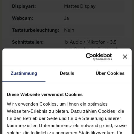
Displayart:
Mattes Display
Webcam:
Ja
Tastaturbeleuchtung:
Nein
Schnittstellen:
1x Audio / Mikrofon - 3.5
mm Combo
, 1x Bluetooth
,
1x DisplayPort
Mehr anzeigen
, 1x
Dockingstationanschluss
,
Displaygröße:
15,6 Zoll
1x HDMI
, 1x LAN RJ-45
, 1x
Zustimmung
Details
Über Cookies
SD-Kartenleser
, 1x
LTE:
Nein
Thunderbolt
, 1x W-LAN
, 2x
Displayauflösung:
USB 3 Typ A
1920 x 1080 FHD
Diese Webseite verwendet Cookies
Wir verwenden Cookies, um Ihnen ein optimales
Tastaturlayout:
Deutsch (QWERTZ) mit
Webseiten-Erlebnis zu bieten. Dazu zählen Cookies, die
Ziffernblock
für den Betrieb der Seite und für die Steuerung unserer
Onboard-Grafik:
Intel® UHD Graphics 620
kommerziellen Unternehmensziele notwendig sind, sowie
solche, die lediglich zu anonymen Statistikzwecken, für