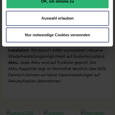
OK, ich stimme zu
Produktbeschreibung
Auswahl erlauben
Lieferumfang:
Notebook, Netzteil, Akku,
Produktschlüssel (Der Aufkleber befindet sich auf
Nur notwendige Cookies verwenden
dem Gehäuse oder die Lizenz ist bereits digital
hinterlegt)
Installation:
Windows11 64Bit vorinstalliert inklusive
Wiederherstellungsmöglichkeit auf Auslieferzustand.
Akku:
Jeder Akku wird auf Funktion geprüft. Die
Akku-Kapazität liegt im Normalfall deutlich über 60%.
Dennoch können wir keine Garantieleistungen auf
Akkulaufzeiten übernehmen.
Produktgalerie überspringen