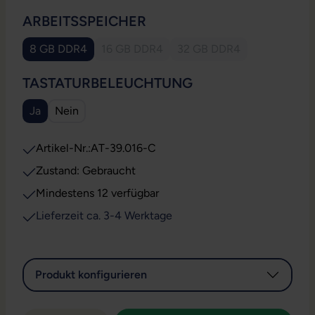
AUSWÄHLEN
ARBEITSSPEICHER
8 GB DDR4
16 GB DDR4
32 GB DDR4
(Diese Option ist zurzeit nicht verfügbar.)
(Diese Option ist zurzeit
AUSWÄHLEN
TASTATURBELEUCHTUNG
Ja
Nein
Artikel-Nr.:
AT-39.016-C
Zustand: Gebraucht
Mindestens 12 verfügbar
Lieferzeit ca. 3-4 Werktage
Produkt konfigurieren