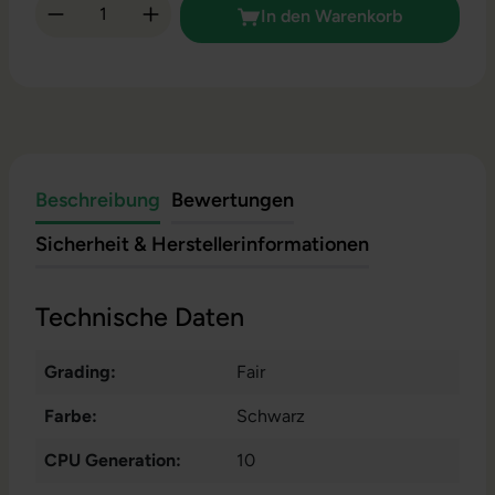
Produkt Anzahl: Gib den gewünschten Wert 
In den Warenkorb
Beschreibung
Bewertungen
Sicherheit & Herstellerinformationen
Technische Daten
Grading:
Fair
Farbe:
Schwarz
CPU Generation:
10