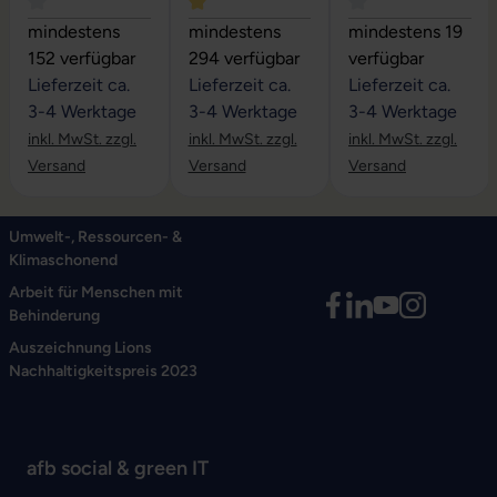
Durchschnittliche Bewertung von 4 von 5 Sternen
Durchschnittliche Bewertung von 5 vo
Durchschnittliche
mindestens
mindestens
mindestens 19
152 verfügbar
294 verfügbar
verfügbar
Lieferzeit ca.
Lieferzeit ca.
Lieferzeit ca.
3-4 Werktage
3-4 Werktage
3-4 Werktage
inkl. MwSt. zzgl.
inkl. MwSt. zzgl.
inkl. MwSt. zzgl.
Versand
Versand
Versand
Umwelt-, Ressourcen- &
Klimaschonend
Arbeit für Menschen mit
Behinderung
Auszeichnung Lions
Nachhaltigkeitspreis 2023
afb social & green IT