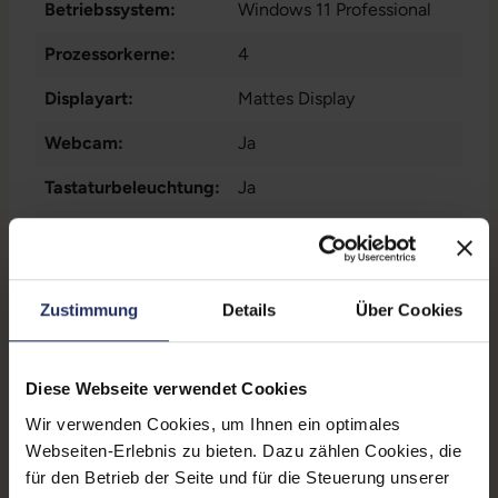
Betriebssystem:
Windows 11 Professional
Prozessorkerne:
4
Displayart:
Mattes Display
Webcam:
Ja
Tastaturbeleuchtung:
Ja
Schnittstellen:
1x Audio / Mikrofon - 3.5
mm Combo
, 1x Bluetooth
,
1x DisplayPort
Mehr anzeigen
, 1x
Zustimmung
Details
Über Cookies
Dockingstationanschluss
,
Displaygröße:
15,6 Zoll
1x HDMI
, 1x LAN RJ-45
, 1x
SD-Kartenleser
, 1x
LTE:
Nein
Diese Webseite verwendet Cookies
Thunderbolt
, 1x W-LAN
, 2x
Displayauflösung:
USB 3 Typ A
1920 x 1080 FHD
Wir verwenden Cookies, um Ihnen ein optimales
Webseiten-Erlebnis zu bieten. Dazu zählen Cookies, die
Tastaturlayout:
Deutsch (QWERTZ) mit
für den Betrieb der Seite und für die Steuerung unserer
Ziffernblock