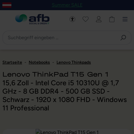
Summer SALE
um Hauptinhalt springen
Zur Navigation der B2B-Plattform springen
Startseite
-
Notebooks
-
Lenovo Thinkpads
Lenovo ThinkPad T15 Gen 1
15,6 Zoll - Intel Core i5 10310U @ 1,7
GHz - 8 GB DDR4 - 500 GB SSD -
Schwarz - 1920 x 1080 FHD - Windows
11 Professional
Bildergalerie überspringen