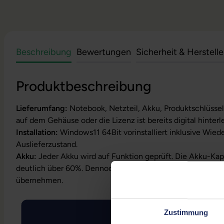
Beschreibung
Bewertungen
Sicherheit & Herstell
Produktbeschreibung
Lieferumfang:
Notebook, Netzteil, Akku, Produktschlüssel
auf dem Gehäuse oder die Lizenz ist bereits digital hinterl
Installation:
Windows11 64Bit vorinstalliert inklusive Wied
Auslieferzustand.
Akku:
Jeder Akku wird auf Funktion geprüft. Die Akku-Kapa
deutlich über 60%. Dennoch können wir keine Garantielei
übernehmen.
Zustimmung