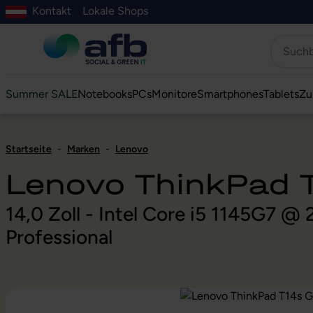
Kontakt
Lokale Shops
Hauptinhalt springen
ur Suche springen
Zur Hauptnavigation springen
Zur Navigation der B2B-Plattform springen
Summer SALE
Notebooks
PCs
Monitore
Smartphones
Tablets
Zu
Startseite
-
Marken
-
Lenovo
Lenovo ThinkPad T
14,0 Zoll - Intel Core i5 1145G7 
Professional
Bildergalerie überspringen