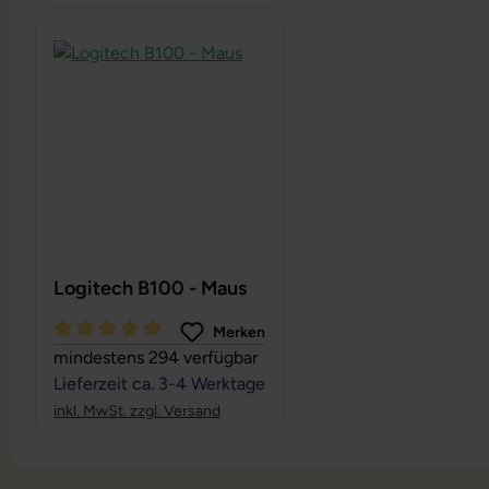
Produktgalerie überspringen
Logitech B100 - Maus
Merken
Durchschnittliche Bewertung von 5 von 5 Sternen
mindestens 294 verfügbar
Lieferzeit ca. 3-4 Werktage
inkl. MwSt. zzgl. Versand