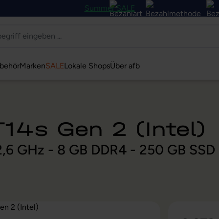
Summer SALE
behör
Marken
SALE
Lokale Shops
Über afb
14s Gen 2 (Intel)
@ 2,6 GHz - 8 GB DDR4 - 250 GB SSD