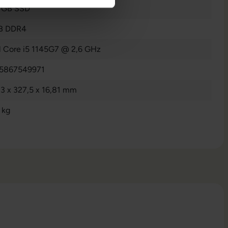
 GB SSD
B DDR4
el Core i5 1145G7 @ 2,6 GHz
5867549971
,3 x 327,5 x 16,81 mm
 kg