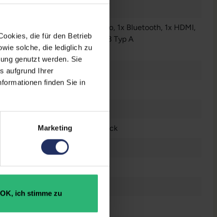
Audio / Mikrofon - 3.5 mm Combo
, 1x Bluetooth
, 1x HDMI
,
ookies, die für den Betrieb
W-LAN
, 2x Thunderbolt
, 2x USB 3 Typ A
ie solche, die lediglich zu
r anzeigen
bung genutzt werden. Sie
 Zoll
s aufgrund Ihrer
formationen finden Sie in
0 x 1080 FHD
tsch (QWERTZ) ohne Ziffernblock
Marketing
l® Iris Xe Graphics
raucht
OK, ich stimme zu