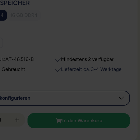
AUSWÄHLEN
SSPEICHER
R4
16 GB DDR4
(Diese Option ist zurzeit nicht verfügbar.)
WÄHLEN
r.:
AT-46.516-B
Mindestens 2 verfügbar
: Gebraucht
Lieferzeit ca. 3-4 Werktage
konfigurieren
 Anzahl: Gib den gewünschten Wert ein od
In den Warenkorb