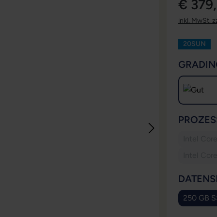
€ 379
inkl. MwSt. z
20SUN
GRADIN
PROZES
Intel Cor
Intel Cor
DATENS
250 GB 