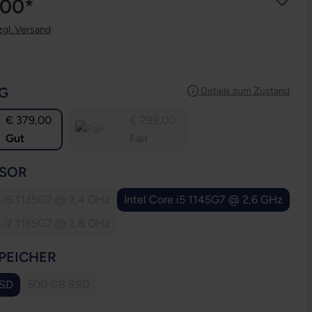
,00*
zgl. Versand
AUSWÄHLEN
G
Details zum Zustand
€ 379,00
€ 299,00
Gut
Fair
AUSWÄHLEN
SOR
e i5 1135G7 @ 2,4 GHz
Intel Core i5 1145G7 @ 2,6 GHz
(Diese Option ist zurzeit nicht verfügbar.)
e i7 1165G7 @ 2,8 GHz
(Diese Option ist zurzeit nicht verfügbar.)
AUSWÄHLEN
PEICHER
SSD
500 GB SSD
(Diese Option ist zurzeit nicht verfügbar.)