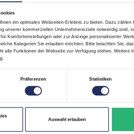
Tastaturbeleuchtung:
Ja
Cookies
Schnittstellen:
1x 
nen ein optimales Webseiten-Erlebnis zu bieten. Dazu zählen C
1x 
ung unserer kommerziellen Unternehmensziele notwendig sind, sow
Meh
ür Komforteinstellungen oder zur Anzeige personalisierter Wer
Displaygröße:
14,0
elche Kategorien Sie erlauben möchten. Bitte beachten Sie, das
ht alle Funktionen der Webseite zur Verfügung stehen. Weitere In
LTE:
Ja
g.
Displayauflösung:
192
Tastaturlayout:
Deu
Präferenzen
Statistiken
Onboard-Grafik:
Inte
Fingerprintreader:
Ja
Zustand:
Geb
ies
Auswahl erlauben
Partnerprogramm:
Ja