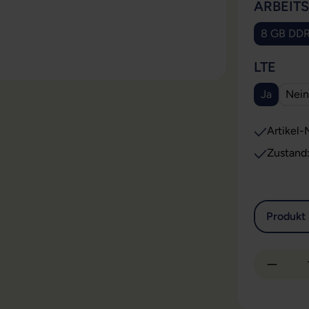
ARBEIT
8 GB DD
AUS
LTE
Ja
Nein
Artikel-N
Zustand
Produkt 
Produkt