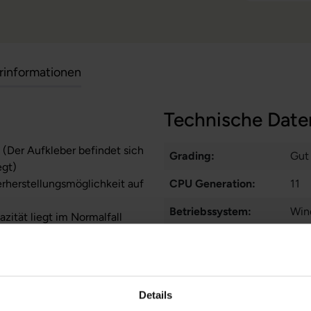
erinformationen
Technische Date
 (Der Aufkleber befindet sich
Grading:
Gut
egt)
erherstellungsmöglichkeit auf
CPU Generation:
11
Betriebssystem:
Win
zität liegt im Normalfall
stungen auf Akkulaufzeiten
Prozessorkerne:
4
Displayart:
Matt
Webcam:
Ja
Details