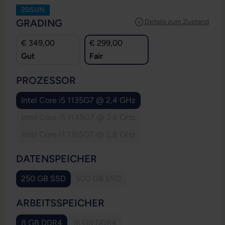
20SUN
AUSWÄHLEN
GRADING
Details zum Zustand
€ 349,00
€ 299,00
Gut
Fair
AUSWÄHLEN
PROZESSOR
Intel Core i5 1135G7 @ 2,4 GHz
Intel Core i5 1145G7 @ 2,6 GHz
(Diese Option ist zurzeit nicht verfügbar.)
Intel Core i7 1165G7 @ 2,8 GHz
(Diese Option ist zurzeit nicht verfügbar.)
AUSWÄHLEN
DATENSPEICHER
250 GB SSD
500 GB SSD
(Diese Option ist zurzeit nicht verfügbar.
AUSWÄHLEN
ARBEITSSPEICHER
8 GB DDR4
16 GB DDR4