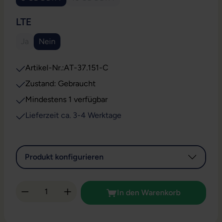
(Diese Option ist zurzeit nicht verfügbar.)
AUSWÄHLEN
LTE
Ja
Nein
(Diese Option ist zurzeit nicht verfügbar.)
Artikel-Nr.:
AT-37.151-C
Zustand: Gebraucht
Mindestens 1 verfügbar
Lieferzeit ca. 3-4 Werktage
Produkt konfigurieren
Produkt Anzahl: Gib den gewünschten Wert 
In den Warenkorb