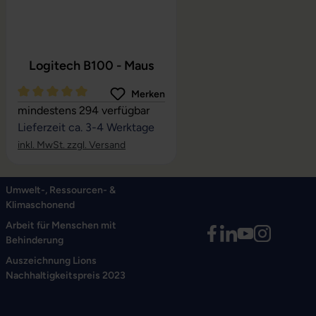
Logitech B100 - Maus
Merken
Durchschnittliche Bewertung von 5 von 5 Sternen
mindestens 294 verfügbar
Lieferzeit ca. 3-4 Werktage
inkl. MwSt. zzgl. Versand
Umwelt-, Ressourcen- &
Klimaschonend
Arbeit für Menschen mit
Behinderung
Auszeichnung Lions
Nachhaltigkeitspreis 2023