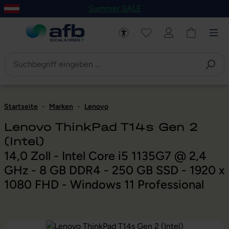
Summer SALE
um Hauptinhalt springen
Zur Navigation der B2B-Plattform springen
Startseite
-
Marken
-
Lenovo
Lenovo ThinkPad T14s Gen 2
(Intel)
14,0 Zoll - Intel Core i5 1135G7 @ 2,4
GHz - 8 GB DDR4 - 250 GB SSD - 1920 x
1080 FHD - Windows 11 Professional
Bildergalerie überspringen