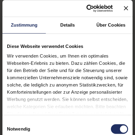
Webcam:
Ja
Tastaturbeleuchtung:
Ja
Zustimmung
Details
Über Cookies
Schnittstellen:
1x Audio / Mikrofon - 3.5
mm Combo
, 1x Bluetooth
,
1x HDMI
Mehr anzeigen
, 1x W-LAN
, 2x
Diese Webseite verwendet Cookies
Thunderbolt
, 2x USB 3 Typ
Displaygröße:
14,0 Zoll
Wir verwenden Cookies, um Ihnen ein optimales
A
Webseiten-Erlebnis zu bieten. Dazu zählen Cookies, die
LTE:
Nein
für den Betrieb der Seite und für die Steuerung unserer
kommerziellen Unternehmensziele notwendig sind, sowie
Displayauflösung:
1920 x 1080 FHD
solche, die lediglich zu anonymen Statistikzwecken, für
Tastaturlayout:
Deutsch (QWERTZ) ohne
Komforteinstellungen oder zur Anzeige personalisierter
Ziffernblock
Werbung genutzt werden. Sie können selbst entscheiden,
welche Kategorien Sie erlauben möchten. Bitte beachten
Onboard-Grafik:
Intel® Iris Xe Graphics
Sie, dass aufgrund Ihrer Einstellungen, womöglich nicht
alle Funktionen der Webseite zur Verfügung stehen.
Fingerprintreader:
Ja
Einwilligungsauswahl
Weitere Informationen finden Sie in
Notwendig
Zustand:
Gebraucht