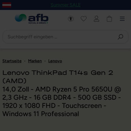
Summer SALE
um Hauptinhalt springen
Zur Navigation der B2B-Plattform springen
Startseite
-
Marken
-
Lenovo
Lenovo ThinkPad T14s Gen 2
(AMD)
14,0 Zoll - AMD Ryzen 5 Pro 5650U @
2,3 GHz - 16 GB DDR4 - 500 GB SSD -
1920 x 1080 FHD - Touchscreen -
Windows 11 Professional