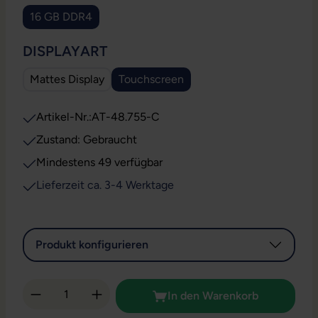
16 GB DDR4
AUSWÄHLEN
DISPLAYART
Mattes Display
Touchscreen
Artikel-Nr.:
AT-48.755-C
Zustand: Gebraucht
Mindestens 49 verfügbar
Lieferzeit ca. 3-4 Werktage
Produkt konfigurieren
Produkt Anzahl: Gib den gewünschten Wert 
In den Warenkorb