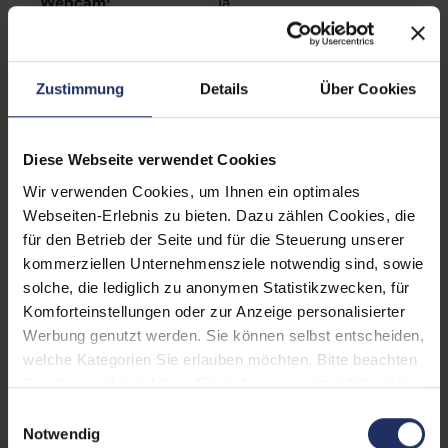
Webcam:
Ja
Tastaturbeleuchtung:
Ja
Schnittstellen:
1x Audio / Mikrofon - 3.5
Zustimmung
Details
Über Cookies
mm Combo
, 1x Bluetooth
,
1x HDMI
Mehr anzeigen
, 1x W-LAN
, 2x
USB 3 Typ A
, 2x USB 3 Typ
Diese Webseite verwendet Cookies
Displaygröße:
14,0 Zoll
C
Wir verwenden Cookies, um Ihnen ein optimales
LTE:
Ja
Webseiten-Erlebnis zu bieten. Dazu zählen Cookies, die
für den Betrieb der Seite und für die Steuerung unserer
Displayauflösung:
1920 x 1080 FHD
kommerziellen Unternehmensziele notwendig sind, sowie
solche, die lediglich zu anonymen Statistikzwecken, für
Tastaturlayout:
Deutsch (QWERTZ) ohne
Komforteinstellungen oder zur Anzeige personalisierter
Ziffernblock
Werbung genutzt werden. Sie können selbst entscheiden,
Onboard-Grafik:
Radeon™ RX Vega 7
welche Kategorien Sie erlauben möchten. Bitte beachten
Graphics
Sie, dass aufgrund Ihrer Einstellungen, womöglich nicht
alle Funktionen der Webseite zur Verfügung stehen.
Einwilligungsauswahl
Fingerprintreader:
Ja
Weitere Informationen finden Sie in
Notwendig