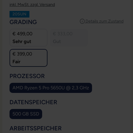
inkl. MwSt. zzgl. Versand
20SUN
AUSWÄHLEN
GRADING
Details zum Zustand
€ 499,00
€ 333,00
Sehr gut
Gut
€ 399,00
Fair
AUSWÄHLEN
PROZESSOR
AMD Ryzen 5 Pro 5650U @ 2,3 GHz
AUSWÄHLEN
DATENSPEICHER
500 GB SSD
AUSWÄHLEN
ARBEITSSPEICHER