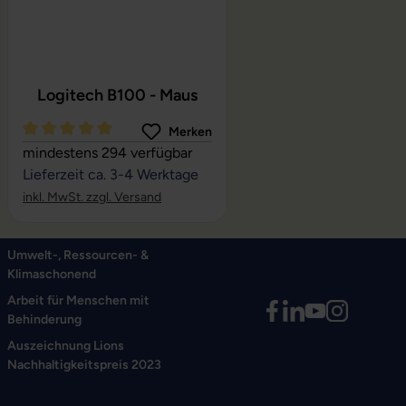
Logitech B100 - Maus
Merken
Durchschnittliche Bewertung von 5 von 5 Sternen
mindestens 294 verfügbar
Lieferzeit ca. 3-4 Werktage
inkl. MwSt. zzgl. Versand
Umwelt-, Ressourcen- &
Klimaschonend
Arbeit für Menschen mit
Behinderung
Auszeichnung Lions
Nachhaltigkeitspreis 2023