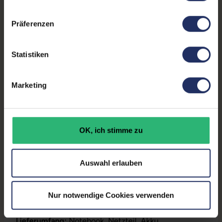
unserer Datenschutzerklärung.
Zustand:
Gebraucht
Präferenzen
Partnerprogramm:
Ja
Datenspeicher:
500 GB SSD
Statistiken
Arbeitsspeicher:
16 GB DDR4
Prozessor:
AMD Ryzen 5 Pro 5650U
Marketing
@ 2,3 GHz
GTIN/EAN:
4255867573761
OK, ich stimme zu
Maße (LxBxH):
224,4 x 327,5 x 16,81 mm
Gewicht:
1,36 kg
Auswahl erlauben
Nur notwendige Cookies verwenden
Produktbeschreibung
Lieferumfang:
Notebook, Netzteil, Akku,