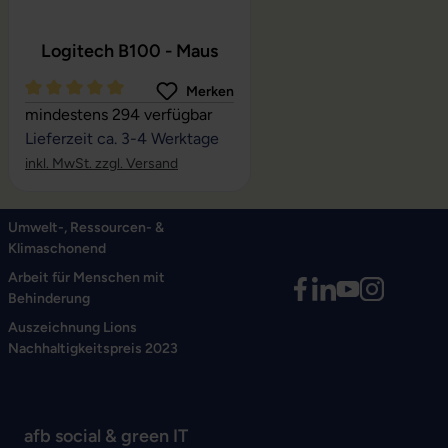
Logitech B100 - Maus
Merken
Durchschnittliche Bewertung von 5 von 5 Sternen
mindestens 294 verfügbar
Lieferzeit ca. 3-4 Werktage
inkl. MwSt. zzgl. Versand
Umwelt-, Ressourcen- &
Klimaschonend
Arbeit für Menschen mit
Behinderung
Auszeichnung Lions
Nachhaltigkeitspreis 2023
afb social & green IT