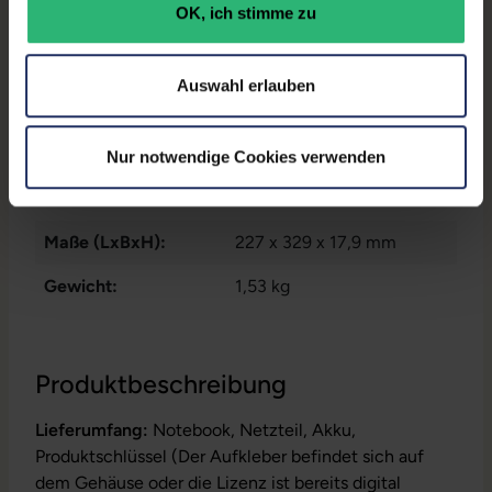
OK, ich stimme zu
Datenspeicher:
250 GB SSD
Arbeitsspeicher:
16 GB DDR4
Auswahl erlauben
Prozessor:
Intel Core i5 1145G7 @ 2,6
GHz
Nur notwendige Cookies verwenden
GTIN/EAN:
4255867531075
Maße (LxBxH):
227 x 329 x 17,9 mm
Gewicht:
1,53 kg
Produktbeschreibung
Lieferumfang:
Notebook, Netzteil, Akku,
Produktschlüssel (Der Aufkleber befindet sich auf
dem Gehäuse oder die Lizenz ist bereits digital