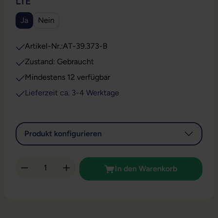
AUSWÄHLEN
LTE
Ja
Nein
Artikel-Nr.:
AT-39.373-B
Zustand: Gebraucht
Mindestens 12 verfügbar
Lieferzeit ca. 3-4 Werktage
Produkt konfigurieren
Produkt Anzahl: Gib den gewünschten Wert 
In den Warenkorb