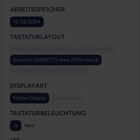
AUSWÄHLEN
ARBEITSSPEICHER
16 GB DDR4
AUSWÄHLEN
TASTATURLAYOUT
Großbritannien (QWERTY) ohne Ziffernblock
(Diese Option ist zurzeit nicht verfügbar
Deutsch (QWERTZ) ohne Ziffernblock
US (QWERTY) ohne Ziffernblock
(Diese Option ist zurzeit nicht verfügbar.)
AUSWÄHLEN
DISPLAYART
Mattes Display
Touchscreen
(Diese Option ist zurzeit nicht verfügb
AUSWÄHLEN
TASTATURBELEUCHTUNG
Ja
Nein