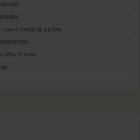
 GB SSD
GB DDR4
el Core i5 1145G7 @ 2,6 GHz
0362037300
 x 329 x 17,9 mm
 kg