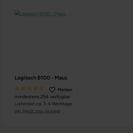
Produktgalerie überspringen
Logitech B100 - Maus
Merken
Durchschnittliche Bewertung von 5 von 5 Sternen
mindestens 294 verfügbar
Lieferzeit ca. 3-4 Werktage
inkl. MwSt. zzgl. Versand