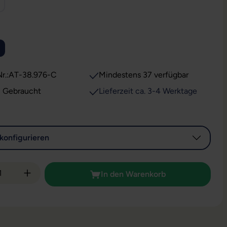
WÄHLEN
r.:
AT-38.976-C
Mindestens 37 verfügbar
: Gebraucht
Lieferzeit ca. 3-4 Werktage
konfigurieren
 Anzahl: Gib den gewünschten Wert ein od
In den Warenkorb