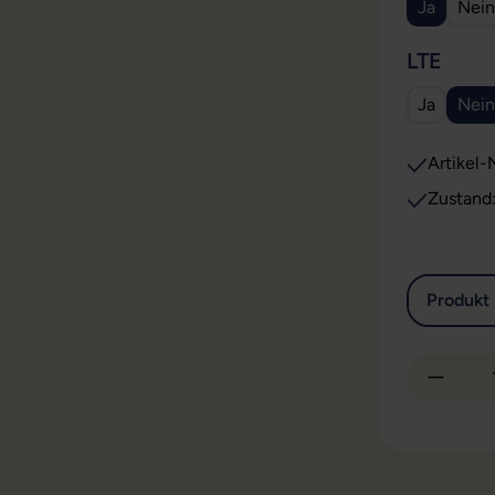
Ja
Nein
AUS
LTE
Ja
Nein
Artikel-N
Zustand
Produkt 
Produkt