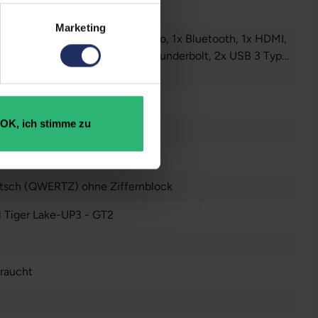
Marketing
Audio / Mikrofon - 3.5 mm Combo
, 1x Bluetooth
, 1x HDMI
,
SD-Kartenleser
, 1x W-LAN
, 2x Thunderbolt
, 2x USB 3 Typ
r anzeigen
 Zoll
OK, ich stimme zu
n
0 x 1080 FHD
tsch (QWERTZ) ohne Ziffernblock
l Tiger Lake-UP3 - GT2
raucht