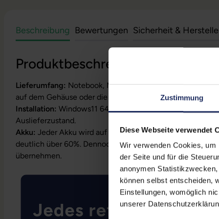
Beschreibung
Bewertungen
Sicherheit & Herstell
Produktbeschreibung
Lieferumfang:
Notebook, Netzteil, Akku, Produktschlüssel
auf dem Gehäuse oder die Lizenz ist bereits digital hinterl
Zustimmung
Installation:
Windows11 64Bit vorinstalliert inklusive Wied
Auslieferzustand.
Diese Webseite verwendet 
Akku:
Jeder Akku wird auf Funktion geprüft. Die Akku-Kapa
deutlich über 60%. Dennoch können wir keine Garantielei
Wir verwenden Cookies, um Ih
übernehmen.
der Seite und für die Steuer
anonymen Statistikzwecken, f
können selbst entscheiden, w
Einstellungen, womöglich nic
unserer Datenschutzerklärun