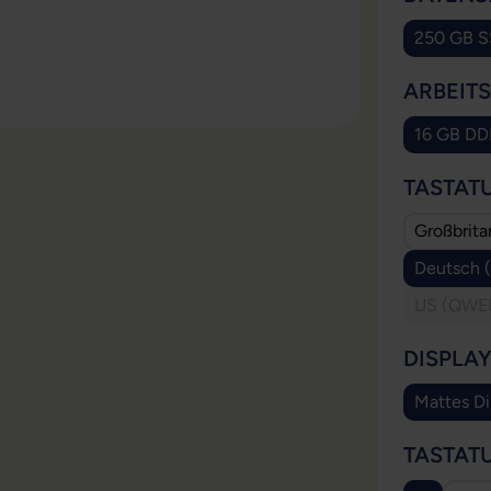
250 GB 
ARBEIT
16 GB D
TASTAT
Großbrit
Deutsch 
US (QWER
DISPLA
Mattes Di
TASTAT