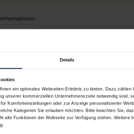
erinformationen
Technische Date
 (Der Aufkleber befindet sich
Grading:
Fair
egt)
Details
erherstellungsmöglichkeit auf
Farbe:
Sch
CPU Generation:
11
Cookies
zität liegt im Normalfall
stungen auf Akkulaufzeiten
nen ein optimales Webseiten-Erlebnis zu bieten. Dazu zählen C
Betriebssystem:
Win
ung unserer kommerziellen Unternehmensziele notwendig sind, sow
Prozessorkerne:
4
ür Komforteinstellungen oder zur Anzeige personalisierter Wer
elche Kategorien Sie erlauben möchten. Bitte beachten Sie, das
Displayart:
Matt
ht alle Funktionen der Webseite zur Verfügung stehen. Weitere In
g.
Webcam:
Ja