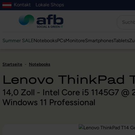
Kontakt
Lokale Shops
Hauptinhalt springen
ur Suche springen
Zur Hauptnavigation springen
Zur Navigation der B2B-Plattform springen
Summer SALE
Notebooks
PCs
Monitore
Smartphones
Tablets
Zu
Startseite
-
Notebooks
Lenovo ThinkPad T
14,0 Zoll - Intel Core i5 1145G7 
Windows 11 Professional
Bildergalerie überspringen