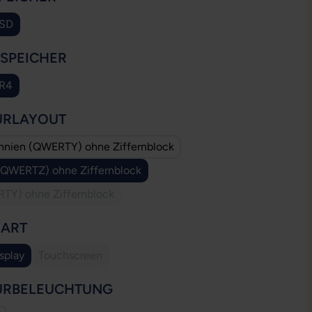
SSD
AUSWÄHLEN
SSPEICHER
DR4
AUSWÄHLEN
URLAYOUT
annien (QWERTY) ohne Ziffernblock
(QWERTZ) ohne Ziffernblock
TY) ohne Ziffernblock
(Diese Option ist zurzeit nicht verfügbar.)
AUSWÄHLEN
YART
splay
Touchscreen
(Diese Option ist zurzeit nicht verfügbar.)
AUSWÄHLEN
URBELEUCHTUNG