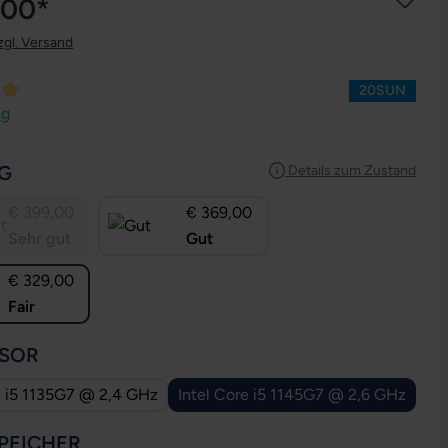
,00*
zgl. Versand
20SUN
ttliche Bewertung von 5 von 5 Sternen
ng
AUSWÄHLEN
G
Details zum Zustand
€ 399,00
€ 369,00
Sehr gut
Gut
€ 329,00
Fair
AUSWÄHLEN
SOR
e i5 1135G7 @ 2,4 GHz
Intel Core i5 1145G7 @ 2,6 GHz
AUSWÄHLEN
PEICHER