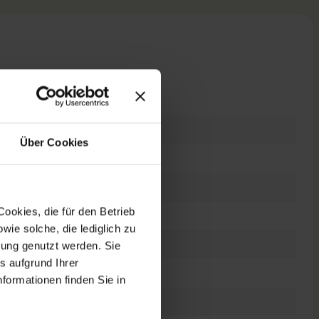
n
Über Cookies
warz
ookies, die für den Betrieb
dows 11 Professional
ie solche, die lediglich zu
bung genutzt werden. Sie
s aufgrund Ihrer
es Display
formationen finden Sie in