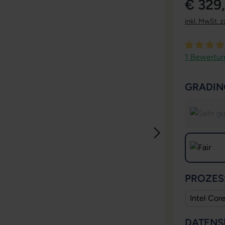
€ 329
inkl. MwSt. z
Durchschni
1 Bewertu
GRADIN
PROZES
Intel Cor
DATENS