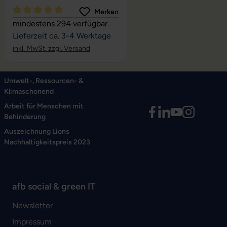
Merken
Durchschnittliche Bewertung von 5 von 5 Sternen
mindestens 294 verfügbar
Lieferzeit ca. 3-4 Werktage
inkl. MwSt. zzgl. Versand
Umwelt-, Ressourcen- &
Klimaschonend
Arbeit für Menschen mit
Behinderung
Auszeichnung Lions
Nachhaltigkeitspreis 2023
afb social & green IT
Newsletter
Impressum