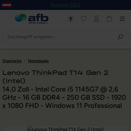
Summer SALE
um Hauptinhalt springen
Zur Navigation der B2B-Plattform springen
Startseite
-
Notebooks
Lenovo ThinkPad T14 Gen 2
(Intel)
14,0 Zoll - Intel Core i5 1145G7 @ 2,6
GHz - 16 GB DDR4 - 250 GB SSD - 1920
x 1080 FHD - Windows 11 Professional
Bildergalerie überspringen