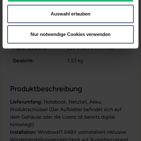
Arbeitsspeicher:
16 GB DDR4
Auswahl erlauben
Prozessor:
Intel Core i5 1145G7 @ 2,6
GHz
Nur notwendige Cookies verwenden
GTIN/EAN:
9010362039083
Maße (LxBxH):
227 x 329 x 17,9 mm
Gewicht:
1,53 kg
Produktbeschreibung
Lieferumfang:
Notebook, Netzteil, Akku,
Produktschlüssel (Der Aufkleber befindet sich auf
dem Gehäuse oder die Lizenz ist bereits digital
hinterlegt)
Installation:
Windows11 64Bit vorinstalliert inklusive
Wiederherstellungsmöglichkeit auf Auslieferzustand.