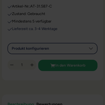
Artikel-Nr.:
AT-31.587-C
Zustand: Gebraucht
Mindestens 5 verfügbar
Lieferzeit ca. 3-4 Werktage
Produkt konfigurieren
Produkt Anzahl: Gib den gewünschten Wert 
In den Warenkorb
Beschreibung
Bewertungen