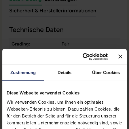
Sicherheit & Herstellerinformationen
Technische Daten
Grading:
Fair
CPU Generation:
11
Betriebssystem:
Windows 11 Professional
Zustimmung
Details
Über Cookies
Prozessorkerne:
4
Displayart:
Mattes Display
Diese Webseite verwendet Cookies
Webcam:
Ja
Wir verwenden Cookies, um Ihnen ein optimales
Webseiten-Erlebnis zu bieten. Dazu zählen Cookies, die
Tastaturbeleuchtung:
Nein
für den Betrieb der Seite und für die Steuerung unserer
kommerziellen Unternehmensziele notwendig sind, sowie
Schnittstellen:
1x Audio / Mikrofon - 3.5