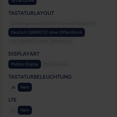
16 GB DDR4
AUSWÄHLEN
TASTATURLAYOUT
Großbritannien (QWERTY) ohne Ziffernblock
(Diese Option ist zurzeit nicht verfügbar
Deutsch (QWERTZ) ohne Ziffernblock
US (QWERTY) ohne Ziffernblock
(Diese Option ist zurzeit nicht verfügbar.)
AUSWÄHLEN
DISPLAYART
Mattes Display
Touchscreen
(Diese Option ist zurzeit nicht verfügb
AUSWÄHLEN
TASTATURBELEUCHTUNG
Ja
Nein
AUSWÄHLEN
LTE
Ja
Nein
(Diese Option ist zurzeit nicht verfügbar.)