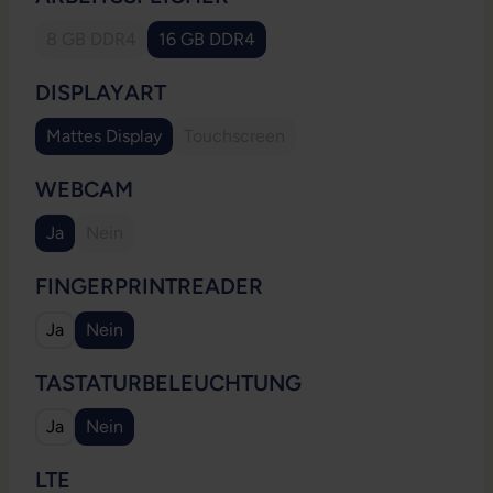
8 GB DDR4
16 GB DDR4
(Diese Option ist zurzeit nicht verfügbar.)
AUSWÄHLEN
DISPLAYART
Mattes Display
Touchscreen
(Diese Option ist zurzeit nicht verfügb
AUSWÄHLEN
WEBCAM
Ja
Nein
(Diese Option ist zurzeit nicht verfügbar.)
AUSWÄHLEN
FINGERPRINTREADER
Ja
Nein
AUSWÄHLEN
TASTATURBELEUCHTUNG
Ja
Nein
AUSWÄHLEN
LTE