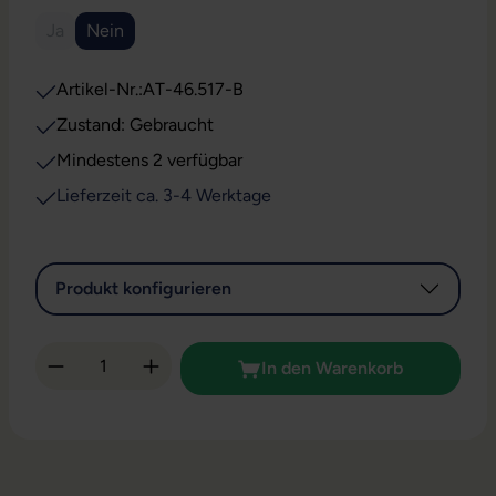
Ja
Nein
(Diese Option ist zurzeit nicht verfügbar.)
Artikel-Nr.:
AT-46.517-B
Zustand: Gebraucht
Mindestens 2 verfügbar
Lieferzeit ca. 3-4 Werktage
Produkt konfigurieren
Produkt Anzahl: Gib den gewünschten Wert 
In den Warenkorb