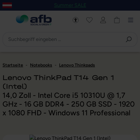
Summer SALE
um Hauptinhalt springen
Zur Navigation der B2B-Plattform springen
Startseite
-
Notebooks
-
Lenovo Thinkpads
Lenovo ThinkPad T14 Gen 1
(Intel)
14,0 Zoll - Intel Core i5 10310U @ 1,7
GHz - 16 GB DDR4 - 250 GB SSD - 1920
x 1080 FHD - Windows 11 Professional
Bildergalerie überspringen