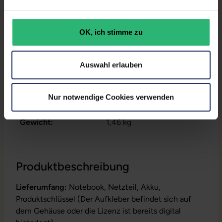
Datenspeicher:
250 GB SSD
Arbeitsspeicher:
16 GB DDR4
OK, ich stimme zu
Prozessor:
Intel Core i5 10310U @ 1,7
GHz
Auswahl erlauben
GTIN/EAN:
4255867550007
Nur notwendige Cookies verwenden
Maße (LxBxH):
227 x 329 x 17,9 mm
Gewicht:
1,46 kg
Produktbeschreibung
Lieferumfang:
Notebook, Netzteil, Akku,
Produktschlüssel (Der Aufkleber befindet sich auf
dem Gehäuse oder die Lizenz ist bereits digital