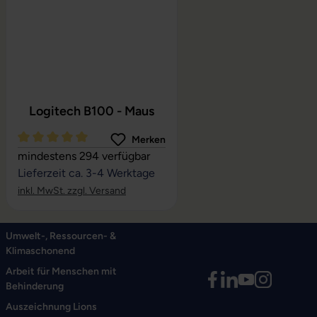
Logitech B100 - Maus
Merken
Durchschnittliche Bewertung von 5 von 5 Sternen
mindestens 294 verfügbar
Lieferzeit ca. 3-4 Werktage
inkl. MwSt. zzgl. Versand
Umwelt-, Ressourcen- &
Klimaschonend
Arbeit für Menschen mit
Behinderung
Auszeichnung Lions