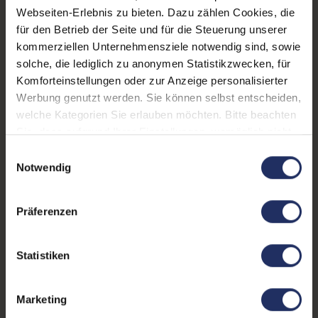
Webseiten-Erlebnis zu bieten. Dazu zählen Cookies, die
Schnittstellen:
1x Audio / Mikrofon - 3.5
für den Betrieb der Seite und für die Steuerung unserer
mm Combo
, 1x Bluetooth
,
kommerziellen Unternehmensziele notwendig sind, sowie
1x
Mehr anzeigen
solche, die lediglich zu anonymen Statistikzwecken, für
Dockingstationanschluss
,
Komforteinstellungen oder zur Anzeige personalisierter
Displaygröße:
14,0 Zoll
1x HDMI
, 1x LAN RJ-45
, 1x
Werbung genutzt werden. Sie können selbst entscheiden,
SD-Kartenleser
, 1x W-LAN
,
welche Kategorien Sie erlauben möchten. Bitte beachten
LTE:
Nein
2x USB 3 Typ C
, 3x USB 3
Sie, dass aufgrund Ihrer Einstellungen, womöglich nicht
Displayauflösung:
Typ A
1920 x 1080 FHD
alle Funktionen der Webseite zur Verfügung stehen.
Einwilligungsauswahl
Weitere Informationen finden Sie in
Notwendig
Tastaturlayout:
Deutsch (QWERTZ) ohne
unserer Datenschutzerklärung.
Ziffernblock
Präferenzen
Onboard-Grafik:
Intel® UHD Graphics
Fingerprintreader:
Nein
Statistiken
Zustand:
Gebraucht
Marketing
Partnerprogramm:
Ja