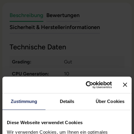
Beschreibung
Bewertungen
Sicherheit & Herstellerinformationen
Technische Daten
Grading:
Gut
CPU Generation:
10
Betriebssystem:
Windows 11 Professional
Prozessorkerne:
4
Zustimmung
Details
Über Cookies
Displayart:
Mattes Display
Webcam:
Ja
Diese Webseite verwendet Cookies
Wir verwenden Cookies, um Ihnen ein optimales
Tastaturbeleuchtung:
Nein