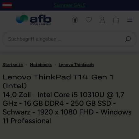
Summer SALE
um Hauptinhalt springen
Zur Navigation der B2B-Plattform springen
Startseite
-
Notebooks
-
Lenovo Thinkpads
Lenovo ThinkPad T14 Gen 1
(Intel)
14,0 Zoll - Intel Core i5 10310U @ 1,7
GHz - 16 GB DDR4 - 250 GB SSD -
Schwarz - 1920 x 1080 FHD - Windows
11 Professional