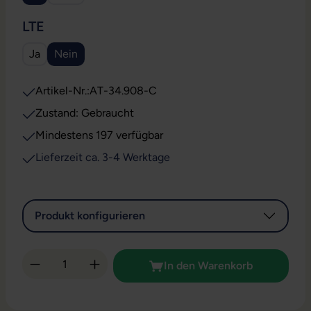
AUSWÄHLEN
LTE
Ja
Nein
Artikel-Nr.:
AT-34.908-C
Zustand: Gebraucht
Mindestens 197 verfügbar
Lieferzeit ca. 3-4 Werktage
Produkt konfigurieren
Produkt Anzahl: Gib den gewünschten Wert 
In den Warenkorb