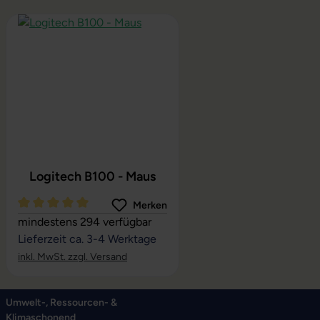
Produktgalerie überspringen
Logitech B100 - Maus
Merken
Durchschnittliche Bewertung von 5 von 5 Sternen
mindestens 294 verfügbar
Lieferzeit ca. 3-4 Werktage
inkl. MwSt. zzgl. Versand
Umwelt-, Ressourcen- &
Klimaschonend