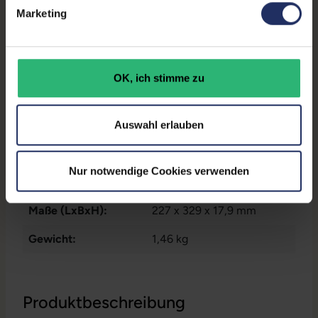
Marketing
Zustand:
Gebraucht
Partnerprogramm:
Nein
OK, ich stimme zu
Datenspeicher:
250 GB SSD
Arbeitsspeicher:
16 GB DDR4
Auswahl erlauben
Prozessor:
Intel Core i5 10310U @ 1,7
GHz
Nur notwendige Cookies verwenden
GTIN/EAN:
9010362036860
Maße (LxBxH):
227 x 329 x 17,9 mm
Gewicht:
1,46 kg
Produktbeschreibung