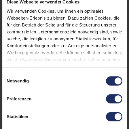
Diese Webseite verwendet Cookies
Displayart:
Mattes Display
Wir verwenden Cookies, um Ihnen ein optimales
Webcam:
Ja
Webseiten-Erlebnis zu bieten. Dazu zählen Cookies, die
für den Betrieb der Seite und für die Steuerung unserer
Tastaturbeleuchtung:
Ja
kommerziellen Unternehmensziele notwendig sind, sowie
Schnittstellen:
1x Audio / Mikrofon - 3.5
solche, die lediglich zu anonymen Statistikzwecken, für
mm Combo
, 1x Bluetooth
,
Komforteinstellungen oder zur Anzeige personalisierter
1x
Mehr anzeigen
Werbung genutzt werden. Sie können selbst entscheiden,
Dockingstationanschluss
,
welche Kategorien Sie erlauben möchten. Bitte beachten
Displaygröße:
14,0 Zoll
1x HDMI
, 1x LAN RJ-45
, 1x
Sie, dass aufgrund Ihrer Einstellungen, womöglich nicht
SD-Kartenleser
, 1x W-LAN
,
alle Funktionen der Webseite zur Verfügung stehen.
LTE:
Nein
Einwilligungsauswahl
2x USB 3 Typ C
, 3x USB 3
Weitere Informationen finden Sie in
Notwendig
Displayauflösung:
Typ A
1920 x 1080 FHD
unserer Datenschutzerklärung.
Tastaturlayout:
Deutsch (QWERTZ) ohne
Präferenzen
Ziffernblock
Onboard-Grafik:
Intel® UHD Graphics
Statistiken
Fingerprintreader:
Ja