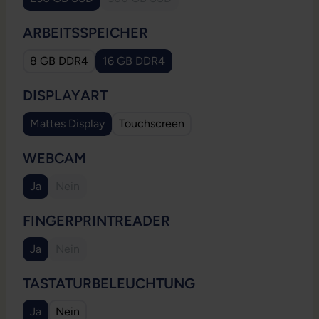
(Diese Option ist zurzeit nicht verfügbar.
AUSWÄHLEN
ARBEITSSPEICHER
8 GB DDR4
16 GB DDR4
AUSWÄHLEN
DISPLAYART
Mattes Display
Touchscreen
AUSWÄHLEN
WEBCAM
Ja
Nein
(Diese Option ist zurzeit nicht verfügbar.)
AUSWÄHLEN
FINGERPRINTREADER
Ja
Nein
(Diese Option ist zurzeit nicht verfügbar.)
AUSWÄHLEN
TASTATURBELEUCHTUNG
Ja
Nein