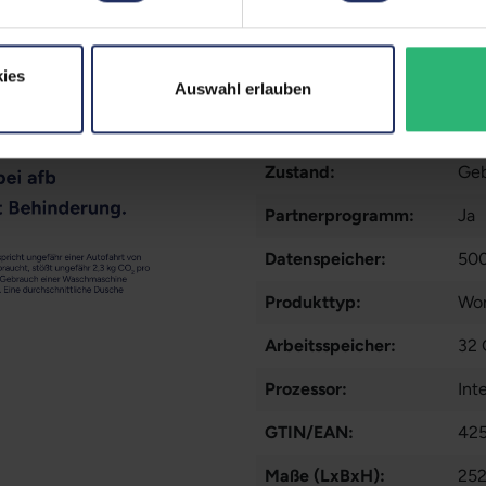
Tastaturlayout:
Deu
ies
Grafikkartenspeicher:
4 
Auswahl erlauben
Fingerprintreader:
Nei
Zustand:
Geb
Partnerprogramm:
Ja
Datenspeicher:
50
Produkttyp:
Wor
Arbeitsspeicher:
32
Prozessor:
Int
GTIN/EAN:
42
Maße (LxBxH):
252