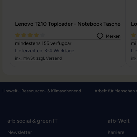
Lenovo T210 Toploader - Notebook Tasche
Lo
Merken
Durchschnittliche Bewertung von 4 von 5 Sternen
Du
mindestens 155 verfügbar
mi
Lieferzeit ca. 3-4 Werktage
Li
inkl. MwSt. zzgl. Versand
ink
Umwelt-, Ressourcen- & Klimaschonend
Arbeit für Menschen 
afb social & green IT
afb-Welt
Newsletter
Karriere