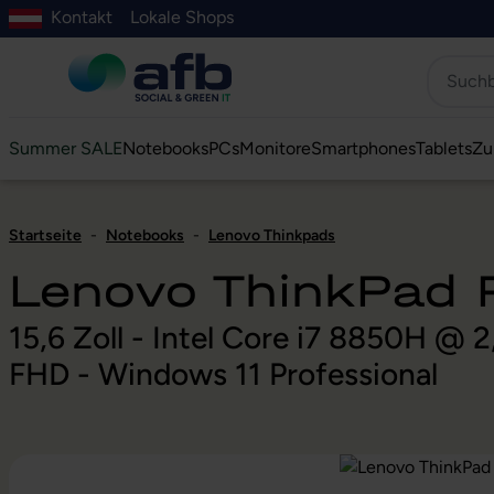
Kontakt
Lokale Shops
Hauptinhalt springen
ur Suche springen
Zur Hauptnavigation springen
Zur Navigation der B2B-Plattform springen
Summer SALE
Notebooks
PCs
Monitore
Smartphones
Tablets
Zu
Startseite
-
Notebooks
-
Lenovo Thinkpads
Lenovo ThinkPad
15,6 Zoll - Intel Core i7 8850H @
FHD - Windows 11 Professional
Bildergalerie überspringen