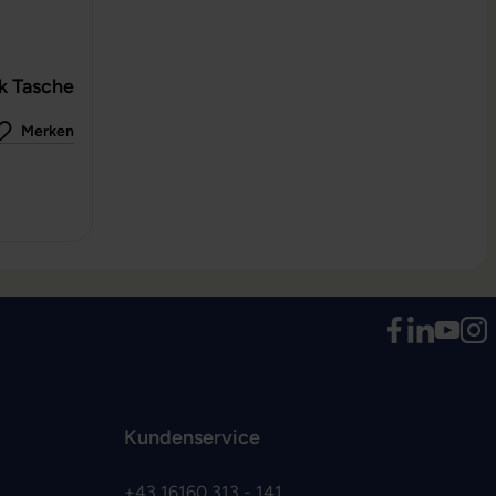
k Tasche
Merken
 0 von 5 Sternen
Kundenservice
+43 16160 313 - 141