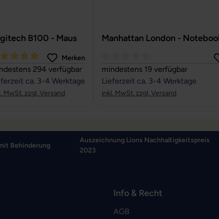
gitech B100 - Maus
Manhattan London - Noteboo
Merken
rchschnittliche Bewertung von 5 von 5 Sternen
Durchschnittliche Bewertung von
ndestens 294 verfügbar
mindestens 19 verfügbar
eferzeit ca. 3-4 Werktage
Lieferzeit ca. 3-4 Werktage
l. MwSt. zzgl. Versand
inkl. MwSt. zzgl. Versand
Auszeichnung Lions Nachhaltigkeitspreis
mit Behinderung
2023
Info & Recht
AGB