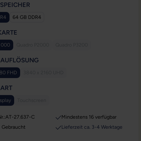
AUSWÄHLEN
SSPEICHER
DR4
64 GB DDR4
AUSWÄHLEN
KARTE
1000
Quadro P2000
Quadro P3200
(Diese Option ist zurzeit nicht verfügbar.)
(Diese Option ist zurzeit nicht verfü
AUSWÄHLEN
YAUFLÖSUNG
080 FHD
3840 x 2160 UHD
(Diese Option ist zurzeit nicht verfügbar.)
AUSWÄHLEN
YART
splay
Touchscreen
(Diese Option ist zurzeit nicht verfügbar.)
r.:
AT-27.637-C
Mindestens 16 verfügbar
: Gebraucht
Lieferzeit ca. 3-4 Werktage