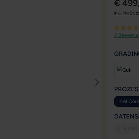
€ 499
inkl. MwSt. z
Durchschni
2 Bewertu
GRADIN
PROZES
Intel Cor
DATENS
1 TB SSD
(Diese