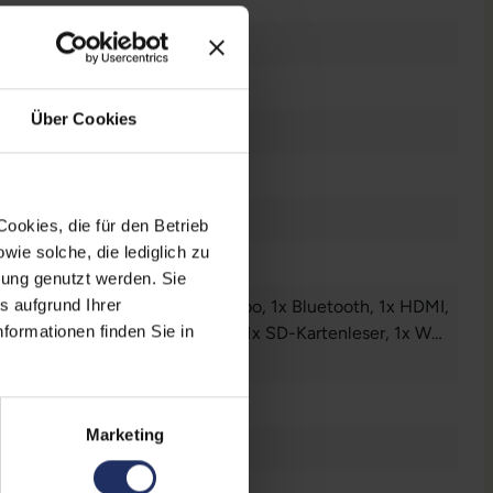
dro P1000
dows 11 Professional
Über Cookies
tes Display
ookies, die für den Betrieb
ie solche, die lediglich zu
n
bung genutzt werden. Sie
s aufgrund Ihrer
Audio / Mikrofon - 3.5 mm Combo
, 1x Bluetooth
, 1x HDMI
,
formationen finden Sie in
LAN RJ-45
, 1x Mini DisplayPort
, 1x SD-Kartenleser
, 1x W-
N
r anzeigen
, 2x Thunderbolt
, 3x USB 3 Typ A
6 Zoll
Marketing
n
0 x 1080 FHD