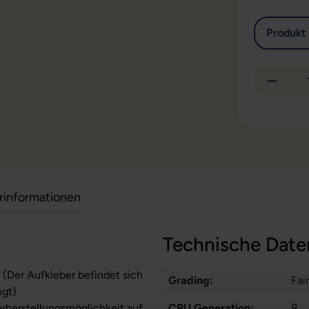
Produkt 
Produkt
erinformationen
Technische Date
 (Der Aufkleber befindet sich
Grading:
Fair
egt)
erherstellungsmöglichkeit auf
CPU Generation:
8