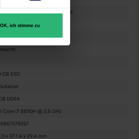
tsch (QWERTZ) mit Ziffernblock
GB GDDR5
OK, ich stimme zu
n
raucht
0 GB SSD
kstation
 GB DDR4
el Core i7 8850H @ 2,6 GHz
55867576557
,3 x 377,4 x 29,4 mm