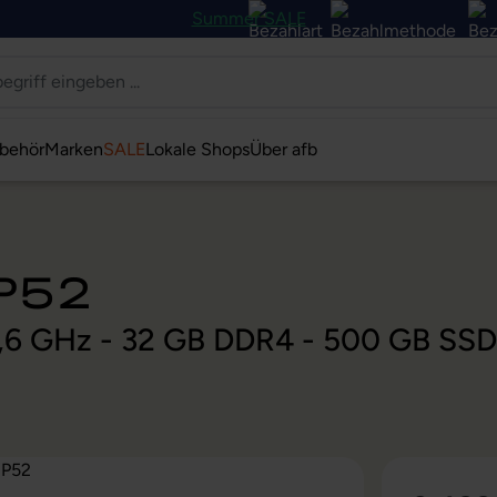
Summer SALE
behör
Marken
SALE
Lokale Shops
Über afb
 P52
 2,6 GHz - 32 GB DDR4 - 500 GB SS