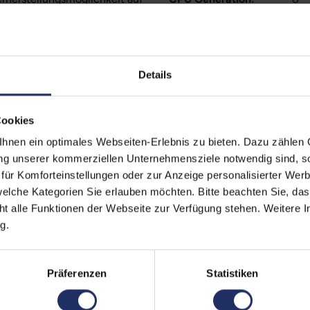
Grafikkarte:
Qua
zität liegt im Normalfall
stungen auf Akkulaufzeiten
Betriebssystem:
Win
Details
Prozessorkerne:
6
Displayart:
Mat
Cookies
Webcam:
Ja
nen ein optimales Webseiten-Erlebnis zu bieten. Dazu zählen C
ung unserer kommerziellen Unternehmensziele notwendig sind, sow
Tastaturbeleuchtung:
Nei
ür Komforteinstellungen oder zur Anzeige personalisierter Wer
elche Kategorien Sie erlauben möchten. Bitte beachten Sie, das
Schnittstellen:
1x 
ht alle Funktionen der Webseite zur Verfügung stehen. Weitere In
1x 
g.
LA
Meh
Displaygröße:
15,
Präferenzen
Statistiken
LTE:
Nei
Displayauflösung:
192