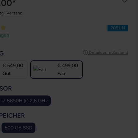
,00*
zgl. Versand
20SUN
ttliche Bewertung von 5 von 5 Sternen
ngen
AUSWÄHLEN
G
Details zum Zustand
€ 549,00
€ 499,00
Gut
Fair
AUSWÄHLEN
SOR
e i7 8850H @ 2,6 GHz
AUSWÄHLEN
PEICHER
500 GB SSD
 Option ist zurzeit nicht verfügbar.)