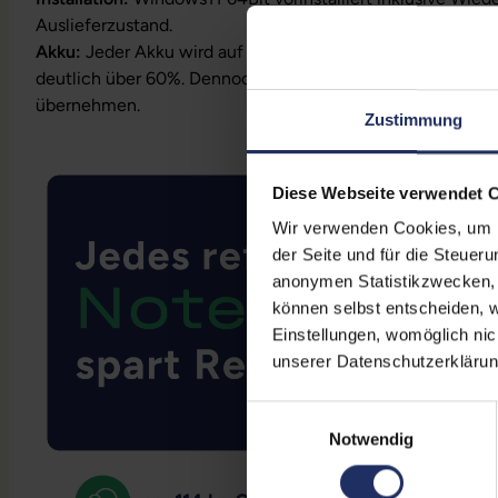
Auslieferzustand.
Akku:
Jeder Akku wird auf Funktion geprüft. Die Akku-Kapa
deutlich über 60%. Dennoch können wir keine Garantielei
übernehmen.
Zustimmung
Diese Webseite verwendet 
Wir verwenden Cookies, um Ih
der Seite und für die Steuer
anonymen Statistikzwecken, f
können selbst entscheiden, w
Einstellungen, womöglich nic
unserer Datenschutzerklärun
Einwilligungsauswahl
Notwendig