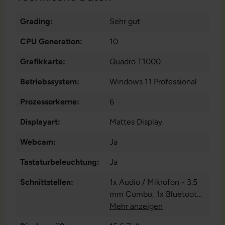
Grading:
Sehr gut
CPU Generation:
10
Grafikkarte:
Quadro T1000
Betriebssystem:
Windows 11 Professional
Prozessorkerne:
6
Displayart:
Mattes Display
Webcam:
Ja
Tastaturbeleuchtung:
Ja
Schnittstellen:
1x Audio / Mikrofon - 3.5
mm Combo
, 1x Bluetooth
,
1x HDMI
Mehr anzeigen
, 1x LAN RJ-45
, 1x
SD-Kartenleser
, 1x USB 3