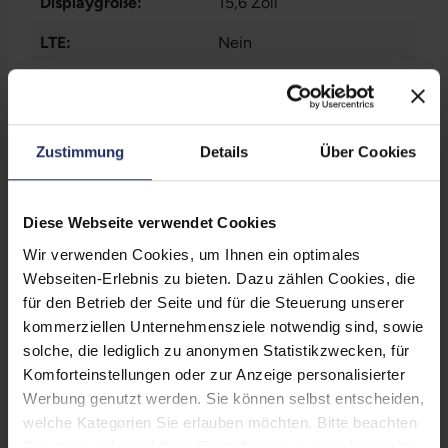
Displaygröße:
15,6 Zoll
Typ C
, 1x W-LAN
, 2x
Thunderbolt
, 2x USB 3 Typ
LTE:
Nein
A
Displayauflösung:
1920 x 1080 FHD
Tastaturlayout:
Deutsch (QWERTZ) mit
Ziffernblock
Zustimmung
Details
Über Cookies
Grafikkartenspeicher:
4 GB GDDR6
Diese Webseite verwendet Cookies
Fingerprintreader:
Ja
Wir verwenden Cookies, um Ihnen ein optimales
Zustand:
Gebraucht
Webseiten-Erlebnis zu bieten. Dazu zählen Cookies, die
für den Betrieb der Seite und für die Steuerung unserer
Partnerprogramm:
Ja
kommerziellen Unternehmensziele notwendig sind, sowie
Datenspeicher:
500 GB SSD
solche, die lediglich zu anonymen Statistikzwecken, für
Komforteinstellungen oder zur Anzeige personalisierter
Produkttyp:
Workstation
Werbung genutzt werden. Sie können selbst entscheiden,
welche Kategorien Sie erlauben möchten. Bitte beachten
Arbeitsspeicher:
16 GB DDR4
Sie, dass aufgrund Ihrer Einstellungen, womöglich nicht