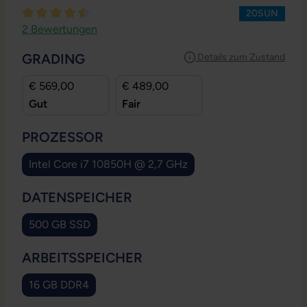
20SUN
Durchschnittliche Bewertung von 4.5 von 5 Sternen
2 Bewertungen
AUSWÄHLEN
GRADING
Details zum Zustand
€ 569,00
€ 489,00
Gut
Fair
AUSWÄHLEN
PROZESSOR
Intel Core i7 10850H @ 2,7 GHz
(Diese Option ist zurzeit nicht verfügbar.)
AUSWÄHLEN
DATENSPEICHER
500 GB SSD
(Diese Option ist zurzeit nicht verfügbar.)
AUSWÄHLEN
ARBEITSSPEICHER
16 GB DDR4
(Diese Option ist zurzeit nicht verfügbar.)