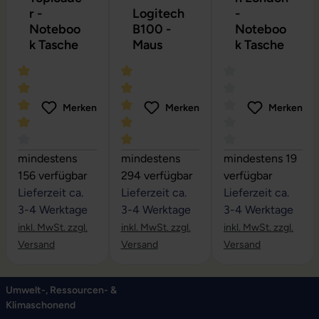
r -
Logitech
-
Noteboo
B100 -
Noteboo
k Tasche
Maus
k Tasche
Merken
Merken
Merken
Durchschnittliche Bewertung von 4 von 5 Sternen
Durchschnittliche Bewertung von 5 vo
Durchschnittliche
mindestens
mindestens
mindestens 19
156 verfügbar
294 verfügbar
verfügbar
Lieferzeit ca.
Lieferzeit ca.
Lieferzeit ca.
3-4 Werktage
3-4 Werktage
3-4 Werktage
inkl. MwSt. zzgl.
inkl. MwSt. zzgl.
inkl. MwSt. zzgl.
Versand
Versand
Versand
Umwelt-, Ressourcen- &
Klimaschonend