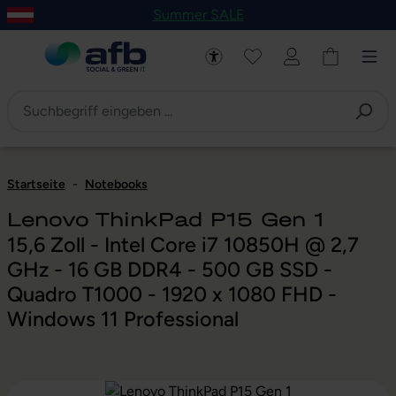
Summer SALE
um Hauptinhalt springen
Zur Navigation der B2B-Plattform springen
Startseite
-
Notebooks
Lenovo ThinkPad P15 Gen 1
15,6 Zoll - Intel Core i7 10850H @ 2,7
GHz - 16 GB DDR4 - 500 GB SSD -
Quadro T1000 - 1920 x 1080 FHD -
Windows 11 Professional
Bildergalerie überspringen