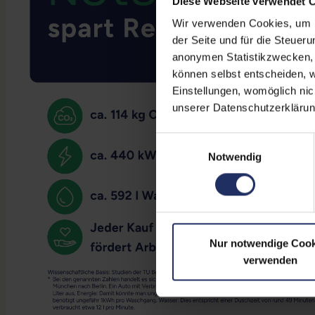
Diese Webseite verwendet 
Wir verwenden Cookies, um Ih
der Seite und für die Steuer
anonymen Statistikzwecken, f
können selbst entscheiden, w
Einstellungen, womöglich nic
unserer Datenschutzerklärun
Einwilligungsauswahl
Notwendig
Nur notwendige Cook
verwenden