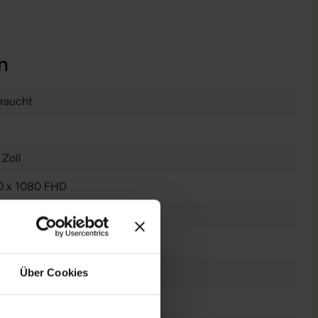
n
raucht
 Zoll
0 x 1080 FHD
es Display
el Core i5 8350U @ 1,7 GHz
Über Cookies