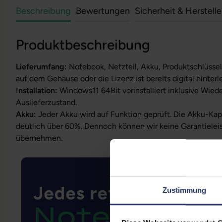
Beschreibung
Bewertungen
Sicherheit & Herstell
Produktbeschreibung
Lieferumfang:
Notebook, Netzteil, Akku, Produktschlüssel
auf dem Gehäuse oder die Lizenz ist bereits digital hinterl
Installation:
Windows11 64Bit vorinstalliert inklusive Wied
Auslieferzustand.
Akku:
Jeder Akku wird auf Funktion geprüft. Die Akku-Kapa
deutlich über 60%. Dennoch können wir keine Garantielei
übernehmen.
Zustimmung