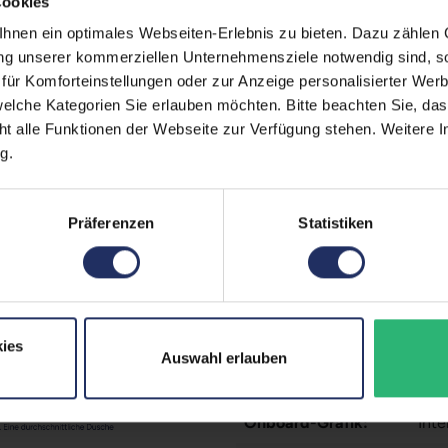
Cookies
Datenspeicher:
500
nen ein optimales Webseiten-Erlebnis zu bieten. Dazu zählen C
Arbeitsspeicher:
16 
ung unserer kommerziellen Unternehmensziele notwendig sind, sow
ür Komforteinstellungen oder zur Anzeige personalisierter Wer
Webcam:
Ja
elche Kategorien Sie erlauben möchten. Bitte beachten Sie, das
ht alle Funktionen der Webseite zur Verfügung stehen. Weitere In
LTE:
Nei
g.
Fingerprintreader:
Nei
Tastaturbeleuchtung:
Nei
Präferenzen
Statistiken
Betriebssystem:
Win
Schnittstellen:
1x 
Doc
2x 
Meh
ies
Auswahl erlauben
Tastaturlayout:
Deu
Onboard-Grafik:
Int