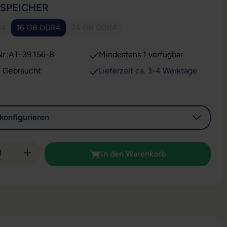
AUSWÄHLEN
SSPEICHER
R4
16 GB DDR4
24 GB DDR4
e Option ist zurzeit nicht verfügbar.)
(Diese Option ist zurzeit nicht verfügbar.)
r.:
AT-39.156-B
Mindestens 1 verfügbar
: Gebraucht
Lieferzeit ca. 3-4 Werktage
konfigurieren
 Anzahl: Gib den gewünschten Wert ein od
In den Warenkorb