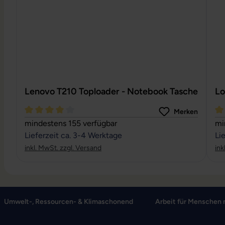
Lenovo T210 Toploader - Notebook Tasche
Lo
Merken
Durchschnittliche Bewertung von 4 von 5 Sternen
Du
mindestens 155 verfügbar
mi
Lieferzeit ca. 3-4 Werktage
Li
inkl. MwSt. zzgl. Versand
ink
Umwelt-, Ressourcen- & Klimaschonend
Arbeit für Menschen 