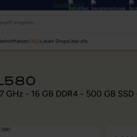
Summer SALE
behör
Marken
SALE
Lokale Shops
Über afb
 L580
 1,7 GHz - 16 GB DDR4 - 500 GB SSD