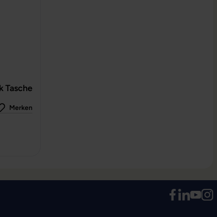
k Tasche
Merken
 0 von 5 Sternen