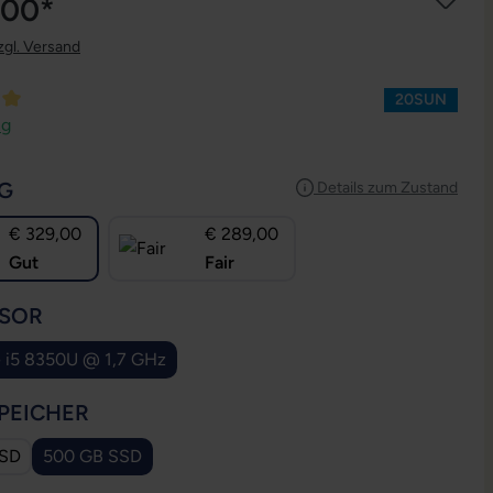
,00*
zgl. Versand
20SUN
ttliche Bewertung von 5 von 5 Sternen
ng
AUSWÄHLEN
G
Details zum Zustand
€ 329,00
€ 289,00
Gut
Fair
AUSWÄHLEN
SOR
e i5 8350U @ 1,7 GHz
AUSWÄHLEN
PEICHER
SSD
500 GB SSD