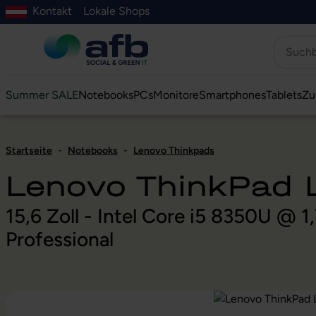
Kontakt
Lokale Shops
Hauptinhalt springen
ur Suche springen
Zur Hauptnavigation springen
Zur Navigation der B2B-Plattform springen
Summer SALE
Notebooks
PCs
Monitore
Smartphones
Tablets
Zu
Startseite
-
Notebooks
-
Lenovo Thinkpads
Lenovo ThinkPad
15,6 Zoll - Intel Core i5 8350U @
Professional
Bildergalerie überspringen