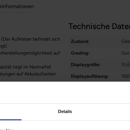
erinformationen
Technische Date
 (Der Aufkleber befindet sich
Zustand:
Geb
egt)
erherstellungsmöglichkeit auf
Grading:
Gut
Displaygröße:
15,6
zität liegt im Normalfall
stungen auf Akkulaufzeiten
Displayauflösung:
192
Displayart:
Matt
Prozessor:
Int
CPU Generation:
8
Details
Prozessorkerne:
4