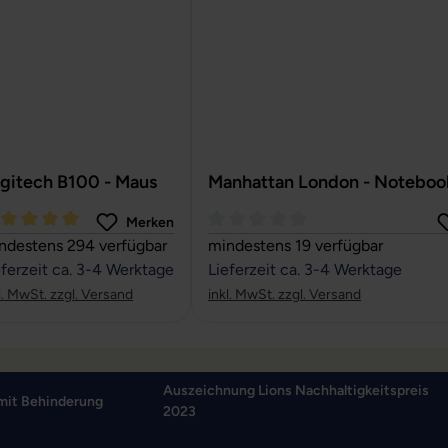
gitech B100 - Maus
Manhattan London - Noteboo
Merken
rchschnittliche Bewertung von 5 von 5 Sternen
Durchschnittliche Bewertung von
ndestens 294 verfügbar
mindestens 19 verfügbar
eferzeit ca. 3-4 Werktage
Lieferzeit ca. 3-4 Werktage
l. MwSt. zzgl. Versand
inkl. MwSt. zzgl. Versand
Auszeichnung Lions Nachhaltigkeitspreis
mit Behinderung
2023