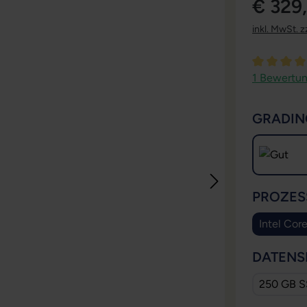
€ 329
inkl. MwSt. z
Durchschni
1 Bewertu
GRADIN
PROZES
Intel Cor
DATENS
250 GB 