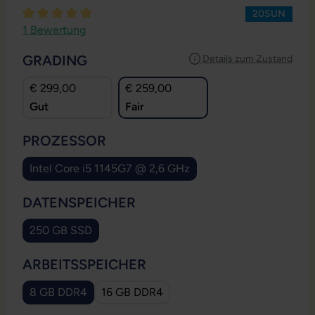
20SUN
Durchschnittliche Bewertung von 5 von 5 Sternen
1 Bewertung
AUSWÄHLEN
GRADING
Details zum Zustand
€ 299,00
€ 259,00
Gut
Fair
AUSWÄHLEN
PROZESSOR
Intel Core i5 1145G7 @ 2,6 GHz
AUSWÄHLEN
DATENSPEICHER
250 GB SSD
AUSWÄHLEN
ARBEITSSPEICHER
8 GB DDR4
16 GB DDR4