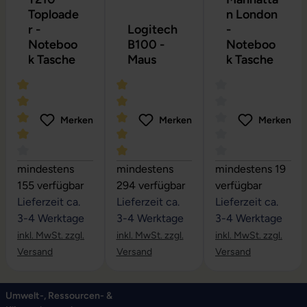
Toploade
n London
r -
Logitech
-
Noteboo
B100 -
Noteboo
k Tasche
Maus
k Tasche
Merken
Merken
Merken
Durchschnittliche Bewertung von 4 von 5 Sternen
Durchschnittliche Bewertung von 5 vo
Durchschnittliche
mindestens
mindestens
mindestens 19
155 verfügbar
294 verfügbar
verfügbar
Lieferzeit ca.
Lieferzeit ca.
Lieferzeit ca.
3-4 Werktage
3-4 Werktage
3-4 Werktage
inkl. MwSt. zzgl.
inkl. MwSt. zzgl.
inkl. MwSt. zzgl.
Versand
Versand
Versand
Umwelt-, Ressourcen- &