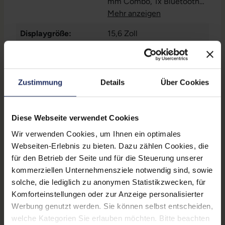
mm Combo
, 1x Bluetooth
,
1x HDMI
Mehr anzeigen
, 1x SD-
Kartenleser
, 1x
Displaygröße:
15,6 Zoll
Thunderbolt
, 1x W-LAN
, 2x
USB 3 Typ A
LTE:
Nein
Displayauflösung:
1920 x 1080 FHD
Zustimmung
Details
Über Cookies
Tastaturlayout:
Deutsch (QWERTZ) ohne
Ziffernblock
Diese Webseite verwendet Cookies
Onboard-Grafik:
Intel® Iris Xe Graphics
Wir verwenden Cookies, um Ihnen ein optimales
Fingerprintreader:
Nein
Webseiten-Erlebnis zu bieten. Dazu zählen Cookies, die
für den Betrieb der Seite und für die Steuerung unserer
Zustand:
Gebraucht
kommerziellen Unternehmensziele notwendig sind, sowie
solche, die lediglich zu anonymen Statistikzwecken, für
Partnerprogramm:
Ja
Komforteinstellungen oder zur Anzeige personalisierter
Datenspeicher:
250 GB SSD
Werbung genutzt werden. Sie können selbst entscheiden,
welche Kategorien Sie erlauben möchten. Bitte beachten