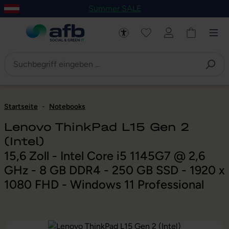
Summer SALE
um Hauptinhalt springen
Zur Navigation der B2B-Plattform springen
Startseite
-
Notebooks
Lenovo ThinkPad L15 Gen 2
(Intel)
15,6 Zoll - Intel Core i5 1145G7 @ 2,6
GHz - 8 GB DDR4 - 250 GB SSD - 1920 x
1080 FHD - Windows 11 Professional
Bildergalerie überspringen