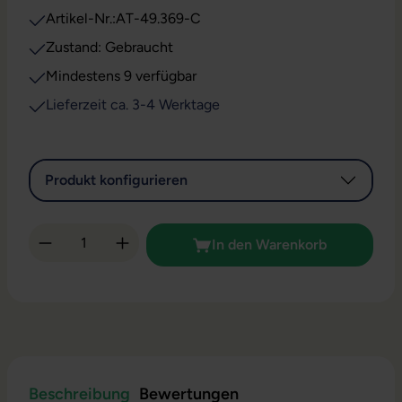
Artikel-Nr.:
AT-49.369-C
Zustand: Gebraucht
Mindestens 9 verfügbar
Lieferzeit ca. 3-4 Werktage
Produkt konfigurieren
Produkt Anzahl: Gib den gewünschten Wert 
In den Warenkorb
Beschreibung
Bewertungen