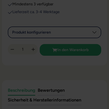
Mindestens 3 verfügbar
Lieferzeit ca. 3-4 Werktage
Produkt konfigurieren
Produkt Anzahl: Gib den gewünschten Wert 
In den Warenkorb
Beschreibung
Bewertungen
Sicherheit & Herstellerinformationen