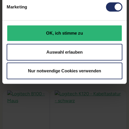
Marketing
Produktbeschreibung
Lieferumfang:
Display, Stromkabel, PC, Netzteil,
Produktschlüssel (Der Aufkleber befindet sich auf
OK, ich stimme zu
dem Gehäuse oder die Lizenz ist bereits digital
hinterlegt)
Installation:
Windows11 64Bit vorinstalliert inklusive
Auswahl erlauben
Wiederherstellungsmöglichkeit auf Auslieferzustand
Nur notwendige Cookies verwenden
Produktgalerie überspringen