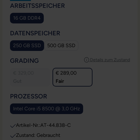
AUSWÄHLEN
ARBEITSSPEICHER
16 GB DDR4
AUSWÄHLEN
DATENSPEICHER
250 GB SSD
500 GB SSD
AUSWÄHLEN
GRADING
Details zum Zustand
€ 329,00
€ 289,00
Gut
Fair
AUSWÄHLEN
PROZESSOR
Intel Core i5 8500 @ 3,0 GHz
Artikel-Nr.:
AT-44.838-C
Zustand: Gebraucht