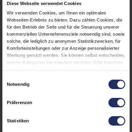
Diese Webseite verwendet Cookies
Onboard-Grafik:
Intel® UHD Graphics 630
Wir verwenden Cookies, um Ihnen ein optimales
Webseiten-Erlebnis zu bieten. Dazu zählen Cookies, die
Formfaktor:
All-in-One PC
für den Betrieb der Seite und für die Steuerung unserer
kommerziellen Unternehmensziele notwendig sind, sowie
Zustand:
Gebraucht
solche, die lediglich zu anonymen Statistikzwecken, für
Datenspeicher:
250 GB SSD
Komforteinstellungen oder zur Anzeige personalisierter
Werbung genutzt werden. Sie können selbst entscheiden,
WLAN:
Ja
welche Kategorien Sie erlauben möchten. Bitte beachten
Sie, dass aufgrund Ihrer Einstellungen, womöglich nicht
Arbeitsspeicher:
16 GB DDR4
alle Funktionen der Webseite zur Verfügung stehen.
Einwilligungsauswahl
Prozessor:
Intel Core i5 8500 @ 3,0 GHz
Weitere Informationen finden Sie in
Notwendig
unserer Datenschutzerklärung.
GTIN/EAN:
4255867530771
Präferenzen
Maße (LxBxH):
252 x 542 x 405 mm
Gewicht:
8,62 kg
Statistiken