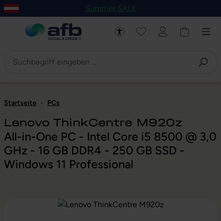
Summer SALE
um Hauptinhalt springen
Zur Navigation der B2B-Plattform springen
Startseite
-
PCs
Lenovo ThinkCentre M920z
All-in-One PC - Intel Core i5 8500 @ 3,0
GHz - 16 GB DDR4 - 250 GB SSD -
Windows 11 Professional
Bildergalerie überspringen