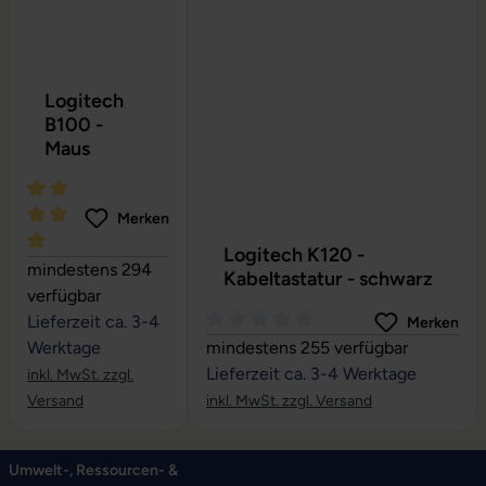
Logitech
B100 -
Maus
Merken
Logitech K120 -
Durchschnittliche Bewertung von 5 von 5 Sternen
mindestens 294
Kabeltastatur - schwarz
verfügbar
Lieferzeit ca. 3-4
Merken
Durchschnittliche Bewertung von 0
Werktage
mindestens 255 verfügbar
Lieferzeit ca. 3-4 Werktage
inkl. MwSt. zzgl.
Versand
inkl. MwSt. zzgl. Versand
Umwelt-, Ressourcen- &