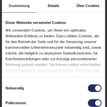
Lautsprecher:
Nein
Zustimmung
Details
Über Cookies
Helligkeit:
250 cd/m²
Blickwinkel:
170°/160°
Diese Webseite verwendet Cookies
Wir verwenden Cookies, um Ihnen ein optimales
Pixelabstand:
0,280 mm
Webseiten-Erlebnis zu bieten. Dazu zählen Cookies, die
Displayauflösung:
1680 x 1050 WSXGA+
für den Betrieb der Seite und für die Steuerung unserer
kommerziellen Unternehmensziele notwendig sind, sowie
Reaktionszeit:
5 ms
solche, die lediglich zu anonymen Statistikzwecken, für
Komforteinstellungen oder zur Anzeige personalisierter
Stromverbrauch:
16 Watt
Werbung genutzt werden. Sie können selbst entscheiden,
Displaygröße:
22,0 Zoll
welche Kategorien Sie erlauben möchten. Bitte beachten
Sie, dass aufgrund Ihrer Einstellungen, womöglich nicht
Schnittstellen:
1x DVI-D
, 1x VGA
alle Funktionen der Webseite zur Verfügung stehen.
Einwilligungsauswahl
Weitere Informationen finden Sie in
Notwendig
Webcam:
Nein
unserer Datenschutzerklärung.
Kontrast:
1000:1
Präferenzen