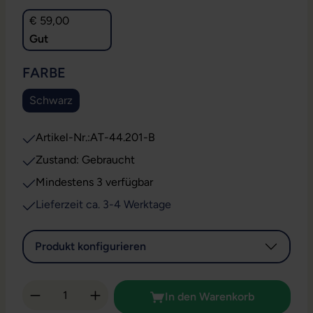
€ 59,00
Gut
AUSWÄHLEN
FARBE
Schwarz
Artikel-Nr.:
AT-44.201-B
Zustand: Gebraucht
Mindestens 3 verfügbar
Lieferzeit ca. 3-4 Werktage
Produkt konfigurieren
Produkt Anzahl: Gib den gewünschten Wert 
In den Warenkorb