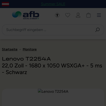
Summer SALE
um Hauptinhalt springen
Zur Navigation der B2B-Plattform springen
Startseite
-
Monitore
Lenovo T2254A
22,0 Zoll - 1680 x 1050 WSXGA+ - 5 ms
- Schwarz
Bildergalerie überspringen