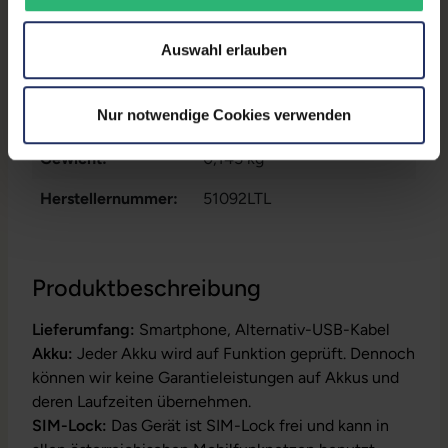
Prozessor:
HiSilicon Kirin 659 @ 2,36
GHz
Auswahl erlauben
GTIN/EAN:
6901443231164
Nur notwendige Cookies verwenden
Maße (LxBxH):
7,45 x 71,2 x 148,6 mm
Gewicht:
0,145 kg
Herstellernummer:
51092LTL
Produktbeschreibung
Lieferumfang:
Smartphone, Alternativ-USB-Kabel
Akku:
Jeder Akku wird auf Funktion geprüft. Dennoch
können wir keine Garantieleistungen auf Akkus und
deren Laufzeiten übernehmen.
SIM-Lock:
Das Gerät ist SIM-Lock frei und kann in