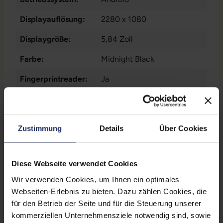
Displayauflösung:
2280 x 1080
Displaygröße:
5,84 Zoll
Farbe:
Midnight Black
Fingerprintreader:
Ja
Frontkamera:
16 Megapixel
Gesichtserkennung:
Nein
Zustimmung
Details
Über Cookies
Grading:
Fair
Kommunikation:
LTE
, Bluetooth
, GLONASS
,
Diese Webseite verwendet Cookies
GPS
, NFC
, WLAN
Wir verwenden Cookies, um Ihnen ein optimales
Mehr anzeigen
Webseiten-Erlebnis zu bieten. Dazu zählen Cookies, die
Markteinführung:
2018
für den Betrieb der Seite und für die Steuerung unserer
kommerziellen Unternehmensziele notwendig sind, sowie
Mobilfunk:
LTE 4G