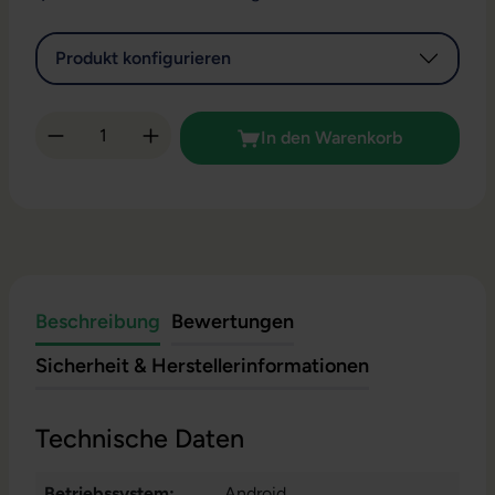
Produkt konfigurieren
Produkt Anzahl: Gib den gewünschten Wert 
In den Warenkorb
Beschreibung
Bewertungen
Sicherheit & Herstellerinformationen
Technische Daten
Betriebssystem:
Android