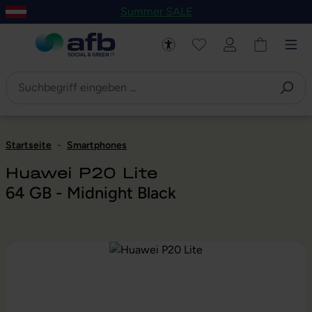
Summer SALE
um Hauptinhalt springen
Zur Navigation der B2B-Plattform springen
Startseite
-
Smartphones
Huawei P20 Lite
64 GB - Midnight Black
Bildergalerie überspringen