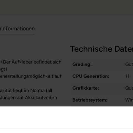
erinformationen
Technische Date
 (Der Aufkleber befindet sich
Grading:
Gu
egt)
erherstellungsmöglichkeit auf
CPU Generation:
11
Grafikkarte:
Qu
zität liegt im Normalfall
stungen auf Akkulaufzeiten
Betriebssystem:
Win
Prozessorkerne:
8
Displayart:
Mat