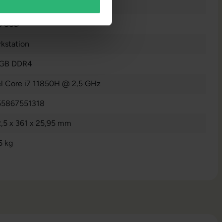
n
B SSD
kstation
 GB DDR4
el Core i7 11850H @ 2,5 GHz
55867551318
,5 x 361 x 25,95 mm
5 kg