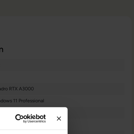
n
t
adro RTX A3000
dows 11 Professional
tes Display