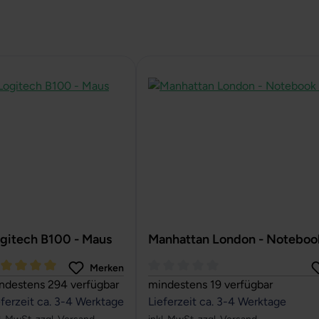
gitech B100 - Maus
Manhattan London - Noteboo
Merken
rchschnittliche Bewertung von 5 von 5 Sternen
Durchschnittliche Bewertung von
ndestens 294 verfügbar
mindestens 19 verfügbar
eferzeit ca. 3-4 Werktage
Lieferzeit ca. 3-4 Werktage