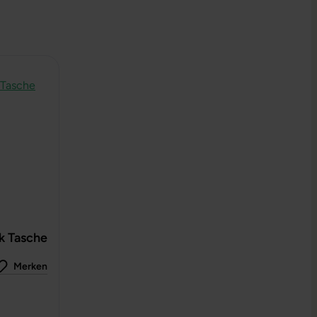
k Tasche
Merken
 0 von 5 Sternen