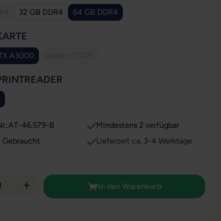
DR4
32 GB DDR4
64 GB DDR4
se Option ist zurzeit nicht verfügbar.)
AUSWÄHLEN
KARTE
TX A3000
Quadro T1200
(Diese Option ist zurzeit nicht verfügbar.)
AUSWÄHLEN
PRINTREADER
ion ist zurzeit nicht verfügbar.)
r.:
AT-46.579-B
Mindestens 2 verfügbar
: Gebraucht
Lieferzeit ca. 3-4 Werktage
 Anzahl: Gib den gewünschten Wert ein od
In den Warenkorb