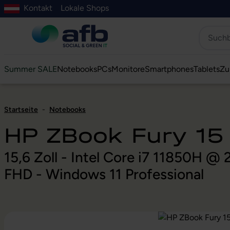
Kontakt
Lokale Shops
Hauptinhalt springen
ur Suche springen
Zur Hauptnavigation springen
Zur Navigation der B2B-Plattform springen
Summer SALE
Notebooks
PCs
Monitore
Smartphones
Tablets
Zu
Startseite
-
Notebooks
HP ZBook Fury 15
15,6 Zoll - Intel Core i7 11850H 
FHD - Windows 11 Professional
Bildergalerie überspringen