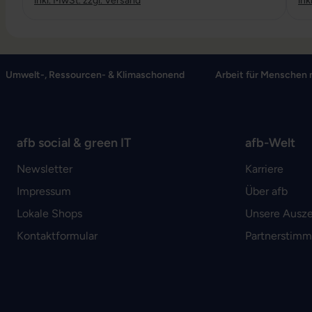
inkl. MwSt. zzgl. Versand
ink
Umwelt-, Ressourcen- & Klimaschonend
Arbeit für Menschen 
afb social & green IT
afb-Welt
Newsletter
Karriere
Impressum
Über afb
Lokale Shops
Unsere Ausz
Kontaktformular
Partnerstim