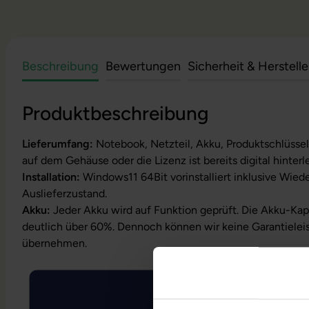
Beschreibung
Bewertungen
Sicherheit & Herstell
Produktbeschreibung
Lieferumfang:
Notebook, Netzteil, Akku, Produktschlüssel
auf dem Gehäuse oder die Lizenz ist bereits digital hinterl
Installation:
Windows11 64Bit vorinstalliert inklusive Wied
Auslieferzustand.
Akku:
Jeder Akku wird auf Funktion geprüft. Die Akku-Kapa
deutlich über 60%. Dennoch können wir keine Garantielei
übernehmen.