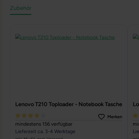
Zubehör
Produktgalerie überspringen
Lenovo T210 Toploader - Notebook Tasche
Lo
Merken
Durchschnittliche Bewertung von 4 von 5 Sternen
Du
mindestens 156 verfügbar
mi
Lieferzeit ca. 3-4 Werktage
Li