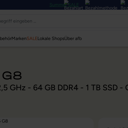
Summer SALE
behör
Marken
SALE
Lokale Shops
Über afb
 G8
@ 2,5 GHz - 64 GB DDR4 - 1 TB SSD 