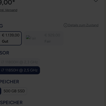
9,00*
zgl. Versand
AUSWÄHLEN
G
Details zum Zustand
€ 1.139,00
€ 929,00
Gut
Fair
AUSWÄHLEN
SOR
e i7 11800H @ 2,3 GHz
(Diese Option ist zurzeit nicht verfügbar.)
e i7 11850H @ 2,5 GHz
AUSWÄHLEN
PEICHER
500 GB SSD
AUSWÄHLEN
SSPEICHER