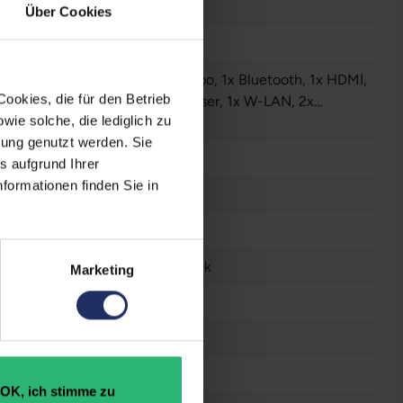
Über Cookies
Audio / Mikrofon - 3.5 mm Combo
, 1x Bluetooth
, 1x HDMI
,
ookies, die für den Betrieb
Mini DisplayPort
, 1x SD-Kartenleser
, 1x W-LAN
, 2x
ie solche, die lediglich zu
nderbolt
r anzeigen
, 2x USB 3 Typ A
bung genutzt werden. Sie
6 Zoll
s aufgrund Ihrer
formationen finden Sie in
n
0 x 1080 FHD
tsch (QWERTZ) mit Ziffernblock
Marketing
GB GDDR6
n
raucht
OK, ich stimme zu