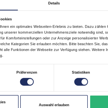
Webcam:
Ja
Details
Tastaturbeleuchtung:
Ja
Cookies
Schnittstellen:
1x 
nen ein optimales Webseiten-Erlebnis zu bieten. Dazu zählen C
1x 
ung unserer kommerziellen Unternehmensziele notwendig sind, sow
Thu
Meh
ür Komforteinstellungen oder zur Anzeige personalisierter Wer
Displaygröße:
15,
elche Kategorien Sie erlauben möchten. Bitte beachten Sie, das
ht alle Funktionen der Webseite zur Verfügung stehen. Weitere In
LTE:
Nei
g.
Displayauflösung:
192
Tastaturlayout:
Deu
Präferenzen
Statistiken
Grafikkartenspeicher:
6 
Fingerprintreader:
Nei
Zustand:
Geb
ies
Auswahl erlauben