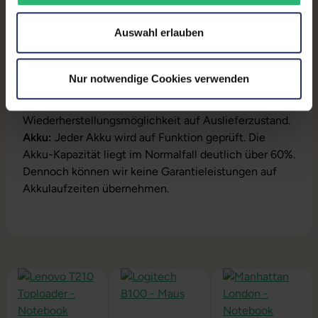
Produktbeschreibung
Auswahl erlauben
Lieferumfang:
Notebook, Netzteil, Akku,
Produktschlüssel (Der Aufkleber befindet sich auf
dem Gehäuse oder die Lizenz ist bereits digital
Nur notwendige Cookies verwenden
hinterlegt)
Installation:
Windows11 64Bit vorinstalliert inklusive
Wiederherstellungsmöglichkeit auf Auslieferzustand.
Akku:
Jeder Akku wird auf Funktion geprüft. Die
Akku-Kapazität liegt im Normalfall deutlich über 60%.
Dennoch können wir keine Garantieleistungen auf
Akkulaufzeiten übernehmen.
Produktgalerie überspringen