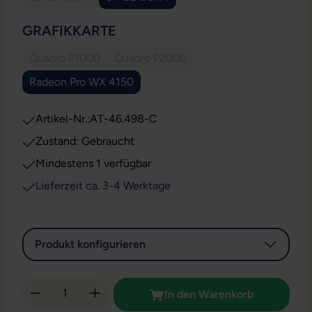
(Diese Option ist zurzeit nicht verfügbar.)
AUSWÄHLEN
GRAFIKKARTE
Quadro P1000
Quadro P2000
(Diese Option ist zurzeit nicht verfügbar.)
(Diese Option ist zurzeit nicht verfüg
Radeon Pro WX 4150
Artikel-Nr.:
AT-46.498-C
Zustand: Gebraucht
Mindestens 1 verfügbar
Lieferzeit ca. 3-4 Werktage
Produkt konfigurieren
Produkt Anzahl: Gib den gewünschten Wert 
In den Warenkorb