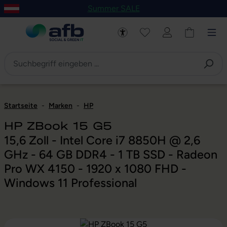
Summer SALE
um Hauptinhalt springen
Zur Navigation der B2B-Plattform springen
Startseite
-
Marken
-
HP
HP ZBook 15 G5
15,6 Zoll - Intel Core i7 8850H @ 2,6
GHz - 64 GB DDR4 - 1 TB SSD - Radeon
Pro WX 4150 - 1920 x 1080 FHD -
Windows 11 Professional
Bildergalerie überspringen