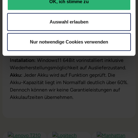
OK, ich stimme zu
Produktbeschreibung
Auswahl erlauben
Lieferumfang:
Notebook, Netzteil, Akku,
Produktschlüssel (Der Aufkleber befindet sich auf
Nur notwendige Cookies verwenden
dem Gehäuse oder die Lizenz ist bereits digital
hinterlegt)
Installation:
Windows11 64Bit vorinstalliert inklusive
Wiederherstellungsmöglichkeit auf Auslieferzustand.
Akku:
Jeder Akku wird auf Funktion geprüft. Die
Akku-Kapazität liegt im Normalfall deutlich über 60%.
Dennoch können wir keine Garantieleistungen auf
Akkulaufzeiten übernehmen.
Produktgalerie überspringen