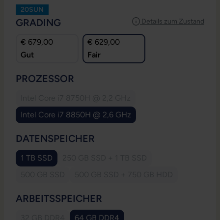
20SUN
AUSWÄHLEN
GRADING
Details zum Zustand
€ 679,00
€ 629,00
Gut
Fair
AUSWÄHLEN
PROZESSOR
Intel Core i7 8750H @ 2,2 GHz
(Diese Option ist zurzeit nicht verfügbar.)
Intel Core i7 8850H @ 2,6 GHz
AUSWÄHLEN
DATENSPEICHER
1 TB SSD
250 GB SSD + 1 TB SSD
(Diese Option ist zurzeit nicht verfügb
500 GB SSD
500 GB SSD + 750 GB HDD
(Diese Option ist zurzeit nicht verfügbar.)
(Diese Option ist zurzeit nicht 
AUSWÄHLEN
ARBEITSSPEICHER
32 GB DDR4
64 GB DDR4