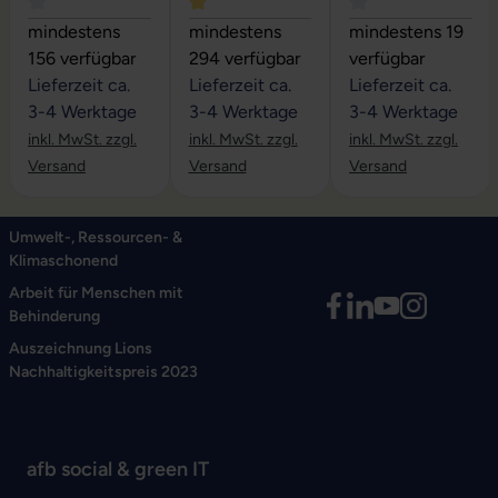
Durchschnittliche Bewertung von 4 von 5 Sternen
Durchschnittliche Bewertung von 5 vo
Durchschnittliche
mindestens
mindestens
mindestens 19
156 verfügbar
294 verfügbar
verfügbar
Lieferzeit ca.
Lieferzeit ca.
Lieferzeit ca.
3-4 Werktage
3-4 Werktage
3-4 Werktage
inkl. MwSt. zzgl.
inkl. MwSt. zzgl.
inkl. MwSt. zzgl.
Versand
Versand
Versand
Umwelt-, Ressourcen- &
Klimaschonend
Arbeit für Menschen mit
Behinderung
Auszeichnung Lions
Nachhaltigkeitspreis 2023
afb social & green IT