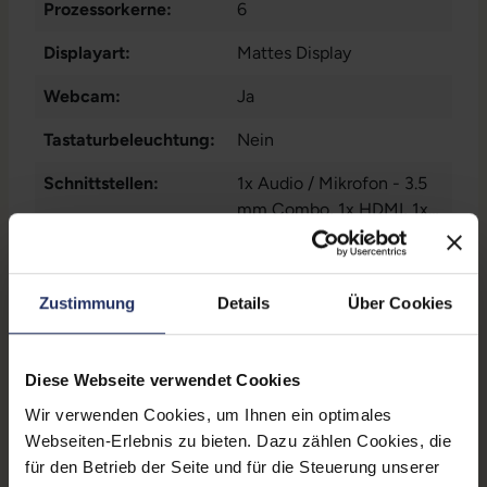
Prozessorkerne:
6
Displayart:
Mattes Display
Webcam:
Ja
Tastaturbeleuchtung:
Nein
Schnittstellen:
1x Audio / Mikrofon - 3.5
mm Combo
, 1x HDMI
, 1x
LAN RJ-45
Mehr anzeigen
, 1x SD-
Kartenleser
, 1x W-LAN
, 2x
Displaygröße:
15,6 Zoll
Thunderbolt
, 3x USB 3 Typ
Zustimmung
Details
Über Cookies
A
LTE:
Nein
Displayauflösung:
1920 x 1080 FHD
Diese Webseite verwendet Cookies
Tastaturlayout:
Deutsch (QWERTZ) mit
Wir verwenden Cookies, um Ihnen ein optimales
Ziffernblock
Webseiten-Erlebnis zu bieten. Dazu zählen Cookies, die
für den Betrieb der Seite und für die Steuerung unserer
Grafikkartenspeicher:
4 GB GDDR5