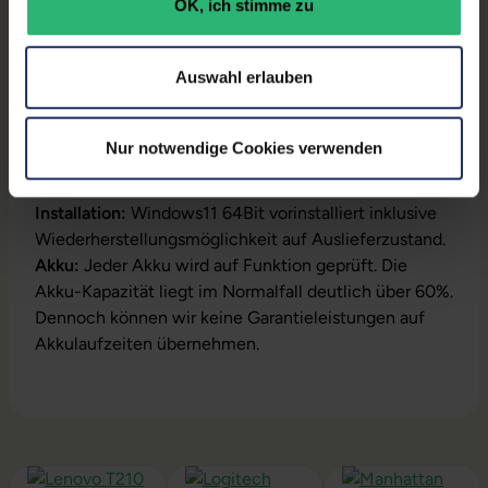
OK, ich stimme zu
Produktbeschreibung
Auswahl erlauben
Lieferumfang:
Notebook, Netzteil, Akku,
Produktschlüssel (Der Aufkleber befindet sich auf
Nur notwendige Cookies verwenden
dem Gehäuse oder die Lizenz ist bereits digital
hinterlegt)
Installation:
Windows11 64Bit vorinstalliert inklusive
Wiederherstellungsmöglichkeit auf Auslieferzustand.
Akku:
Jeder Akku wird auf Funktion geprüft. Die
Akku-Kapazität liegt im Normalfall deutlich über 60%.
Dennoch können wir keine Garantieleistungen auf
Akkulaufzeiten übernehmen.
Produktgalerie überspringen