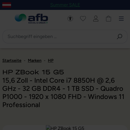
Summer SALE
um Hauptinhalt springen
Zur Navigation der B2B-Plattform springen
Startseite
-
Marken
-
HP
HP ZBook 15 G5
15,6 Zoll - Intel Core i7 8850H @ 2,6
GHz - 32 GB DDR4 - 1 TB SSD - Quadro
P1000 - 1920 x 1080 FHD - Windows 11
Professional
Bildergalerie überspringen