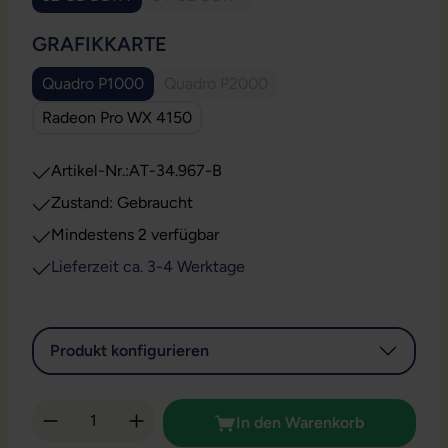
(Diese Option ist zurzeit nicht verfügbar.
AUSWÄHLEN
GRAFIKKARTE
Quadro P1000
Quadro P2000
(Diese Option ist zurzeit nicht verfüg
Radeon Pro WX 4150
Artikel-Nr.:
AT-34.967-B
Zustand: Gebraucht
Mindestens 2 verfügbar
Lieferzeit ca. 3-4 Werktage
Produkt konfigurieren
Produkt Anzahl: Gib den gewünschten Wert 
In den Warenkorb