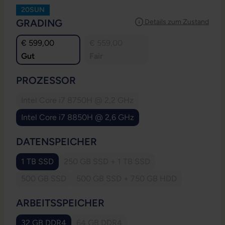
20SUN
AUSWÄHLEN
GRADING
Details zum Zustand
€ 599,00
€ 559,00
Gut
Fair
AUSWÄHLEN
PROZESSOR
Intel Core i7 8750H @ 2,2 GHz
(Diese Option ist zurzeit nicht verfügbar.)
Intel Core i7 8850H @ 2,6 GHz
AUSWÄHLEN
DATENSPEICHER
1 TB SSD
250 GB SSD + 1 TB SSD
(Diese Option ist zurzeit nicht verfügb
500 GB SSD
500 GB SSD + 750 GB HDD
(Diese Option ist zurzeit nicht verfügbar.)
(Diese Option ist zurzeit nicht 
AUSWÄHLEN
ARBEITSSPEICHER
32 GB DDR4
64 GB DDR4