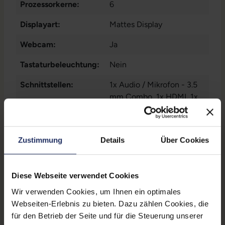
Prozessorkerne:
6
Displayart:
Mattes Display
Webcam:
Ja
Tastaturbeleuchtung:
Nein
Schnittstellen:
1x Audio / Mikrofon - 3.5
mm Combo
, 1x HDMI
, 1x
LAN RJ-45
Mehr anzeigen
, 1x SD-
Kartenleser
, 1x W-LAN
, 2x
Displaygröße:
15,6 Zoll
Thunderbolt
, 3x USB 3 Typ
Zustimmung
Details
Über Cookies
A
LTE:
Nein
Displayauflösung:
1920 x 1080 FHD
Diese Webseite verwendet Cookies
Tastaturlayout:
Deutsch (QWERTZ) mit
Wir verwenden Cookies, um Ihnen ein optimales
Ziffernblock
Webseiten-Erlebnis zu bieten. Dazu zählen Cookies, die
für den Betrieb der Seite und für die Steuerung unserer
Grafikkartenspeicher:
4 GB GDDR5