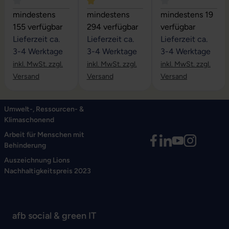
Durchschnittliche Bewertung von 4 von 5 Sternen
Durchschnittliche Bewertung von 5 vo
Durchschnittliche
mindestens
mindestens
mindestens 19
155 verfügbar
294 verfügbar
verfügbar
Lieferzeit ca.
Lieferzeit ca.
Lieferzeit ca.
3-4 Werktage
3-4 Werktage
3-4 Werktage
inkl. MwSt. zzgl.
inkl. MwSt. zzgl.
inkl. MwSt. zzgl.
Versand
Versand
Versand
Umwelt-, Ressourcen- &
Klimaschonend
Arbeit für Menschen mit
Behinderung
Auszeichnung Lions
Nachhaltigkeitspreis 2023
afb social & green IT