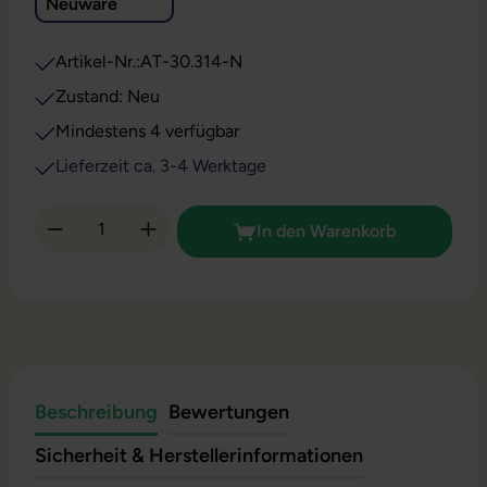
Neuware
Artikel-Nr.:
AT-30.314-N
Zustand: Neu
Mindestens 4 verfügbar
Lieferzeit ca. 3-4 Werktage
Produkt Anzahl: Gib den gewünschten Wert 
In den Warenkorb
Beschreibung
Bewertungen
Sicherheit & Herstellerinformationen