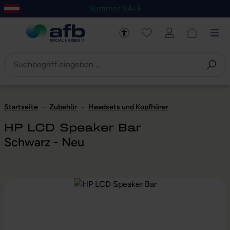
Summer SALE
um Hauptinhalt springen
Zur Navigation der B2B-Plattform springen
Startseite
-
Zubehör
-
Headsets und Kopfhörer
HP LCD Speaker Bar
Schwarz - Neu
Bildergalerie überspringen