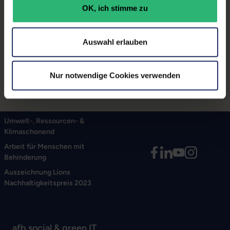
OK, ich stimme zu
ZR30w HP DreamColor LP2480zx Professional
HP Smart Zero Client t410 HP Compaq LA1751g,
LA1905wg, LA1951G, LA2205wg, LA22f,
Auswahl erlauben
LA2405wg, LE1911, LE1911i, LE19f
Nur notwendige Cookies verwenden
Umwelt-, Ressourcen- &
Klimaschonend
Arbeit für Menschen mit
Behinderung
Auszeichnung Lions
Nachhaltigkeitspreis 2023
afb social & green IT