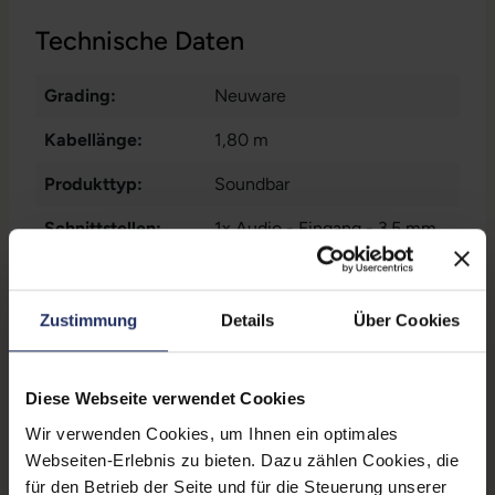
Technische Daten
Grading:
Neuware
Kabellänge:
1,80 m
Produkttyp:
Soundbar
Schnittstellen:
1x Audio - Eingang - 3.5 mm
,
1x USB 2 Typ A
, 2x Audio -
Ausgang - 3.5 mm
Zustimmung
Details
Über Cookies
Farbe:
Schwarz
Partnerprogramm:
Nein
Diese Webseite verwendet Cookies
Zustand:
Neu
Wir verwenden Cookies, um Ihnen ein optimales
GTIN/EAN:
0884420838685
Webseiten-Erlebnis zu bieten. Dazu zählen Cookies, die
für den Betrieb der Seite und für die Steuerung unserer