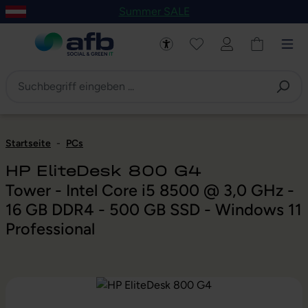
Summer SALE
um Hauptinhalt springen
Zur Navigation der B2B-Plattform springen
Startseite
-
PCs
HP EliteDesk 800 G4
Tower - Intel Core i5 8500 @ 3,0 GHz -
16 GB DDR4 - 500 GB SSD - Windows 11
Professional
Bildergalerie überspringen