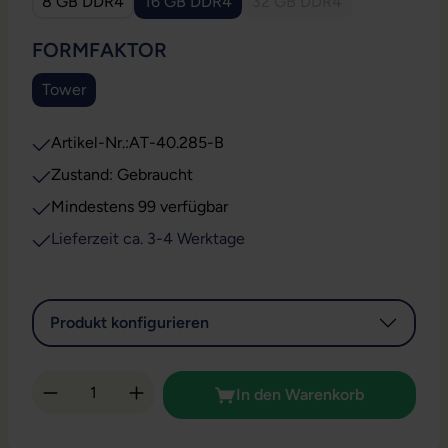
8 GB DDR4
16 GB DDR4
32 GB DDR4
(Diese Option ist zurzeit
AUSWÄHLEN
FORMFAKTOR
Tower
Artikel-Nr.:
AT-40.285-B
Zustand: Gebraucht
Mindestens 99 verfügbar
Lieferzeit ca. 3-4 Werktage
Produkt konfigurieren
Produkt Anzahl: Gib den gewünschten Wert 
In den Warenkorb