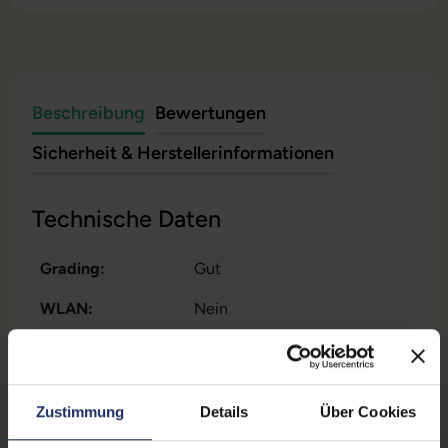
Beschreibung
Bewertungen
Sicherheit & Herstellerinformationen
Technische Daten
Grading:
Gut
WLAN:
Nein
Zustand:
Gebraucht
Formfaktor:
Tower
Zustimmung
Details
Über Cookies
Onboard-Grafik:
Intel® UHD Graphics 630