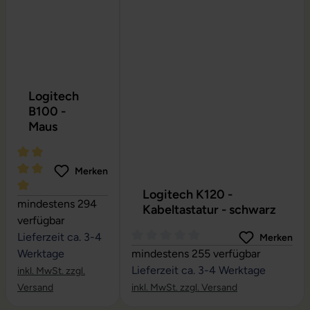
Logitech
B100 -
Maus
Merken
Logitech K120 -
Durchschnittliche Bewertung von 5 von 5 Sternen
mindestens 294
Kabeltastatur - schwarz
verfügbar
Lieferzeit ca. 3-4
Merken
Durchschnittliche Bewertung von 0
Werktage
mindestens 255 verfügbar
Lieferzeit ca. 3-4 Werktage
inkl. MwSt. zzgl.
Versand
inkl. MwSt. zzgl. Versand