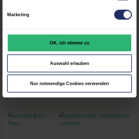
Gewicht:
9,86 kg
Marketing
Produktbeschreibung
OK, ich stimme zu
Lieferumfang:
PC, Stromkabel, Produktschlüssel (Der
Aufkleber befindet sich auf dem Gehäuse oder die
Lizenz ist bereits digital hinterlegt)
Auswahl erlauben
Installation:
Windows11 64Bit vorinstalliert inklusive
Wiederherstellungsmöglichkeit auf Auslieferzustand.
Nur notwendige Cookies verwenden
Produktgalerie überspringen