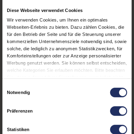
CPU Generation:
8
Diese Webseite verwendet Cookies
Schnittstellen:
1x Audio - Eingang - 3.5 mm
,
Wir verwenden Cookies, um Ihnen ein optimales
1x Audio / Mikrofon - 3.5 mm
Webseiten-Erlebnis zu bieten. Dazu zählen Cookies, die
Combo
Mehr anzeigen
, 1x LAN RJ-45
, 1x
für den Betrieb der Seite und für die Steuerung unserer
USB 3 Typ C
, 2x Audio -
kommerziellen Unternehmensziele notwendig sind, sowie
Prozessorkerne:
6
Ausgang - 3.5 mm
, 2x
solche, die lediglich zu anonymen Statistikzwecken, für
DisplayPort
, 4x USB 2 Typ A
,
Komforteinstellungen oder zur Anzeige personalisierter
Betriebssystem:
Windows 11 Professional
6x USB 3 Typ A
Werbung genutzt werden. Sie können selbst entscheiden,
Partnerprogramm:
Ja
welche Kategorien Sie erlauben möchten. Bitte beachten
Sie, dass aufgrund Ihrer Einstellungen, womöglich nicht
Datenspeicher:
500 GB SSD
alle Funktionen der Webseite zur Verfügung stehen.
Einwilligungsauswahl
Weitere Informationen finden Sie in
Arbeitsspeicher:
16 GB DDR4
Notwendig
unserer Datenschutzerklärung.
Prozessor:
Intel Core i5 8500 @ 3,0 GHz
Präferenzen
GTIN/EAN:
4255867564172
Maße (LxBxH):
365 x 154 x 370 mm
Statistiken