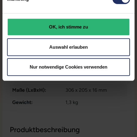
Partnerprogramm:
Ja
Datenspeicher:
500 GB SSD
OK, ich stimme zu
Produkttyp:
Convertible
Arbeitsspeicher:
16 GB DDR3
Auswahl erlauben
Prozessor:
Intel Core i5 8365U @ 1,6
GHz
Nur notwendige Cookies verwenden
GTIN/EAN:
9010362037997
Maße (LxBxH):
306 x 205 x 16 mm
Gewicht:
1,3 kg
Produktbeschreibung