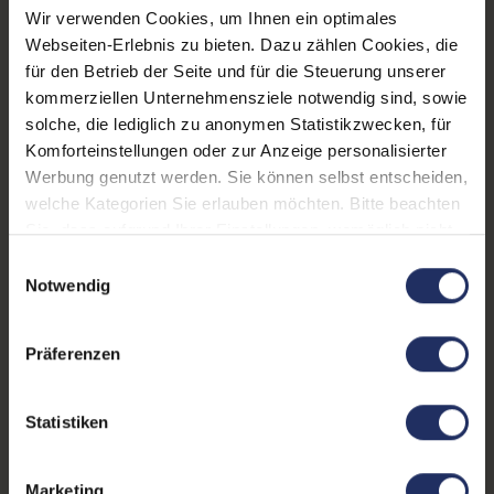
Tastaturbeleuchtung:
Nein
Wir verwenden Cookies, um Ihnen ein optimales
Webseiten-Erlebnis zu bieten. Dazu zählen Cookies, die
Schnittstellen:
1x Bluetooth
, 1x HDMI
, 1x
für den Betrieb der Seite und für die Steuerung unserer
W-LAN
, 2x Thunderbolt
, 3x
kommerziellen Unternehmensziele notwendig sind, sowie
USB 3 Typ A
Mehr anzeigen
solche, die lediglich zu anonymen Statistikzwecken, für
Displaygröße:
13,3 Zoll
Komforteinstellungen oder zur Anzeige personalisierter
Werbung genutzt werden. Sie können selbst entscheiden,
LTE:
Nein
welche Kategorien Sie erlauben möchten. Bitte beachten
Sie, dass aufgrund Ihrer Einstellungen, womöglich nicht
Displayauflösung:
1920 x 1080 FHD
alle Funktionen der Webseite zur Verfügung stehen.
Einwilligungsauswahl
Tastaturlayout:
Deutsch (QWERTZ) ohne
Weitere Informationen finden Sie in
Notwendig
Ziffernblock
unserer Datenschutzerklärung.
Onboard-Grafik:
Intel® UHD Graphics 620
Präferenzen
Fingerprintreader:
Nein
Statistiken
Zustand:
Gebraucht
Stift:
Nein
Marketing