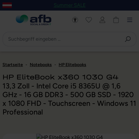
Summer SALE
um Hauptinhalt springen
Zur Navigation der B2B-Plattform springen
Startseite
-
Notebooks
-
HP Elitebooks
HP EliteBook x360 1030 G4
13,3 Zoll - Intel Core i5 8365U @ 1,6
GHz - 16 GB DDR3 - 500 GB SSD - 1920
x 1080 FHD - Touchscreen - Windows 11
Professional
Bildergalerie überspringen