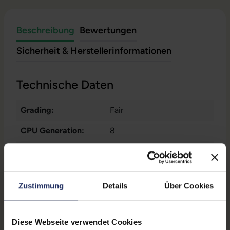
Beschreibung
Bewertungen
Sicherheit & Herstellerinformationen
Technische Daten
Grading:
Fair
CPU Generation:
8
Betriebssystem:
Windows 11 Professional
Prozessorkerne:
4
Zustimmung
Details
Über Cookies
Displayart:
Touchscreen
Webcam:
Ja
Diese Webseite verwendet Cookies