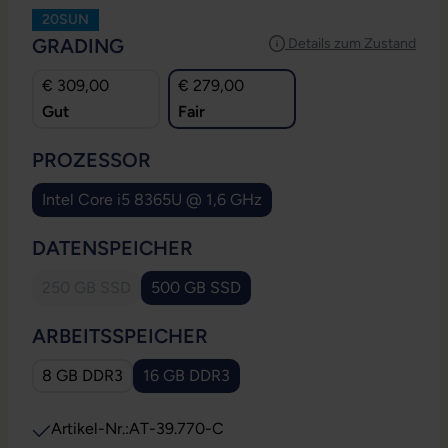
20SUN
AUSWÄHLEN
GRADING
Details zum Zustand
€ 309,00
€ 279,00
Gut
Fair
AUSWÄHLEN
PROZESSOR
Intel Core i5 8365U @ 1,6 GHz
AUSWÄHLEN
DATENSPEICHER
250 GB SSD
500 GB SSD
(Diese Option ist zurzeit nicht verfügbar.)
AUSWÄHLEN
ARBEITSSPEICHER
8 GB DDR3
16 GB DDR3
Artikel-Nr.:
AT-39.770-C