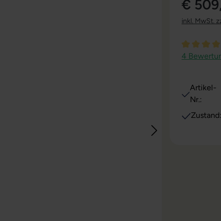
€ 509
inkl. MwSt. z
Durchschni
4 Bewertu
Artikel-
Nr.:
Zustand