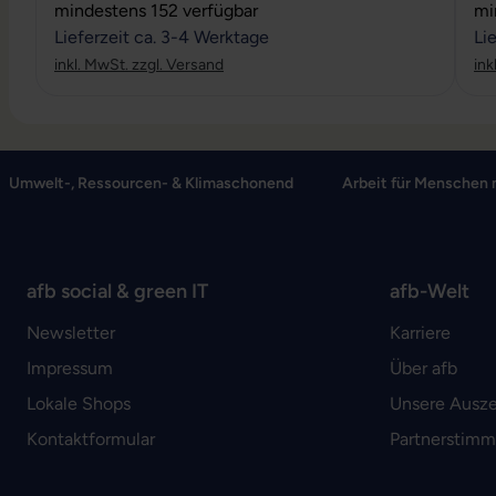
Durchschnittliche Bewertung von 4 von 5 Sternen
Du
mindestens 152 verfügbar
mi
Lieferzeit ca. 3-4 Werktage
Li
inkl. MwSt. zzgl. Versand
ink
Umwelt-, Ressourcen- & Klimaschonend
Arbeit für Menschen 
afb social & green IT
afb-Welt
Newsletter
Karriere
Impressum
Über afb
Lokale Shops
Unsere Ausz
Kontaktformular
Partnerstim