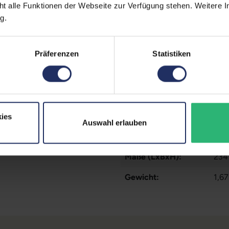
ht alle Funktionen der Webseite zur Verfügung stehen. Weitere In
Fingerprintreader:
Nei
g.
Zustand:
Geb
Präferenzen
Statistiken
Partnerprogramm:
Nei
Datenspeicher:
500
Arbeitsspeicher:
32 
Prozessor:
Int
ies
Auswahl erlauben
GTIN/EAN:
425
Maße (LxBxH):
234
Gewicht:
1,67