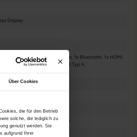
es Display
Audio / Mikrofon - 3.5 mm Combo
, 1x Bluetooth
, 1x HDMI
,
W-LAN
, 2x Thunderbolt
, 2x USB 3 Typ A
r anzeigen
Über Cookies
 Zoll
n
0 x 1080 FHD
ookies, die für den Betrieb
ie solche, die lediglich zu
tsch (QWERTZ) mit Ziffernblock
bung genutzt werden. Sie
el® UHD Graphics
s aufgrund Ihrer