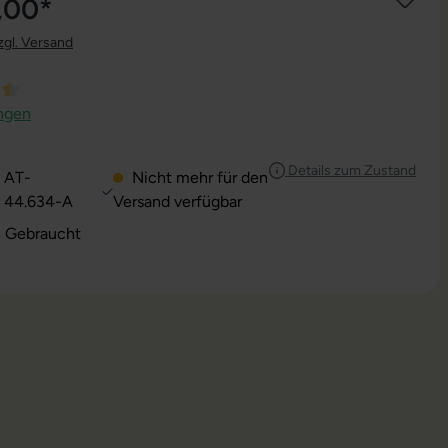
,00*
zgl. Versand
ttliche Bewertung von 4.5 von 5 Sternen
ngen
Details zum Zustand
AT-
Nicht mehr für den
44.634-A
Versand verfügbar
: Gebraucht