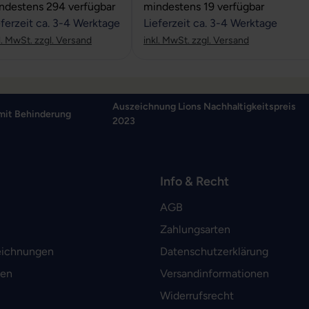
rchschnittliche Bewertung von 5 von 5 Sternen
Durchschnittliche Bewertung von
ndestens 294 verfügbar
mindestens 19 verfügbar
eferzeit ca. 3-4 Werktage
Lieferzeit ca. 3-4 Werktage
l. MwSt. zzgl. Versand
inkl. MwSt. zzgl. Versand
Auszeichnung Lions Nachhaltigkeitspreis
mit Behinderung
2023
Info & Recht
AGB
Zahlungsarten
eichnungen
Datenschutzerklärung
men
Versandinformationen
Widerrufsrecht