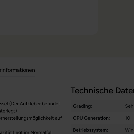
erinformationen
Technische Date
sel (Der Aufkleber befindet
Grading:
Seh
nterlegt)
erherstellungsmöglichkeit auf
CPU Generation:
10
Betriebssystem:
Win
zität liegt im Normalfall