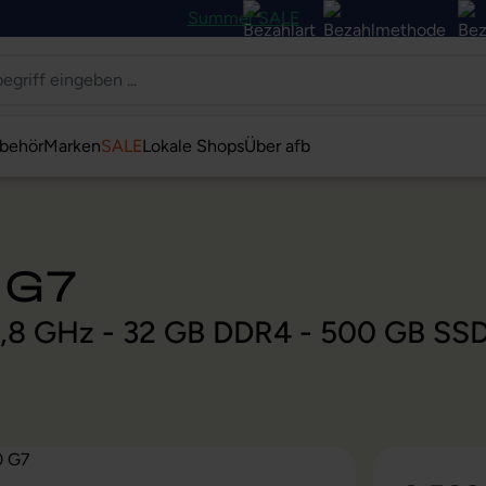
Summer SALE
behör
Marken
SALE
Lokale Shops
Über afb
 G7
@ 1,8 GHz - 32 GB DDR4 - 500 GB SS