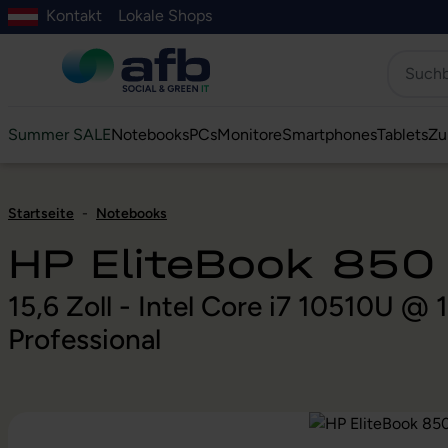
Kontakt
Lokale Shops
Hauptinhalt springen
ur Suche springen
Zur Hauptnavigation springen
Zur Navigation der B2B-Plattform springen
Summer SALE
Notebooks
PCs
Monitore
Smartphones
Tablets
Zu
Startseite
-
Notebooks
HP EliteBook 850
15,6 Zoll - Intel Core i7 10510U 
Professional
Bildergalerie überspringen