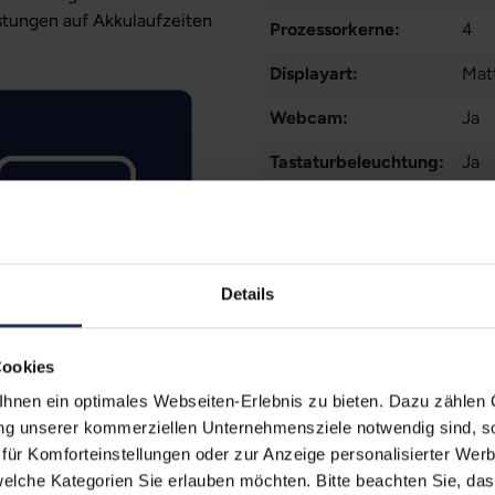
stungen auf Akkulaufzeiten
Prozessorkerne:
4
Displayart:
Matt
Webcam:
Ja
Tastaturbeleuchtung:
Ja
Schnittstellen:
1x 
1x 
Meh
Details
Displaygröße:
15,6
LTE:
Nei
Cookies
Displayauflösung:
192
nen ein optimales Webseiten-Erlebnis zu bieten. Dazu zählen C
ung unserer kommerziellen Unternehmensziele notwendig sind, sow
Tastaturlayout:
Deu
ür Komforteinstellungen oder zur Anzeige personalisierter Wer
Onboard-Grafik:
Int
elche Kategorien Sie erlauben möchten. Bitte beachten Sie, das