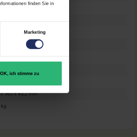
formationen finden Sie in
n
raucht
Marketing
n
 GB SSD
GB DDR4
el Core i7 10510U @ 1,8 GHz
OK, ich stimme zu
5867528419
 x 360 x 49,2 mm
 kg