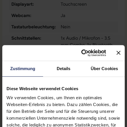
Displayart:
Touchscreen
Webcam:
Ja
Tastaturbeleuchtung:
Nein
Schnittstellen:
1x Audio / Mikrofon - 3.5
mm Combo
, 1x Bluetooth
,
1x HDMI
Mehr anzeigen
, 1x LAN RJ-45
, 1x
Thunderbolt
, 1x W-LAN
, 2x
Displaygröße:
15,6 Zoll
USB 3 Typ A
Zustimmung
Details
Über Cookies
LTE:
Nein
Displayauflösung:
1920 x 1080 FHD
Diese Webseite verwendet Cookies
Tastaturlayout:
Deutsch (QWERTZ) mit
Wir verwenden Cookies, um Ihnen ein optimales
Ziffernblock
Webseiten-Erlebnis zu bieten. Dazu zählen Cookies, die
für den Betrieb der Seite und für die Steuerung unserer
Onboard-Grafik:
Intel® UHD Graphics 620
kommerziellen Unternehmensziele notwendig sind, sowie
solche, die lediglich zu anonymen Statistikzwecken, für
Fingerprintreader:
Nein