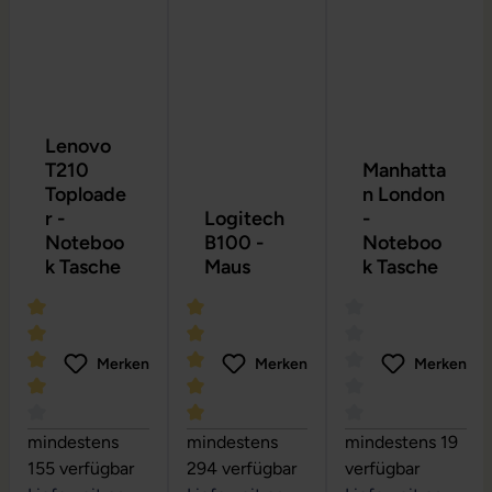
Lenovo
T210
Manhatta
Toploade
n London
r -
Logitech
-
Noteboo
B100 -
Noteboo
k Tasche
Maus
k Tasche
Merken
Merken
Merken
Durchschnittliche Bewertung von 4 von 5 Sternen
Durchschnittliche Bewertung von 5 vo
Durchschnittliche
mindestens
mindestens
mindestens 19
155 verfügbar
294 verfügbar
verfügbar