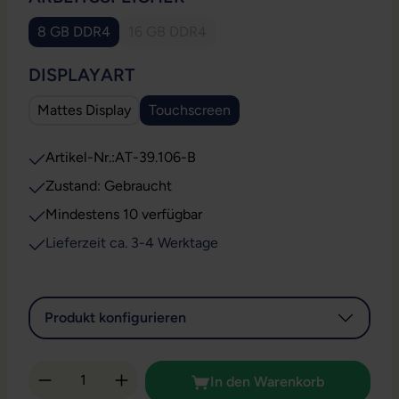
8 GB DDR4
16 GB DDR4
(Diese Option ist zurzeit nicht verfügbar.)
AUSWÄHLEN
DISPLAYART
Mattes Display
Touchscreen
Artikel-Nr.:
AT-39.106-B
Zustand: Gebraucht
Mindestens 10 verfügbar
Lieferzeit ca. 3-4 Werktage
Produkt konfigurieren
Produkt Anzahl: Gib den gewünschten Wert 
In den Warenkorb