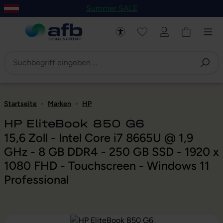
Summer SALE
um Hauptinhalt springen
Zur Navigation der B2B-Plattform springen
Startseite
-
Marken
-
HP
HP EliteBook 850 G6
15,6 Zoll - Intel Core i7 8665U @ 1,9
GHz - 8 GB DDR4 - 250 GB SSD - 1920 x
1080 FHD - Touchscreen - Windows 11
Professional
Bildergalerie überspringen