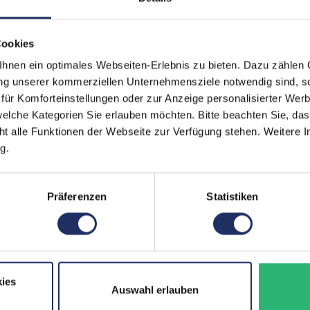
Webcam:
Ja
Tastaturbeleuchtung:
Nei
Cookies
nen ein optimales Webseiten-Erlebnis zu bieten. Dazu zählen C
Schnittstellen:
1x 
ung unserer kommerziellen Unternehmensziele notwendig sind, sow
1x 
ür Komforteinstellungen oder zur Anzeige personalisierter Wer
Meh
elche Kategorien Sie erlauben möchten. Bitte beachten Sie, das
Displaygröße:
15,6
ht alle Funktionen der Webseite zur Verfügung stehen. Weitere In
g.
LTE:
Nei
Displayauflösung:
192
Präferenzen
Statistiken
Tastaturlayout:
Deu
Onboard-Grafik:
Int
Fingerprintreader:
Nei
ies
Auswahl erlauben
Zustand:
Geb