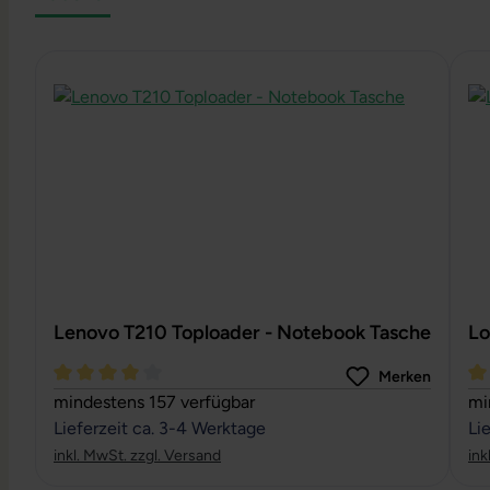
Produktgalerie überspringen
Lenovo T210 Toploader - Notebook Tasche
Lo
Merken
Durchschnittliche Bewertung von 4 von 5 Sternen
Du
mindestens 157 verfügbar
mi
Lieferzeit ca. 3-4 Werktage
Li
inkl. MwSt. zzgl. Versand
ink