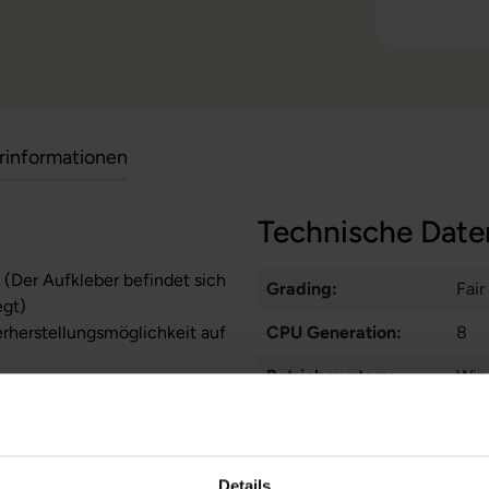
erinformationen
Technische Date
 (Der Aufkleber befindet sich
Grading:
Fair
egt)
erherstellungsmöglichkeit auf
CPU Generation:
8
Betriebssystem:
Win
zität liegt im Normalfall
stungen auf Akkulaufzeiten
Prozessorkerne:
4
Displayart:
Matt
Details