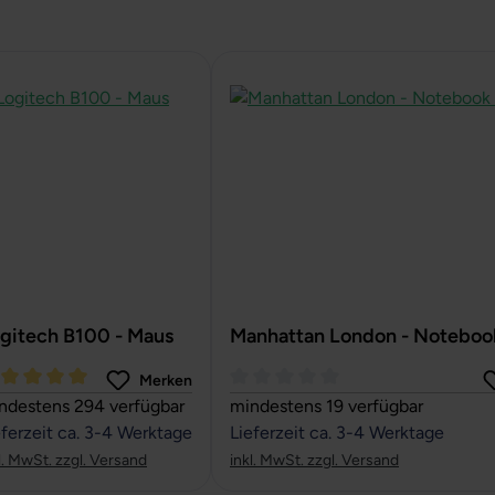
gitech B100 - Maus
Manhattan London - Noteboo
Merken
rchschnittliche Bewertung von 5 von 5 Sternen
Durchschnittliche Bewertung von
ndestens 294 verfügbar
mindestens 19 verfügbar
eferzeit ca. 3-4 Werktage
Lieferzeit ca. 3-4 Werktage
l. MwSt. zzgl. Versand
inkl. MwSt. zzgl. Versand