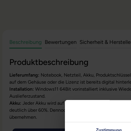
Beschreibung
Bewertungen
Sicherheit & Herstell
Produktbeschreibung
Lieferumfang:
Notebook, Netzteil, Akku, Produktschlüssel
auf dem Gehäuse oder die Lizenz ist bereits digital hinterl
Installation:
Windows11 64Bit vorinstalliert inklusive Wied
Auslieferzustand.
Akku:
Jeder Akku wird auf Funktion geprüft. Die Akku-Kapa
deutlich über 60%. Dennoch können wir keine Garantielei
übernehmen.
Zustimmung