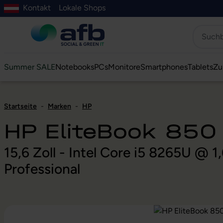
Kontakt
Lokale Shops
Hauptinhalt springen
ur Suche springen
Zur Hauptnavigation springen
Zur Navigation der B2B-Plattform springen
Summer SALE
Notebooks
PCs
Monitore
Smartphones
Tablets
Zu
Startseite
-
Marken
-
HP
HP EliteBook 850
15,6 Zoll - Intel Core i5 8265U @
Professional
Bildergalerie überspringen