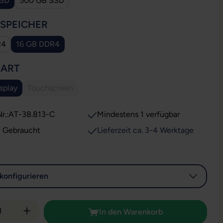
SSD
500 GB SSD
AUSWÄHLEN
SSPEICHER
R4
16 GB DDR4
AUSWÄHLEN
YART
splay
Touchscreen
(Diese Option ist zurzeit nicht verfügbar.)
r.:
AT-38.813-C
Mindestens 1 verfügbar
: Gebraucht
Lieferzeit ca. 3-4 Werktage
konfigurieren
 Anzahl: Gib den gewünschten Wert ein od
In den Warenkorb