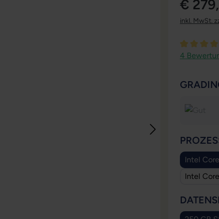
€ 279
inkl. MwSt. z
Durchschni
4 Bewertu
GRADIN
PROZES
Intel Cor
Intel Cor
DATENS