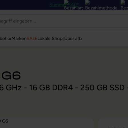
Summer SALE
behör
Marken
SALE
Lokale Shops
Über afb
 G6
 1,6 GHz - 16 GB DDR4 - 250 GB SSD