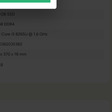
n
 GB SSD
GB DDR4
el Core i5 8265U @ 1,6 GHz
0362035382
 x 370 x 18 mm
kg