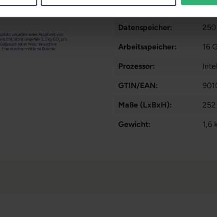
Partnerprogramm:
Nei
Datenspeicher:
250
Arbeitsspeicher:
16 
Prozessor:
Int
GTIN/EAN:
901
Maße (LxBxH):
252
Gewicht:
1,6 