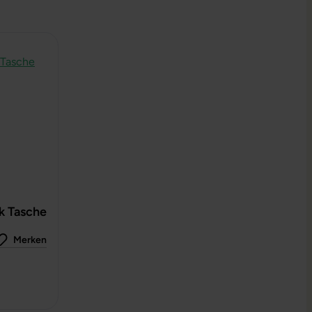
k Tasche
Merken
 0 von 5 Sternen