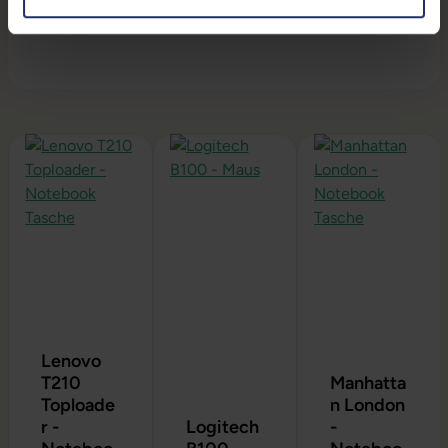
Akkulaufzeiten übernehmen.
Produktgalerie überspringen
Lenovo
T210
Manhatta
Toploade
n London
r -
Logitech
-