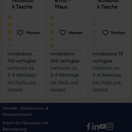
Noteboo
B100 -
Noteboo
k Tasche
Maus
k Tasche
Merken
Merken
Merken
Durchschnittliche Bewertung von 4 von 5 Sternen
Durchschnittliche Bewertung von 5 vo
Durchschnittliche
mindestens
mindestens
mindestens 19
155 verfügbar
294 verfügbar
verfügbar
Lieferzeit ca.
Lieferzeit ca.
Lieferzeit ca.
3-4 Werktage
3-4 Werktage
3-4 Werktage
inkl. MwSt. zzgl.
inkl. MwSt. zzgl.
inkl. MwSt. zzgl.
Versand
Versand
Versand
Umwelt-, Ressourcen- &
Klimaschonend
Arbeit für Menschen mit
Behinderung