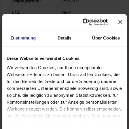
Displaygröße:
15,6 Zoll
LTE:
Nein
Displayauflösung:
1920 x 1080 FHD
Tastaturlayout:
Deutsch (QWERTZ) mit
Zustimmung
Details
Über Cookies
Ziffernblock
Onboard-Grafik:
Intel® UHD Graphics 620
Diese Webseite verwendet Cookies
Fingerprintreader:
Nein
Wir verwenden Cookies, um Ihnen ein optimales
Webseiten-Erlebnis zu bieten. Dazu zählen Cookies, die
Zustand:
Gebraucht
für den Betrieb der Seite und für die Steuerung unserer
Partnerprogramm:
Ja
kommerziellen Unternehmensziele notwendig sind, sowie
solche, die lediglich zu anonymen Statistikzwecken, für
Datenspeicher:
500 GB SSD
Komforteinstellungen oder zur Anzeige personalisierter
Werbung genutzt werden. Sie können selbst entscheiden,
Arbeitsspeicher:
16 GB DDR4
welche Kategorien Sie erlauben möchten. Bitte beachten
Prozessor:
Intel Core i5 8365U @ 1,6
Sie, dass aufgrund Ihrer Einstellungen, womöglich nicht