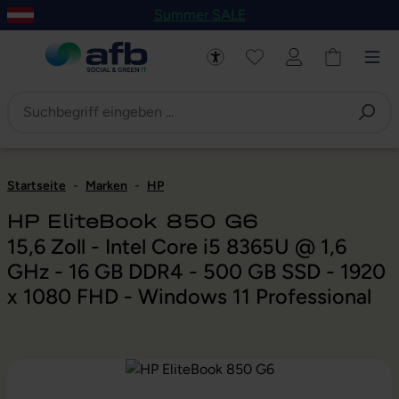
Summer SALE
um Hauptinhalt springen
Zur Navigation der B2B-Plattform springen
Startseite
-
Marken
-
HP
HP EliteBook 850 G6
15,6 Zoll - Intel Core i5 8365U @ 1,6
GHz - 16 GB DDR4 - 500 GB SSD - 1920
x 1080 FHD - Windows 11 Professional
Bildergalerie überspringen