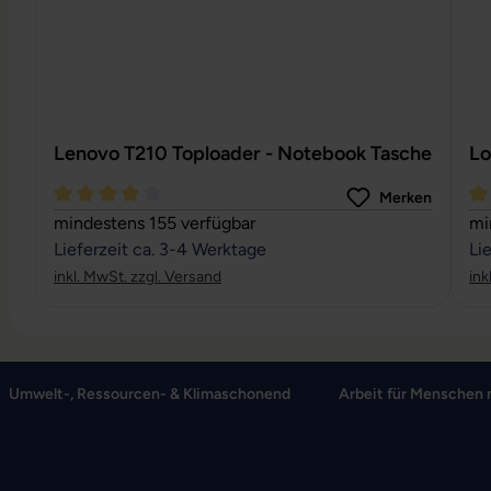
Lenovo T210 Toploader - Notebook Tasche
Lo
Merken
Durchschnittliche Bewertung von 4 von 5 Sternen
Du
mindestens 155 verfügbar
mi
Lieferzeit ca. 3-4 Werktage
Li
inkl. MwSt. zzgl. Versand
ink
Umwelt-, Ressourcen- & Klimaschonend
Arbeit für Menschen 