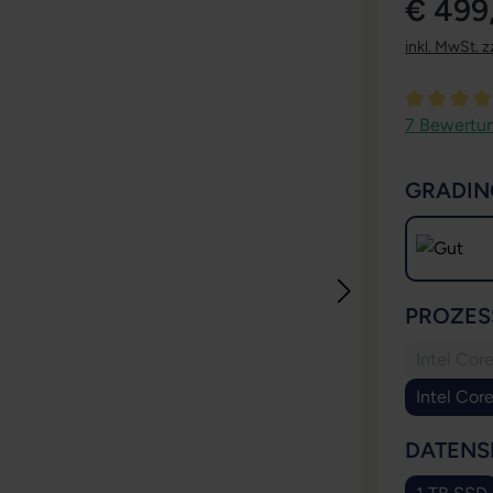
€ 499
inkl. MwSt. z
Durchschni
7 Bewertu
GRADIN
PROZES
Intel Cor
Intel Cor
DATENS