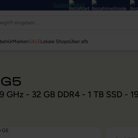
Summer SALE
behör
Marken
SALE
Lokale Shops
Über afb
 G5
 1,9 GHz - 32 GB DDR4 - 1 TB SSD -