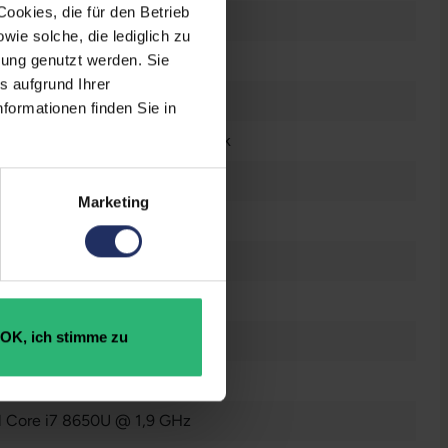
ookies, die für den Betrieb
 Zoll
ie solche, die lediglich zu
n
bung genutzt werden. Sie
s aufgrund Ihrer
0 x 1080 FHD
formationen finden Sie in
tsch (QWERTZ) mit Ziffernblock
el® UHD Graphics 620
Marketing
n
raucht
OK, ich stimme zu
B SSD
GB DDR4
el Core i7 8650U @ 1,9 GHz