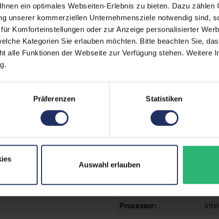
nen ein optimales Webseiten-Erlebnis zu bieten. Dazu zählen C
Displaygröße:
15,6
ung unserer kommerziellen Unternehmensziele notwendig sind, sow
LTE:
Nei
ür Komforteinstellungen oder zur Anzeige personalisierter Wer
elche Kategorien Sie erlauben möchten. Bitte beachten Sie, das
Displayauflösung:
192
ht alle Funktionen der Webseite zur Verfügung stehen. Weitere In
g.
Tastaturlayout:
Deu
Onboard-Grafik:
Int
Präferenzen
Statistiken
Fingerprintreader:
Nei
Zustand:
Geb
Partnerprogramm:
Ja
ies
Auswahl erlauben
Datenspeicher:
1 T
Arbeitsspeicher:
32 
Prozessor:
Int