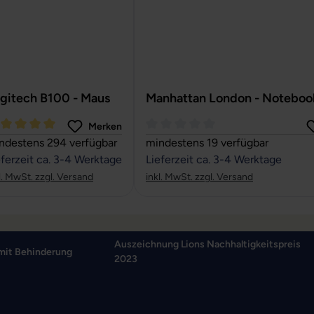
gitech B100 - Maus
Manhattan London - Noteboo
Merken
rchschnittliche Bewertung von 5 von 5 Sternen
Durchschnittliche Bewertung von
ndestens 294 verfügbar
mindestens 19 verfügbar
eferzeit ca. 3-4 Werktage
Lieferzeit ca. 3-4 Werktage
l. MwSt. zzgl. Versand
inkl. MwSt. zzgl. Versand
Auszeichnung Lions Nachhaltigkeitspreis
mit Behinderung
2023