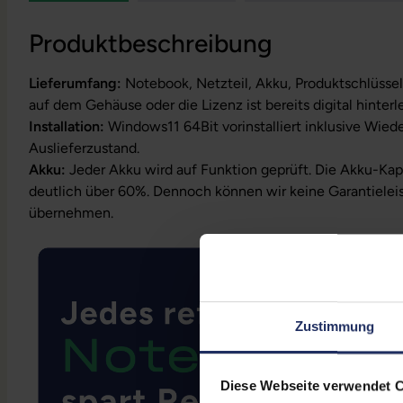
Produktbeschreibung
Lieferumfang:
Notebook, Netzteil, Akku, Produktschlüssel
auf dem Gehäuse oder die Lizenz ist bereits digital hinterl
Installation:
Windows11 64Bit vorinstalliert inklusive Wied
Auslieferzustand.
Akku:
Jeder Akku wird auf Funktion geprüft. Die Akku-Kapa
deutlich über 60%. Dennoch können wir keine Garantielei
übernehmen.
Zustimmung
Diese Webseite verwendet 