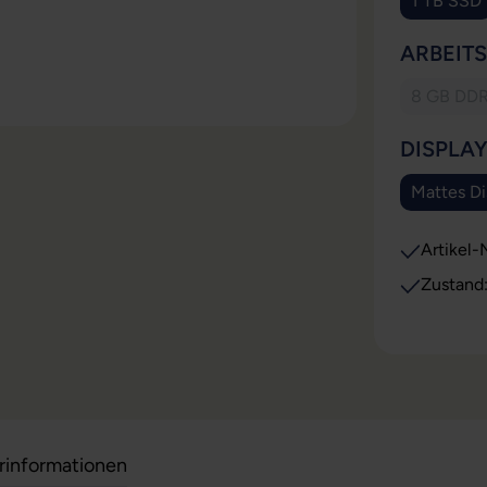
1 TB SSD
(Diese
ARBEIT
8 GB DD
(Dies
DISPLA
Mattes Di
(Di
Artikel-N
Zustand
erinformationen