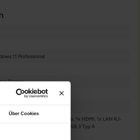
n
dows 11 Professional
es Display
n
Über Cookies
Audio / Mikrofon - 3.5 mm Combo
, 1x HDMI
, 1x LAN RJ-
 1x USB 3 Typ C
, 1x W-LAN
, 2x USB 3 Typ A
r anzeigen