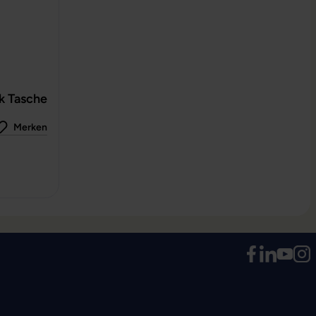
k Tasche
Merken
 0 von 5 Sternen