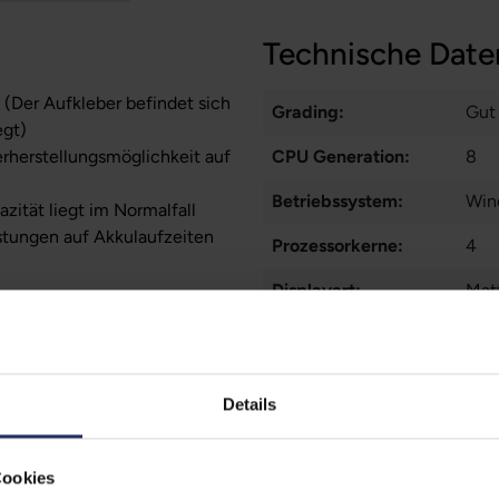
Technische Date
 (Der Aufkleber befindet sich
Grading:
Gut
egt)
erherstellungsmöglichkeit auf
CPU Generation:
8
Betriebssystem:
Win
zität liegt im Normalfall
stungen auf Akkulaufzeiten
Prozessorkerne:
4
Displayart:
Matt
Webcam:
Ja
Tastaturbeleuchtung:
Nei
Details
Schnittstellen:
1x 
45
,
Meh
Cookies