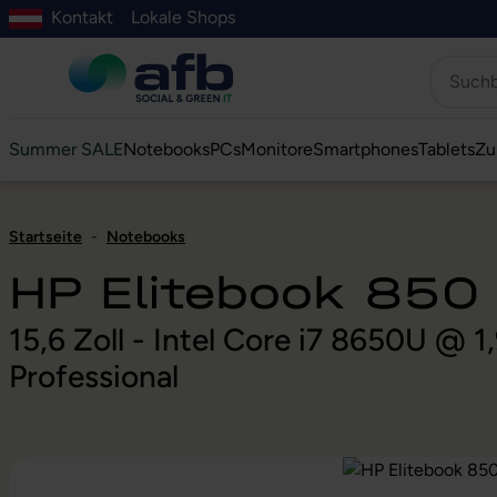
Kontakt
Lokale Shops
Hauptinhalt springen
ur Suche springen
Zur Hauptnavigation springen
Zur Navigation der B2B-Plattform springen
Summer SALE
Notebooks
PCs
Monitore
Smartphones
Tablets
Zu
Startseite
-
Notebooks
HP Elitebook 850
15,6 Zoll - Intel Core i7 8650U @
Professional
Bildergalerie überspringen