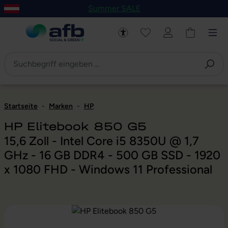
Summer SALE
um Hauptinhalt springen
Zur Navigation der B2B-Plattform springen
Startseite
-
Marken
-
HP
HP Elitebook 850 G5
15,6 Zoll - Intel Core i5 8350U @ 1,7
GHz - 16 GB DDR4 - 500 GB SSD - 1920
x 1080 FHD - Windows 11 Professional
Bildergalerie überspringen