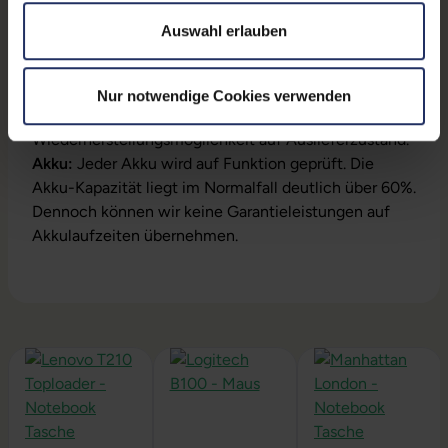
Lieferumfang:
Notebook, Netzteil, Akku,
Auswahl erlauben
Produktschlüssel (Der Aufkleber befindet sich auf
dem Gehäuse oder die Lizenz ist bereits digital
hinterlegt)
Nur notwendige Cookies verwenden
Installation:
Windows11 64Bit vorinstalliert inklusive
Wiederherstellungsmöglichkeit auf Auslieferzustand.
Akku:
Jeder Akku wird auf Funktion geprüft. Die
Akku-Kapazität liegt im Normalfall deutlich über 60%.
Dennoch können wir keine Garantieleistungen auf
Akkulaufzeiten übernehmen.
Produktgalerie überspringen