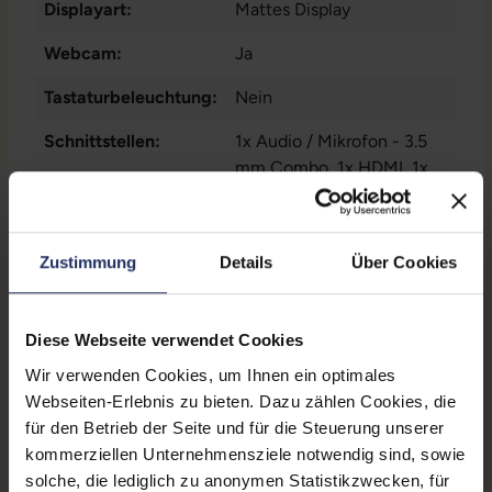
Displayart:
Mattes Display
Webcam:
Ja
Tastaturbeleuchtung:
Nein
Schnittstellen:
1x Audio / Mikrofon - 3.5
mm Combo
, 1x HDMI
, 1x
LAN RJ-45
Mehr anzeigen
, 1x USB 3 Typ
C
, 1x W-LAN
, 2x USB 3
Displaygröße:
15,6 Zoll
Typ A
Zustimmung
Details
Über Cookies
LTE:
Nein
Displayauflösung:
1920 x 1080 FHD
Diese Webseite verwendet Cookies
Tastaturlayout:
Deutsch (QWERTZ) mit
Wir verwenden Cookies, um Ihnen ein optimales
Ziffernblock
Webseiten-Erlebnis zu bieten. Dazu zählen Cookies, die
für den Betrieb der Seite und für die Steuerung unserer
Onboard-Grafik:
Intel® UHD Graphics 620
kommerziellen Unternehmensziele notwendig sind, sowie
solche, die lediglich zu anonymen Statistikzwecken, für
Fingerprintreader:
Nein