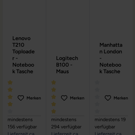
Lenovo
T210
Manhatta
Toploade
n London
r -
Logitech
-
Noteboo
B100 -
Noteboo
k Tasche
Maus
k Tasche
Merken
Merken
Merken
Durchschnittliche Bewertung von 4 von 5 Sternen
Durchschnittliche Bewertung von 5 vo
Durchschnittliche
mindestens
mindestens
mindestens 19
156 verfügbar
294 verfügbar
verfügbar
Lieferzeit ca.
Lieferzeit ca.
Lieferzeit ca.