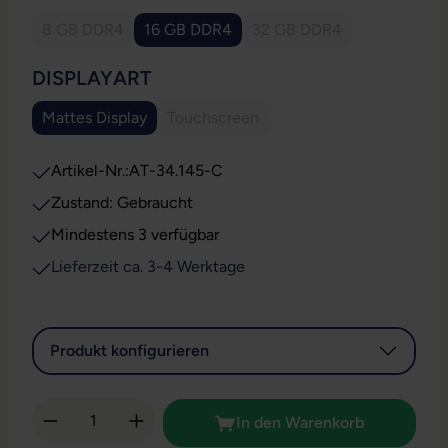
8 GB DDR4
16 GB DDR4
32 GB DDR4
(Diese Option ist zurzeit nicht verfügbar.)
(Diese Option ist zurzeit
AUSWÄHLEN
DISPLAYART
Mattes Display
Touchscreen
(Diese Option ist zurzeit nicht verfügb
Artikel-Nr.:
AT-34.145-C
Zustand: Gebraucht
Mindestens 3 verfügbar
Lieferzeit ca. 3-4 Werktage
Produkt konfigurieren
Produkt Anzahl: Gib den gewünschten Wert 
In den Warenkorb