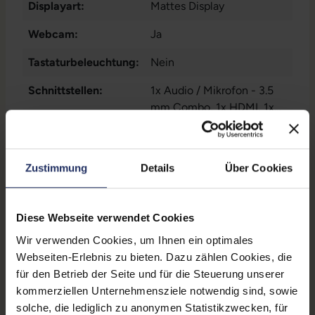
Displayart:
Mattes Display
Webcam:
Ja
Tastaturbeleuchtung:
Nein
Schnittstellen:
1x Audio / Mikrofon - 3.5
mm Combo
, 1x HDMI
, 1x
LAN RJ-45
Mehr anzeigen
, 1x USB 3 Typ
C
, 1x W-LAN
, 2x USB 3
Displaygröße:
15,6 Zoll
Typ A
Zustimmung
Details
Über Cookies
LTE:
Nein
Displayauflösung:
1920 x 1080 FHD
Diese Webseite verwendet Cookies
Tastaturlayout:
Deutsch (QWERTZ) mit
Wir verwenden Cookies, um Ihnen ein optimales
Ziffernblock
Webseiten-Erlebnis zu bieten. Dazu zählen Cookies, die
für den Betrieb der Seite und für die Steuerung unserer
Onboard-Grafik:
Intel® UHD Graphics 620
kommerziellen Unternehmensziele notwendig sind, sowie
solche, die lediglich zu anonymen Statistikzwecken, für
Fingerprintreader:
Nein