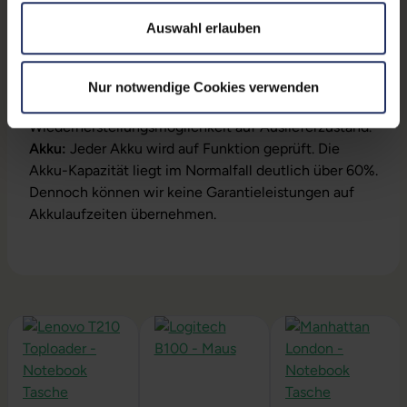
Lieferumfang:
Notebook, Netzteil, Akku,
Auswahl erlauben
Produktschlüssel (Der Aufkleber befindet sich auf
dem Gehäuse oder die Lizenz ist bereits digital
hinterlegt)
Nur notwendige Cookies verwenden
Installation:
Windows11 64Bit vorinstalliert inklusive
Wiederherstellungsmöglichkeit auf Auslieferzustand.
Akku:
Jeder Akku wird auf Funktion geprüft. Die
Akku-Kapazität liegt im Normalfall deutlich über 60%.
Dennoch können wir keine Garantieleistungen auf
Akkulaufzeiten übernehmen.
Produktgalerie überspringen