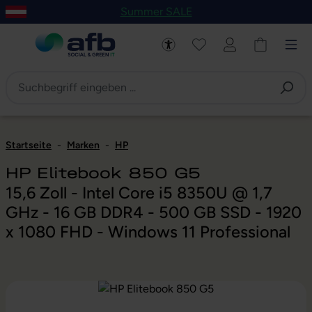
Summer SALE
um Hauptinhalt springen
Zur Navigation der B2B-Plattform springen
Startseite
-
Marken
-
HP
HP Elitebook 850 G5
15,6 Zoll - Intel Core i5 8350U @ 1,7
GHz - 16 GB DDR4 - 500 GB SSD - 1920
x 1080 FHD - Windows 11 Professional
Bildergalerie überspringen