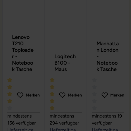
Lenovo
T210
Manhatta
Toploade
n London
r -
Logitech
-
Noteboo
B100 -
Noteboo
k Tasche
Maus
k Tasche
Merken
Merken
Merken
Durchschnittliche Bewertung von 4 von 5 Sternen
Durchschnittliche Bewertung von 5 vo
Durchschnittliche
mindestens
mindestens
mindestens 19
156 verfügbar
294 verfügbar
verfügbar
Lieferzeit ca.
Lieferzeit ca.
Lieferzeit ca.