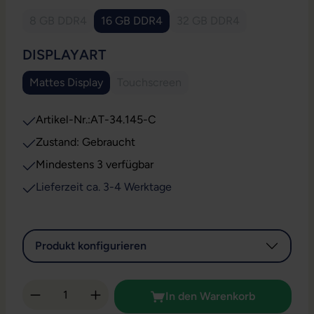
8 GB DDR4
16 GB DDR4
32 GB DDR4
(Diese Option ist zurzeit nicht verfügbar.)
(Diese Option ist zurzeit
AUSWÄHLEN
DISPLAYART
Mattes Display
Touchscreen
(Diese Option ist zurzeit nicht verfügb
Artikel-Nr.:
AT-34.145-C
Zustand: Gebraucht
Mindestens 3 verfügbar
Lieferzeit ca. 3-4 Werktage
Produkt konfigurieren
Produkt Anzahl: Gib den gewünschten Wert 
In den Warenkorb