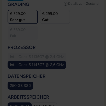
AUSWÄHLEN
GRADING
Details zum Zustand
€ 329,00
€ 299,00
Sehr gut
Gut
€ 339,00
Fair
AUSWÄHLEN
PROZESSOR
Intel Core i5 1135G7 @ 2,4 GHz
(Diese Option ist zurzeit nicht verfügbar.)
Intel Core i5 1145G7 @ 2,6 GHz
AUSWÄHLEN
DATENSPEICHER
250 GB SSD
AUSWÄHLEN
ARBEITSSPEICHER