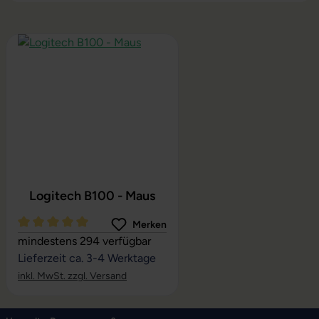
Produktgalerie überspringen
Logitech B100 - Maus
Merken
Durchschnittliche Bewertung von 5 von 5 Sternen
mindestens 294 verfügbar
Lieferzeit ca. 3-4 Werktage
inkl. MwSt. zzgl. Versand