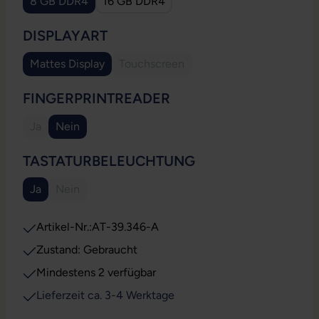
8 GB DDR4
16 GB DDR4
AUSWÄHLEN
DISPLAYART
Mattes Display
Touchscreen
(Diese Option ist zurzeit nicht verfügb
AUSWÄHLEN
FINGERPRINTREADER
Ja
Nein
(Diese Option ist zurzeit nicht verfügbar.)
AUSWÄHLEN
TASTATURBELEUCHTUNG
Ja
Nein
(Diese Option ist zurzeit nicht verfügbar.)
Artikel-Nr.:
AT-39.346-A
Zustand: Gebraucht
Mindestens 2 verfügbar
Lieferzeit ca. 3-4 Werktage