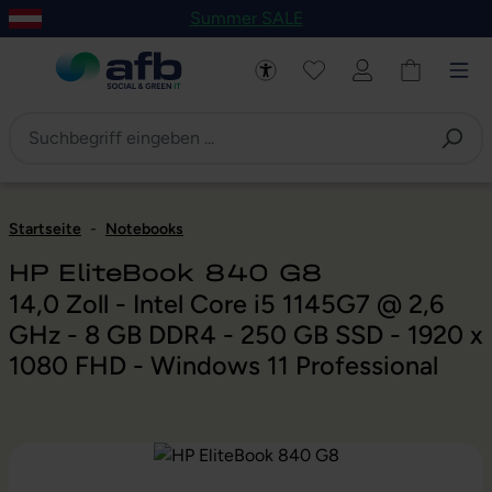
Summer SALE
um Hauptinhalt springen
Zur Navigation der B2B-Plattform springen
Startseite
-
Notebooks
HP EliteBook 840 G8
14,0 Zoll - Intel Core i5 1145G7 @ 2,6
GHz - 8 GB DDR4 - 250 GB SSD - 1920 x
1080 FHD - Windows 11 Professional
Bildergalerie überspringen