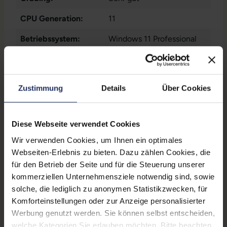
CPU Generation:
11
Betriebssystem:
Windows 11 Professional
Prozessorkerne:
4
Displayart:
Mattes Display
Zustimmung
Details
Über Cookies
Webcam:
Ja
Tastaturbeleuchtung:
Ja
Diese Webseite verwendet Cookies
Schnittstellen:
1x Audio / Mikrofon - 3.5
Wir verwenden Cookies, um Ihnen ein optimales
mm Combo
, 1x Bluetooth
,
Webseiten-Erlebnis zu bieten. Dazu zählen Cookies, die
1x HDMI
Mehr anzeigen
, 1x W-LAN
, 2x
für den Betrieb der Seite und für die Steuerung unserer
Thunderbolt
, 2x USB 3 Typ
kommerziellen Unternehmensziele notwendig sind, sowie
Displaygröße:
14,0 Zoll
A
solche, die lediglich zu anonymen Statistikzwecken, für
Komforteinstellungen oder zur Anzeige personalisierter
LTE:
Nein
Werbung genutzt werden. Sie können selbst entscheiden,
Displayauflösung:
1920 x 1080 FHD
welche Kategorien Sie erlauben möchten. Bitte beachten