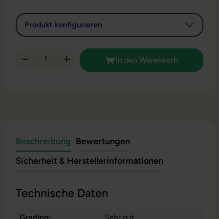
Produkt konfigurieren
Produkt Anzahl: Gib den gewünschten Wert 
In den Warenkorb
Beschreibung
Bewertungen
Sicherheit & Herstellerinformationen
Technische Daten
Grading:
Sehr gut