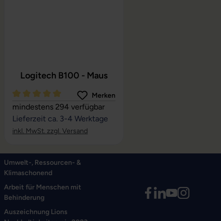
Logitech B100 - Maus
Merken
Durchschnittliche Bewertung von 5 von 5 Sternen
mindestens 294 verfügbar
Lieferzeit ca. 3-4 Werktage
inkl. MwSt. zzgl. Versand
Umwelt-, Ressourcen- &
Klimaschonend
Arbeit für Menschen mit
Behinderung
Auszeichnung Lions