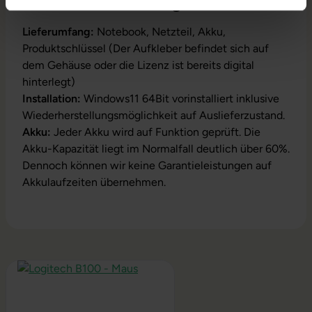
Produktbeschreibung
Lieferumfang:
Notebook, Netzteil, Akku,
Produktschlüssel (Der Aufkleber befindet sich auf
dem Gehäuse oder die Lizenz ist bereits digital
hinterlegt)
Installation:
Windows11 64Bit vorinstalliert inklusive
Wiederherstellungsmöglichkeit auf Auslieferzustand.
Akku:
Jeder Akku wird auf Funktion geprüft. Die
Akku-Kapazität liegt im Normalfall deutlich über 60%.
Dennoch können wir keine Garantieleistungen auf
Akkulaufzeiten übernehmen.
Produktgalerie überspringen