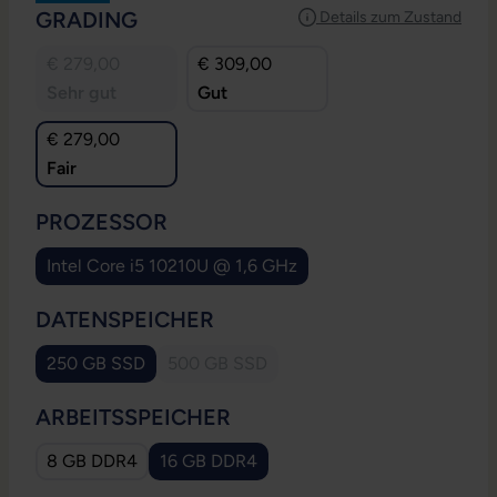
AUSWÄHLEN
GRADING
Details zum Zustand
€ 279,00
€ 309,00
Sehr gut
Gut
€ 279,00
Fair
AUSWÄHLEN
PROZESSOR
Intel Core i5 10210U @ 1,6 GHz
AUSWÄHLEN
DATENSPEICHER
250 GB SSD
500 GB SSD
(Diese Option ist zurzeit nicht verfügbar.
AUSWÄHLEN
ARBEITSSPEICHER
8 GB DDR4
16 GB DDR4