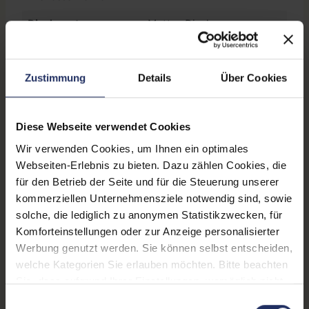
Displayart:
Mattes Display
Webcam:
Ja
Zustimmung
Details
Über Cookies
Tastaturbeleuchtung:
Ja
Schnittstellen:
1x Audio / Mikrofon - 3.5
mm Combo
, 1x Bluetooth
,
Diese Webseite verwendet Cookies
1x HDMI
Mehr anzeigen
, 1x W-LAN
, 2x
Wir verwenden Cookies, um Ihnen ein optimales
Thunderbolt
, 2x USB 3 Typ
Webseiten-Erlebnis zu bieten. Dazu zählen Cookies, die
Displaygröße:
14,0 Zoll
A
für den Betrieb der Seite und für die Steuerung unserer
LTE:
Nein
kommerziellen Unternehmensziele notwendig sind, sowie
solche, die lediglich zu anonymen Statistikzwecken, für
Displayauflösung:
1920 x 1080 FHD
Komforteinstellungen oder zur Anzeige personalisierter
Werbung genutzt werden. Sie können selbst entscheiden,
Tastaturlayout:
Deutsch (QWERTZ) ohne
welche Kategorien Sie erlauben möchten. Bitte beachten
Ziffernblock
Sie, dass aufgrund Ihrer Einstellungen, womöglich nicht
Onboard-Grafik:
Intel® UHD Graphics
alle Funktionen der Webseite zur Verfügung stehen.
Einwilligungsauswahl