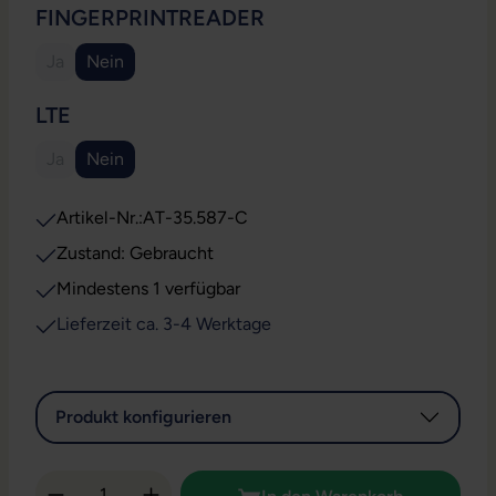
AUSWÄHLEN
FINGERPRINTREADER
Ja
Nein
(Diese Option ist zurzeit nicht verfügbar.)
AUSWÄHLEN
LTE
Ja
Nein
(Diese Option ist zurzeit nicht verfügbar.)
Artikel-Nr.:
AT-35.587-C
Zustand: Gebraucht
Mindestens 1 verfügbar
Lieferzeit ca. 3-4 Werktage
Produkt konfigurieren
Produkt Anzahl: Gib den gewünschten Wert 