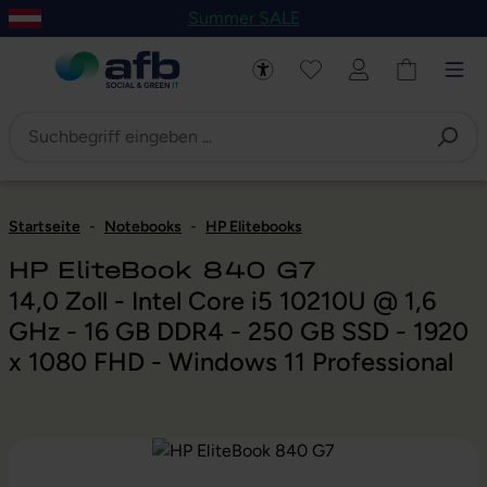
Summer SALE
um Hauptinhalt springen
Zur Navigation der B2B-Plattform springen
Startseite
-
Notebooks
-
HP Elitebooks
HP EliteBook 840 G7
14,0 Zoll - Intel Core i5 10210U @ 1,6
GHz - 16 GB DDR4 - 250 GB SSD - 1920
x 1080 FHD - Windows 11 Professional
Bildergalerie überspringen