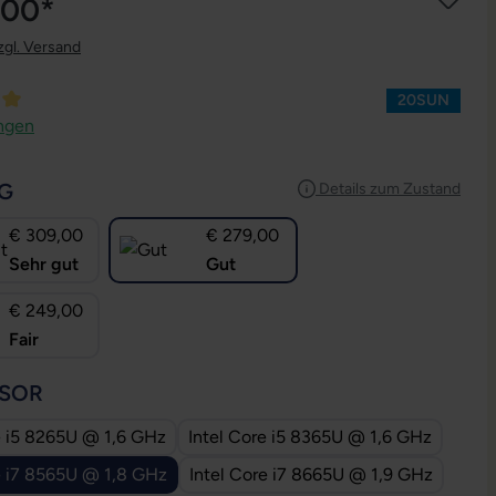
,00*
zgl. Versand
20SUN
ttliche Bewertung von 5 von 5 Sternen
ngen
AUSWÄHLEN
G
Details zum Zustand
€ 309,00
€ 279,00
Sehr gut
Gut
€ 249,00
Fair
AUSWÄHLEN
SOR
e i5 8265U @ 1,6 GHz
Intel Core i5 8365U @ 1,6 GHz
e i7 8565U @ 1,8 GHz
Intel Core i7 8665U @ 1,9 GHz