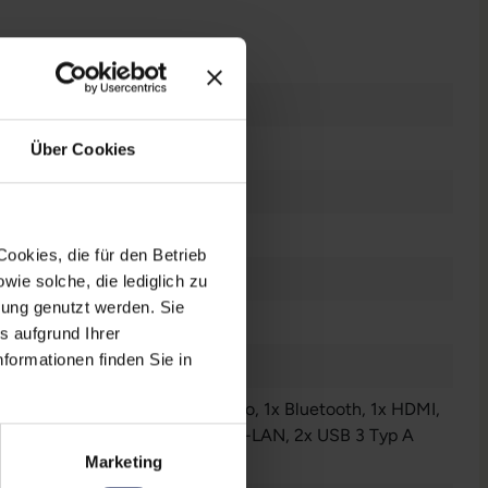
n
Über Cookies
dows 11 Professional
ookies, die für den Betrieb
es Display
ie solche, die lediglich zu
bung genutzt werden. Sie
s aufgrund Ihrer
formationen finden Sie in
n
Audio / Mikrofon - 3.5 mm Combo
, 1x Bluetooth
, 1x HDMI
,
LAN RJ-45
, 1x Thunderbolt
, 1x W-LAN
, 2x USB 3 Typ A
r anzeigen
Marketing