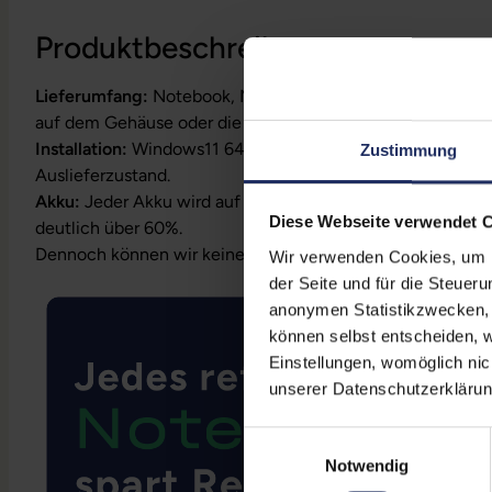
Produktbeschreibung
Lieferumfang:
Notebook, Netzteil, Akku, Produktschlüssel
auf dem Gehäuse oder die Lizenz ist bereits digital hinterl
Installation:
Windows11 64Bit vorinstalliert inklusive Wied
Zustimmung
Auslieferzustand.
Akku:
Jeder Akku wird auf Funktion geprüft. Die Akku-Kapa
Diese Webseite verwendet 
deutlich über 60%.
Dennoch können wir keine Garantieleistungen auf Akkula
Wir verwenden Cookies, um Ih
der Seite und für die Steuer
anonymen Statistikzwecken, f
können selbst entscheiden, w
Einstellungen, womöglich nic
unserer Datenschutzerklärun
Einwilligungsauswahl
Notwendig