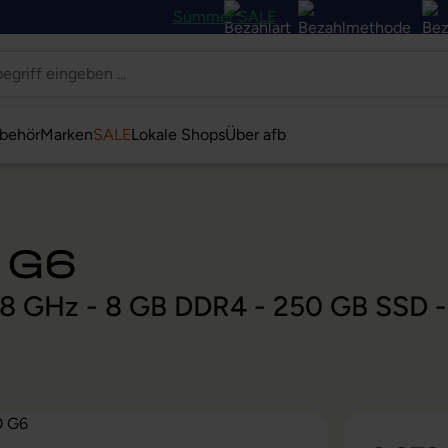
Summer SALE
behör
Marken
SALE
Lokale Shops
Über afb
 G6
 1,8 GHz - 8 GB DDR4 - 250 GB SSD 