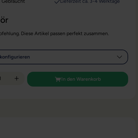
: Gebraucht
Lieferzeit ca. 3-4 Werktage
ör
fehlung. Diese Artikel passen perfekt zusammen.
konfigurieren
 Anzahl: Gib den gewünschten Wert ein od
In den Warenkorb