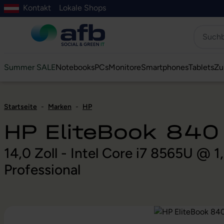
Kontakt
Lokale Shops
Hauptinhalt springen
ur Suche springen
Zur Hauptnavigation springen
Zur Navigation der B2B-Plattform springen
Summer SALE
Notebooks
PCs
Monitore
Smartphones
Tablets
Zu
Startseite
-
Marken
-
HP
HP EliteBook 840
14,0 Zoll - Intel Core i7 8565U @
Professional
Bildergalerie überspringen