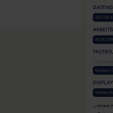
DATENS
250 GB 
ARBEIT
8 GB DD
TASTAT
Großbrit
Deutsch 
DISPLA
Mattes Di
Artikel-N