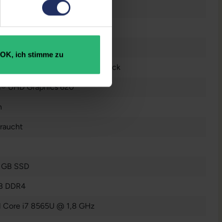
 Zoll
n
0 x 1080 FHD
OK, ich stimme zu
tsch (QWERTZ) ohne Ziffernblock
el® UHD Graphics 620
n
raucht
 GB SSD
B DDR4
el Core i7 8565U @ 1,8 GHz