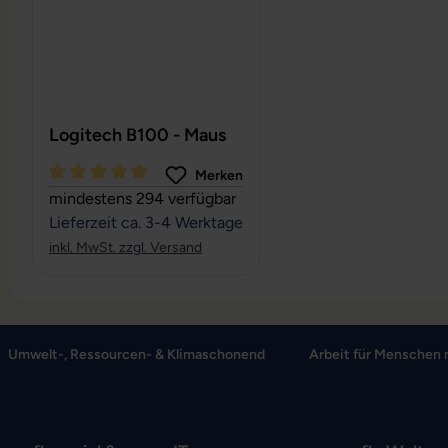
Logitech B100 - Maus
Merken
Durchschnittliche Bewertung von 5 von 5 Sternen
mindestens 294 verfügbar
Lieferzeit ca. 3-4 Werktage
inkl. MwSt. zzgl. Versand
Umwelt-, Ressourcen- & Klimaschonend
Arbeit für Menschen 