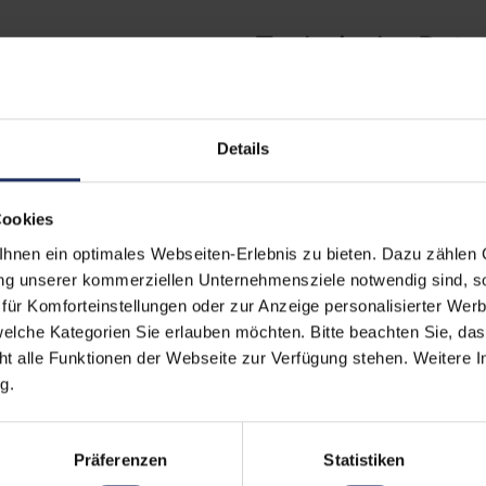
Technische Date
 (Der Aufkleber befindet sich
Grading:
Gut
egt)
erherstellungsmöglichkeit auf
CPU Generation:
8
Details
Betriebssystem:
Win
zität liegt im Normalfall
Cookies
Prozessorkerne:
4
ufzeiten übernehmen.
nen ein optimales Webseiten-Erlebnis zu bieten. Dazu zählen C
Displayart:
Matt
ung unserer kommerziellen Unternehmensziele notwendig sind, sow
ür Komforteinstellungen oder zur Anzeige personalisierter Wer
Webcam:
Ja
elche Kategorien Sie erlauben möchten. Bitte beachten Sie, das
ht alle Funktionen der Webseite zur Verfügung stehen. Weitere In
Tastaturbeleuchtung:
Nei
g.
Schnittstellen:
1x 
1x 
Meh
Präferenzen
Statistiken