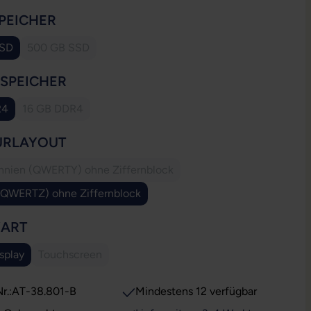
AUSWÄHLEN
PEICHER
SSD
500 GB SSD
(Diese Option ist zurzeit nicht verfügbar.)
AUSWÄHLEN
SSPEICHER
R4
16 GB DDR4
(Diese Option ist zurzeit nicht verfügbar.)
AUSWÄHLEN
URLAYOUT
annien (QWERTY) ohne Ziffernblock
(Diese Option ist zurzeit nicht verfügbar.)
(QWERTZ) ohne Ziffernblock
AUSWÄHLEN
YART
splay
Touchscreen
(Diese Option ist zurzeit nicht verfügbar.)
r.:
AT-38.801-B
Mindestens 12 verfügbar