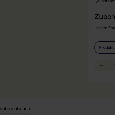
Zustand
Zubeh
Unsere Emp
Produkt 
Produkt
erinformationen