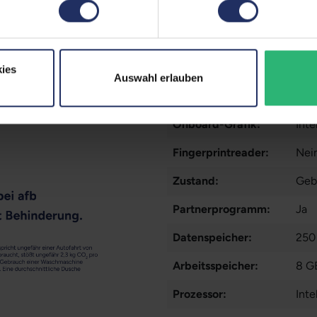
Displaygröße:
14,0
LTE:
Nei
Displayauflösung:
192
ies
Auswahl erlauben
Tastaturlayout:
Deu
Onboard-Grafik:
Int
Fingerprintreader:
Nei
Zustand:
Geb
Partnerprogramm:
Ja
Datenspeicher:
250
Arbeitsspeicher:
8 G
Prozessor:
Int