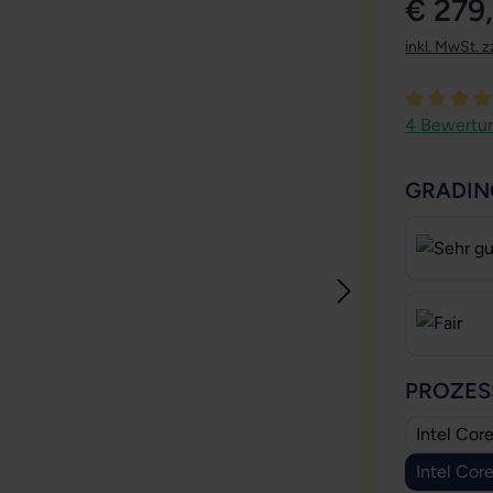
€ 279
inkl. MwSt. z
Durchschni
4 Bewertu
GRADIN
PROZES
Intel Cor
Intel Cor