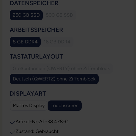
AUSWÄHLEN
DATENSPEICHER
250 GB SSD
500 GB SSD
(Diese Option ist zurzeit nicht verfügbar.
AUSWÄHLEN
ARBEITSSPEICHER
8 GB DDR4
16 GB DDR4
(Diese Option ist zurzeit nicht verfügbar.)
AUSWÄHLEN
TASTATURLAYOUT
Großbritannien (QWERTY) ohne Ziffernblock
(Diese Option ist zurzeit nicht verfügbar
Deutsch (QWERTZ) ohne Ziffernblock
AUSWÄHLEN
DISPLAYART
Mattes Display
Touchscreen
Artikel-Nr.:
AT-38.478-C
Zustand: Gebraucht