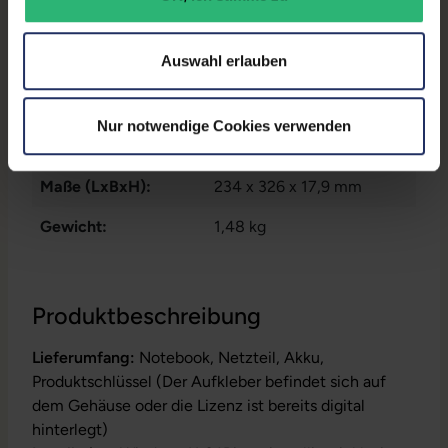
Datenspeicher:
250 GB SSD
Arbeitsspeicher:
8 GB DDR4
Auswahl erlauben
Prozessor:
Intel Core i7 8665U @ 1,9
GHz
Nur notwendige Cookies verwenden
GTIN/EAN:
9010362038000
Maße (LxBxH):
234 x 326 x 17,9 mm
Gewicht:
1,48 kg
Produktbeschreibung
Lieferumfang:
Notebook, Netzteil, Akku,
Produktschlüssel (Der Aufkleber befindet sich auf
dem Gehäuse oder die Lizenz ist bereits digital
hinterlegt)