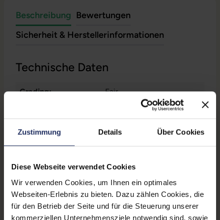
Beschreibung
Bewertungen
Sicherheit & Herstellerinformationen
Technische Daten
Grading:
Fair
CPU Generation:
8
Betriebssystem:
Windows 11 Professional
Zustimmung
Details
Über Cookies
Prozessorkerne:
4
Diese Webseite verwendet Cookies
Displayart:
Touchscreen
Wir verwenden Cookies, um Ihnen ein optimales
Webcam:
Ja
Webseiten-Erlebnis zu bieten. Dazu zählen Cookies, die
für den Betrieb der Seite und für die Steuerung unserer
Tastaturbeleuchtung:
Nein
kommerziellen Unternehmensziele notwendig sind, sowie