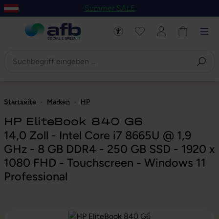
Summer SALE
um Hauptinhalt springen
Zur Navigation der B2B-Plattform springen
Startseite
-
Marken
-
HP
HP EliteBook 840 G6
14,0 Zoll - Intel Core i7 8665U @ 1,9
GHz - 8 GB DDR4 - 250 GB SSD - 1920 x
1080 FHD - Touchscreen - Windows 11
Professional
Bildergalerie überspringen