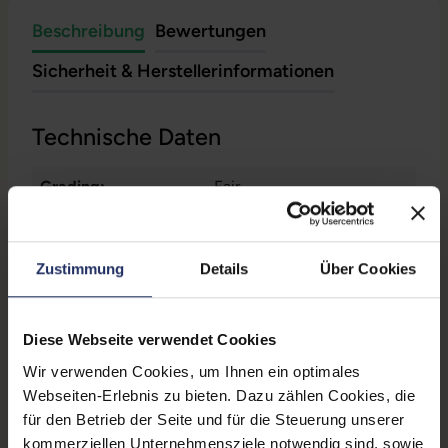
Beschreibung
Bewertungen
Sicherheit & Herstellerinformationen
Technische Daten
Grading:
Fair
CPU Generation:
8
Betriebssystem:
Windows 11 Professional
Zustimmung
Details
Über Cookies
Prozessorkerne:
4
Diese Webseite verwendet Cookies
Displayart:
Touchscreen
Wir verwenden Cookies, um Ihnen ein optimales
Webcam:
Ja
Webseiten-Erlebnis zu bieten. Dazu zählen Cookies, die
für den Betrieb der Seite und für die Steuerung unserer
Tastaturbeleuchtung:
Nein
kommerziellen Unternehmensziele notwendig sind, sowie