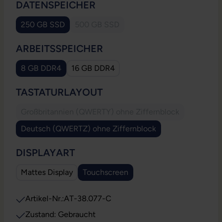
AUSWÄHLEN
DATENSPEICHER
250 GB SSD
500 GB SSD
(Diese Option ist zurzeit nicht verfügbar.
AUSWÄHLEN
ARBEITSSPEICHER
8 GB DDR4
16 GB DDR4
AUSWÄHLEN
TASTATURLAYOUT
Großbritannien (QWERTY) ohne Ziffernblock
(Diese Option ist zurzeit nicht verfügbar
Deutsch (QWERTZ) ohne Ziffernblock
AUSWÄHLEN
DISPLAYART
Mattes Display
Touchscreen
Artikel-Nr.:
AT-38.077-C
Zustand: Gebraucht