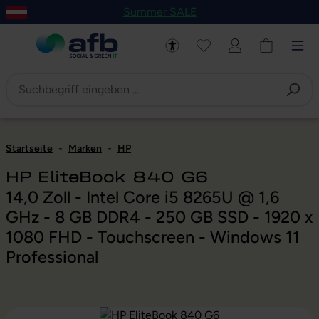
Summer SALE
um Hauptinhalt springen
Zur Navigation der B2B-Plattform springen
Startseite
-
Marken
-
HP
HP EliteBook 840 G6
14,0 Zoll - Intel Core i5 8265U @ 1,6
GHz - 8 GB DDR4 - 250 GB SSD - 1920 x
1080 FHD - Touchscreen - Windows 11
Professional
Bildergalerie überspringen