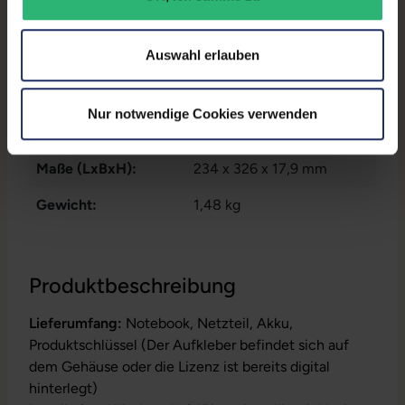
Datenspeicher:
250 GB SSD
Arbeitsspeicher:
8 GB DDR4
Auswahl erlauben
Prozessor:
Intel Core i5 8265U @ 1,6
GHz
Nur notwendige Cookies verwenden
GTIN/EAN:
9010362030431
Maße (LxBxH):
234 x 326 x 17,9 mm
Gewicht:
1,48 kg
Produktbeschreibung
Lieferumfang:
Notebook, Netzteil, Akku,
Produktschlüssel (Der Aufkleber befindet sich auf
dem Gehäuse oder die Lizenz ist bereits digital
hinterlegt)