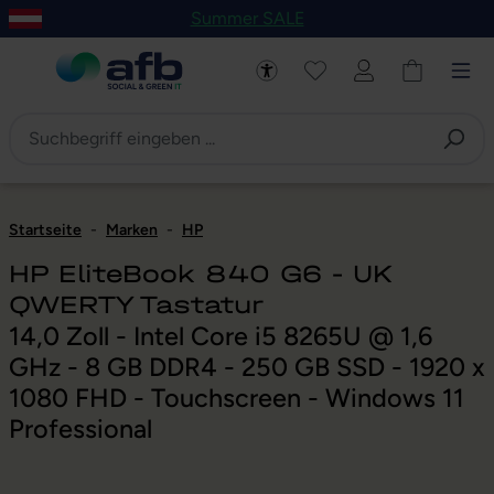
Summer SALE
um Hauptinhalt springen
Zur Navigation der B2B-Plattform springen
Startseite
-
Marken
-
HP
HP EliteBook 840 G6 - UK
QWERTY Tastatur
14,0 Zoll - Intel Core i5 8265U @ 1,6
GHz - 8 GB DDR4 - 250 GB SSD - 1920 x
1080 FHD - Touchscreen - Windows 11
Professional