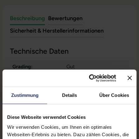
Beschreibung
Bewertungen
Sicherheit & Herstellerinformationen
Technische Daten
Grading:
Gut
CPU Generation:
8
Betriebssystem:
Windows 11 Professional
Zustimmung
Details
Über Cookies
Prozessorkerne:
4
Displayart:
Touchscreen
Diese Webseite verwendet Cookies
Wir verwenden Cookies, um Ihnen ein optimales
Webcam:
Ja
Webseiten-Erlebnis zu bieten. Dazu zählen Cookies, die