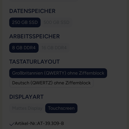
(Diese Option ist zurzeit nicht verfügbar.)
AUSWÄHLEN
DATENSPEICHER
250 GB SSD
500 GB SSD
(Diese Option ist zurzeit nicht verfügbar.
AUSWÄHLEN
ARBEITSSPEICHER
8 GB DDR4
16 GB DDR4
(Diese Option ist zurzeit nicht verfügbar.)
AUSWÄHLEN
TASTATURLAYOUT
Großbritannien (QWERTY) ohne Ziffernblock
Deutsch (QWERTZ) ohne Ziffernblock
AUSWÄHLEN
DISPLAYART
Mattes Display
Touchscreen
(Diese Option ist zurzeit nicht verfügbar.)
Artikel-Nr.:
AT-39.309-B