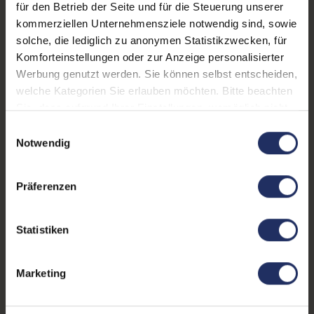
Tastaturbeleuchtung:
Nein
für den Betrieb der Seite und für die Steuerung unserer
kommerziellen Unternehmensziele notwendig sind, sowie
Schnittstellen:
1x Audio / Mikrofon - 3.5
solche, die lediglich zu anonymen Statistikzwecken, für
mm Combo
, 1x Bluetooth
,
Komforteinstellungen oder zur Anzeige personalisierter
1x HDMI
Mehr anzeigen
, 1x LAN RJ-45
, 1x
Werbung genutzt werden. Sie können selbst entscheiden,
Thunderbolt
, 1x W-LAN
, 2x
welche Kategorien Sie erlauben möchten. Bitte beachten
Displaygröße:
14,0 Zoll
USB 3 Typ A
Sie, dass aufgrund Ihrer Einstellungen, womöglich nicht
LTE:
Nein
alle Funktionen der Webseite zur Verfügung stehen.
Einwilligungsauswahl
Weitere Informationen finden Sie in
Notwendig
Displayauflösung:
1920 x 1080 FHD
unserer Datenschutzerklärung.
Tastaturlayout:
Großbritannien (QWERTY)
Präferenzen
ohne Ziffernblock
Onboard-Grafik:
Intel® UHD Graphics 620
Statistiken
Fingerprintreader:
Nein
Marketing
Zustand:
Gebraucht
Partnerprogramm:
Ja