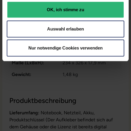
Datenspeicher:
250 GB SSD
OK, ich stimme zu
Arbeitsspeicher:
8 GB DDR4
Auswahl erlauben
Prozessor:
Intel Core i5 8265U @ 1,6
GHz
Nur notwendige Cookies verwenden
GTIN/EAN:
9010362033326
Maße (LxBxH):
234 x 326 x 17,9 mm
Gewicht:
1,48 kg
Produktbeschreibung
Lieferumfang:
Notebook, Netzteil, Akku,
Produktschlüssel (Der Aufkleber befindet sich auf
dem Gehäuse oder die Lizenz ist bereits digital