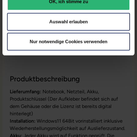
OK, ich stimme zu
Prozessor:
Intel Core i5 10210U @ 1,6
GHz
Auswahl erlauben
GTIN/EAN:
4255867577646
Maße (LxBxH):
204,5 x 307,8 x 18 mm
Nur notwendige Cookies verwenden
Gewicht:
1,35 kg
Produktbeschreibung
Lieferumfang:
Notebook, Netzteil, Akku,
Produktschlüssel (Der Aufkleber befindet sich auf
dem Gehäuse oder die Lizenz ist bereits digital
hinterlegt)
Installation:
Windows11 64Bit vorinstalliert inklusive
Wiederherstellungsmöglichkeit auf Auslieferzustand.
Akku:
Jeder Akku wird auf Funktion geprüft. Die