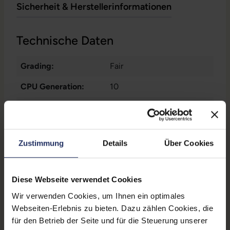
Sicherheit & Herstellerinformationen
Technische Daten
Grading:
Fair
CPU Generation:
10
Betriebssystem:
Windows 11 Professional
Prozessorkerne:
4
Zustimmung
Details
Über Cookies
Displayart:
Mattes Display
Webcam:
Ja
Diese Webseite verwendet Cookies
Tastaturbeleuchtung:
Ja
Wir verwenden Cookies, um Ihnen ein optimales
Webseiten-Erlebnis zu bieten. Dazu zählen Cookies, die
Schnittstellen:
1x Audio / Mikrofon - 3.5
für den Betrieb der Seite und für die Steuerung unserer
mm Combo
, 1x Bluetooth
,