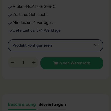
Artikel-Nr.:
AT-46.396-C
Zustand: Gebraucht
Mindestens 1 verfügbar
Lieferzeit ca. 3-4 Werktage
Produkt konfigurieren
Produkt Anzahl: Gib den gewünschten Wert 
In den Warenkorb
Beschreibung
Bewertungen