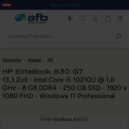
Summer SALE
um Hauptinhalt springen
Zur Navigation der B2B-Plattform springen
Startseite
-
Marken
-
HP
HP EliteBook 830 G7
13,3 Zoll - Intel Core i5 10210U @ 1,6
GHz - 8 GB DDR4 - 250 GB SSD - 1920 x
1080 FHD - Windows 11 Professional
Bildergalerie überspringen