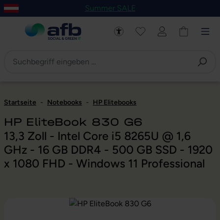
Summer SALE
um Hauptinhalt springen
Zur Navigation der B2B-Plattform springen
Startseite
-
Notebooks
-
HP Elitebooks
HP EliteBook 830 G6
13,3 Zoll - Intel Core i5 8265U @ 1,6
GHz - 16 GB DDR4 - 500 GB SSD - 1920
x 1080 FHD - Windows 11 Professional
Bildergalerie überspringen