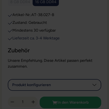
8 GB DDR4
16 GB DDR4
(Diese Option ist zurzeit nicht verfügbar.)
Artikel-Nr.:
AT-38.027-B
Zustand: Gebraucht
Mindestens 30 verfügbar
Lieferzeit ca. 3-4 Werktage
Zubehör
Unsere Empfehlung. Diese Artikel passen perfekt
zusammen.
Produkt konfigurieren
Produkt Anzahl: Gib den gewünschten Wert 
In den Warenkorb