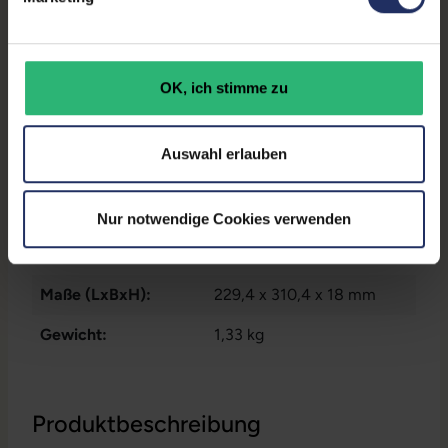
Zustand:
Gebraucht
Partnerprogramm:
Ja
OK, ich stimme zu
Datenspeicher:
500 GB SSD
Arbeitsspeicher:
16 GB DDR4
Auswahl erlauben
Prozessor:
Intel Core i5 8265U @ 1,6
GHz
Nur notwendige Cookies verwenden
GTIN/EAN:
9010362025857
Maße (LxBxH):
229,4 x 310,4 x 18 mm
Gewicht:
1,33 kg
Produktbeschreibung