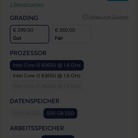
Durchschnittliche Bewertung von 4.5 von 5 Sternen
2 Bewertungen
AUSWÄHLEN
GRADING
Details zum Zustand
€ 299,00
€ 269,00
Gut
Fair
AUSWÄHLEN
PROZESSOR
Intel Core i5 8265U @ 1,6 GHz
Intel Core i5 8365U @ 1,6 GHz
Intel Core i7 8665U @ 1,9 GHz
(Diese Option ist zurzeit nicht verfügbar.)
AUSWÄHLEN
DATENSPEICHER
250 GB SSD
500 GB SSD
(Diese Option ist zurzeit nicht verfügbar.)
AUSWÄHLEN
ARBEITSSPEICHER