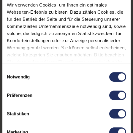
Displayart:
Mattes Display
Wir verwenden Cookies, um Ihnen ein optimales
Webseiten-Erlebnis zu bieten. Dazu zählen Cookies, die
Webcam:
Ja
für den Betrieb der Seite und für die Steuerung unserer
Tastaturbeleuchtung:
Nein
kommerziellen Unternehmensziele notwendig sind, sowie
solche, die lediglich zu anonymen Statistikzwecken, für
Schnittstellen:
1x Bluetooth
, 1x HDMI
, 1x
Komforteinstellungen oder zur Anzeige personalisierter
LAN RJ-45
, 1x
Werbung genutzt werden. Sie können selbst entscheiden,
Thunderbolt
Mehr anzeigen
, 1x W-LAN
, 2x
welche Kategorien Sie erlauben möchten. Bitte beachten
USB 3 Typ A
Sie, dass aufgrund Ihrer Einstellungen, womöglich nicht
Displaygröße:
13,3 Zoll
alle Funktionen der Webseite zur Verfügung stehen.
Einwilligungsauswahl
LTE:
Nein
Weitere Informationen finden Sie in
Notwendig
unserer Datenschutzerklärung.
Displayauflösung:
1920 x 1080 FHD
Präferenzen
Tastaturlayout:
Deutsch (QWERTZ) ohne
Ziffernblock
Statistiken
Onboard-Grafik:
Intel® UHD Graphics 620
Fingerprintreader:
Nein
Marketing