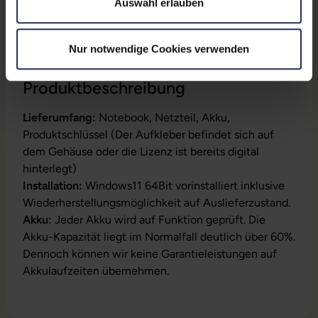
Auswahl erlauben
Gewicht:
1,33 kg
Nur notwendige Cookies verwenden
Produktbeschreibung
Lieferumfang:
Notebook, Netzteil, Akku,
Produktschlüssel (Der Aufkleber befindet sich auf
dem Gehäuse oder die Lizenz ist bereits digital
hinterlegt)
Installation:
Windows11 64Bit vorinstalliert inklusive
Wiederherstellungsmöglichkeit auf Auslieferzustand.
Akku:
Jeder Akku wird auf Funktion geprüft. Die
Akku-Kapazität liegt im Normalfall deutlich über 60%.
Dennoch können wir keine Garantieleistungen auf
Akkulaufzeiten übernehmen.