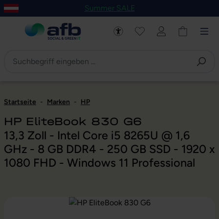
Summer SALE
um Hauptinhalt springen
Zur Navigation der B2B-Plattform springen
Startseite
-
Marken
-
HP
HP EliteBook 830 G6
13,3 Zoll - Intel Core i5 8265U @ 1,6
GHz - 8 GB DDR4 - 250 GB SSD - 1920 x
1080 FHD - Windows 11 Professional
Bildergalerie überspringen