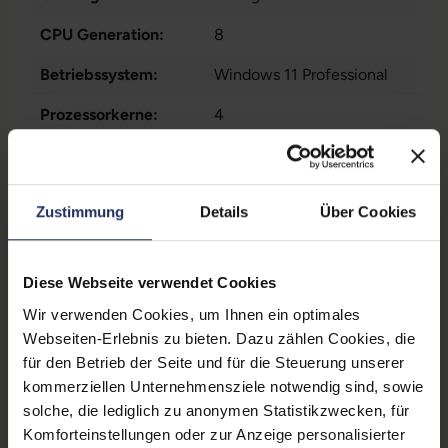
CPU Generation:
8
Betriebssystem:
Windows 11 Professional
Prozessorkerne:
4
Displayart:
Mattes Display
Webcam:
Ja
Zustimmung
Details
Über Cookies
Tastaturbeleuchtung:
Nein
Schnittstellen:
1x Bluetooth
, 1x HDMI
, 1x
Diese Webseite verwendet Cookies
LAN RJ-45
, 1x
Wir verwenden Cookies, um Ihnen ein optimales
Thunderbolt
Mehr anzeigen
, 1x W-LAN
, 2x
Webseiten-Erlebnis zu bieten. Dazu zählen Cookies, die
USB 3 Typ A
Displaygröße:
13,3 Zoll
für den Betrieb der Seite und für die Steuerung unserer
kommerziellen Unternehmensziele notwendig sind, sowie
LTE:
Nein
solche, die lediglich zu anonymen Statistikzwecken, für
Komforteinstellungen oder zur Anzeige personalisierter
Displayauflösung:
1920 x 1080 FHD