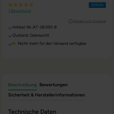
20SUN
Durchschnittliche Bewertung von 5 von 5 Sternen
1 Bewertung
Details zum Zustand
Artikel-Nr.:
AT-38.093-B
Zustand: Gebraucht
Nicht mehr für den Versand verfügbar
Beschreibung
Bewertungen
Sicherheit & Herstellerinformationen
Technische Daten