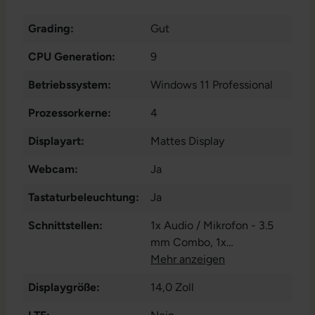
Grading:
Gut
CPU Generation:
9
Betriebssystem:
Windows 11 Professional
Prozessorkerne:
4
Displayart:
Mattes Display
Webcam:
Ja
Tastaturbeleuchtung:
Ja
Schnittstellen:
1x Audio / Mikrofon - 3.5
mm Combo
, 1x
Dockingstationanschluss
Mehr anzeigen
,
1x HDMI
, 1x LAN RJ-45
, 1x
Displaygröße:
14,0 Zoll
SD-Kartenleser
, 1x USB 3
Typ C
, 1x W-LAN
, 2x USB