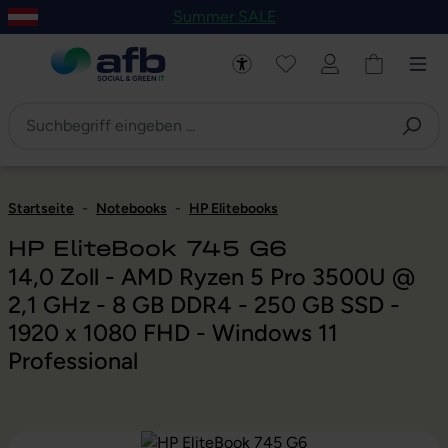
Summer SALE
um Hauptinhalt springen
Zur Navigation der B2B-Plattform springen
Startseite
-
Notebooks
-
HP Elitebooks
HP EliteBook 745 G6
14,0 Zoll - AMD Ryzen 5 Pro 3500U @
2,1 GHz - 8 GB DDR4 - 250 GB SSD -
1920 x 1080 FHD - Windows 11
Professional
Bildergalerie überspringen