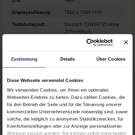
LTE:
Nein
3 Typ A
Displayauflösung:
1920 x 1080 FHD
Tastaturlayout:
Deutsch (QWERTZ) ohne
Ziffernblock
Onboard-Grafik:
Radeon™ Vega 8 Graphics
Fingerprintreader:
Nein
Zustimmung
Details
Über Cookies
Zustand:
Gebraucht
Partnerprogramm:
Ja
Diese Webseite verwendet Cookies
Wir verwenden Cookies, um Ihnen ein optimales
Datenspeicher:
250 GB SSD
Webseiten-Erlebnis zu bieten. Dazu zählen Cookies, die
Arbeitsspeicher:
8 GB DDR4
für den Betrieb der Seite und für die Steuerung unserer
kommerziellen Unternehmensziele notwendig sind, sowie
Prozessor:
AMD Ryzen 5 Pro 3500U
solche, die lediglich zu anonymen Statistikzwecken, für
@ 2,1 GHz
Komforteinstellungen oder zur Anzeige personalisierter
Werbung genutzt werden. Sie können selbst entscheiden,