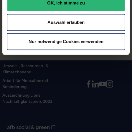
einem Anschluss des Thunderbolt-Standards der
OK, ich stimme zu
Dockingstation gewährleistet werden kann. AMD-
Notebooks unterstützen diesen Anschluss-Standard
Auswahl erlauben
gegenwärtig nicht.
Nur notwendige Cookies verwenden
Umwelt-, Ressourcen- &
Klimaschonend
Arbeit für Menschen mit
Behinderung
Auszeichnung Lions
Nachhaltigkeitspreis 2023
afb social & green IT