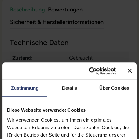
Beschreibung
Bewertungen
Sicherheit & Herstellerinformationen
Technische Daten
Zustand:
Gebraucht
Grading:
Sehr gut
Schnittstellen:
1x Audio - Ausgang - 3.5
Zustimmung
Details
Über Cookies
mm
, 1x LAN RJ-45
, 1x
VGA
Mehr anzeigen
, 2x DisplayPort
, 4x
USB 3 Typ A
Partnerprogramm:
Nein
Diese Webseite verwendet Cookies
Wir verwenden Cookies, um Ihnen ein optimales
Passend für Hersteller:
HP
Webseiten-Erlebnis zu bieten. Dazu zählen Cookies, die
Produkttyp:
Dockingstation
für den Betrieb der Seite und für die Steuerung unserer