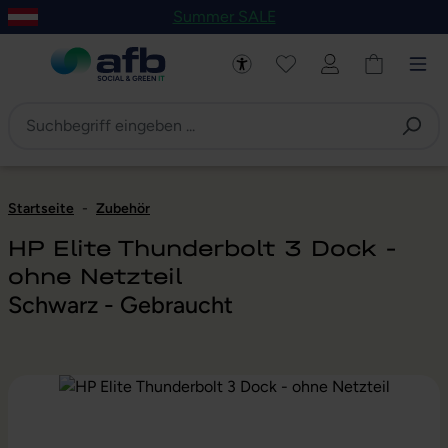
Summer SALE
um Hauptinhalt springen
Zur Navigation der B2B-Plattform springen
Startseite
-
Zubehör
HP Elite Thunderbolt 3 Dock -
ohne Netzteil
Schwarz - Gebraucht
Bildergalerie überspringen