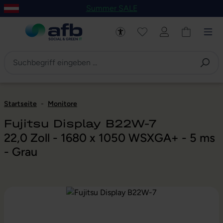
Summer SALE
um Hauptinhalt springen
Zur Navigation der B2B-Plattform springen
Startseite
-
Monitore
Fujitsu Display B22W-7
22,0 Zoll - 1680 x 1050 WSXGA+ - 5 ms
- Grau
Bildergalerie überspringen