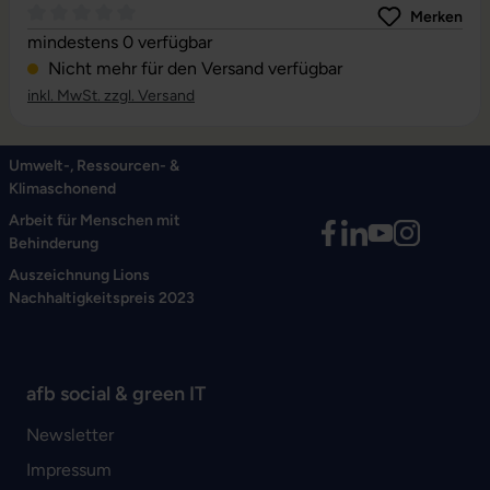
Merken
Durchschnittliche Bewertung von 0 von 5 Sternen
mindestens 0 verfügbar
Nicht mehr für den Versand verfügbar
inkl. MwSt. zzgl. Versand
Umwelt-, Ressourcen- &
Klimaschonend
Arbeit für Menschen mit
Behinderung
Auszeichnung Lions
Nachhaltigkeitspreis 2023
afb social & green IT
Newsletter
Impressum