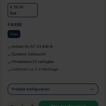
€ 39,00
Gut
AUSWÄHLEN
FARBE
Grau
Artikel-Nr.:
AT-23.306-B
Zustand: Gebraucht
Mindestens 23 verfügbar
Lieferzeit ca. 3-4 Werktage
Produkt konfigurieren
Produkt Anzahl: Gib den gewünschten Wert 