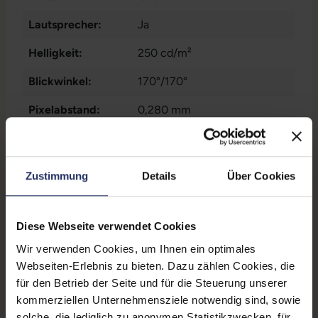
Lautsprecher:
Ja
Helligkeit:
250 cd/m²
Blickwinkel:
170°/170°
Pixelabstand:
0,280 mm
Displayauflösung:
1680 x 1050 WSXGA+
Reaktionszeit:
5 ms
Zustimmung
Details
Über Cookies
Stromverbrauch:
22 Watt
Displaygröße:
22,0 Zoll
Diese Webseite verwendet Cookies
Wir verwenden Cookies, um Ihnen ein optimales
Schnittstellen:
1x Audio - Ausgang - 3.5 mm
,
Webseiten-Erlebnis zu bieten. Dazu zählen Cookies, die
1x Audio - Eingang - 3.5 mm
,
für den Betrieb der Seite und für die Steuerung unserer
1x DVI-D
Mehr anzeigen
, 1x DisplayPort
, 1x
kommerziellen Unternehmensziele notwendig sind, sowie
VGA
, 4x USB 2 Typ A
Webcam:
Nein
solche, die lediglich zu anonymen Statistikzwecken, für