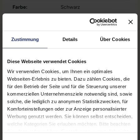
Farbe:
Schwarz
Seitenverhältnis:
16:9
Zustand:
Gebraucht
Zustimmung
Details
Über Cookies
Lautsprecher:
Nein
Helligkeit:
250 cd/m²
Diese Webseite verwendet Cookies
Blickwinkel:
178°/178°
Wir verwenden Cookies, um Ihnen ein optimales
Webseiten-Erlebnis zu bieten. Dazu zählen Cookies, die
Pixelabstand:
0,248 mm
für den Betrieb der Seite und für die Steuerung unserer
kommerziellen Unternehmensziele notwendig sind, sowie
Displayauflösung:
1920 x 1080 FHD
solche, die lediglich zu anonymen Statistikzwecken, für
Reaktionszeit:
5 ms
Komforteinstellungen oder zur Anzeige personalisierter
Werbung genutzt werden. Sie können selbst entscheiden,
Stromverbrauch:
1 Watt
welche Kategorien Sie erlauben möchten. Bitte beachten
Sie, dass aufgrund Ihrer Einstellungen, womöglich nicht
Displaygröße:
21,5 Zoll
alle Funktionen der Webseite zur Verfügung stehen.