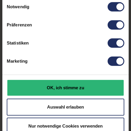
Einwilligungsauswahl
Schnittstellen:
1x Audio - Eingang - 3.5 mm
,
Weitere Informationen finden Sie in
Notwendig
1x DVI
, 1x DisplayPort
, 1x
unserer Datenschutzerklärung.
VGA
Mehr anzeigen
, 3x USB 2 Typ-A
Präferenzen
Webcam:
Nein
Kontrast:
1000:1
Statistiken
Ergonomie:
Höhenverstellbar
, Neigbar
,
Pivot-Funktion
, Schwenkbar
Marketing
Paneltyp:
IPS
Touchscreen:
Nein
OK, ich stimme zu
Bildwiederholrate:
60Hz
Auswahl erlauben
Partnerprogramm:
Ja
GTIN/EAN:
4063872886826
Nur notwendige Cookies verwenden
Maße (LxBxH):
212,7 x 500,5 x 322,55 mm