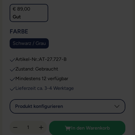
€ 89,00
Gut
AUSWÄHLEN
FARBE
Schwarz / Grau
Artikel-Nr.:
AT-27.727-B
Zustand: Gebraucht
Mindestens 12 verfügbar
Lieferzeit ca. 3-4 Werktage
Produkt konfigurieren
Produkt Anzahl: Gib den gewünschten Wert 
In den Warenkorb