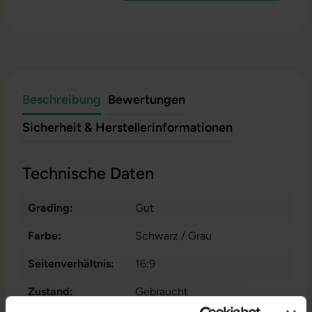
Beschreibung
Bewertungen
Sicherheit & Herstellerinformationen
Technische Daten
Grading:
Gut
Farbe:
Schwarz / Grau
Seitenverhältnis:
16:9
Zustand:
Gebraucht