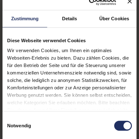
Lautsprecher:
Nein
Helligkeit:
250 cd/m²
Zustimmung
Details
Über Cookies
Blickwinkel:
178°/178°
Pixelabstand:
0,265 mm
Diese Webseite verwendet Cookies
Wir verwenden Cookies, um Ihnen ein optimales
Displayauflösung:
1920 x 1080 FHD
Webseiten-Erlebnis zu bieten. Dazu zählen Cookies, die
Reaktionszeit:
6 ms
für den Betrieb der Seite und für die Steuerung unserer
kommerziellen Unternehmensziele notwendig sind, sowie
Stromverbrauch:
18 Watt
solche, die lediglich zu anonymen Statistikzwecken, für
Komforteinstellungen oder zur Anzeige personalisierter
Displaygröße:
23,0 Zoll
Werbung genutzt werden. Sie können selbst entscheiden,
Schnittstellen:
1x DisplayPort
, 1x HDMI
, 1x
welche Kategorien Sie erlauben möchten. Bitte beachten
VGA
, 2x USB 2 Typ A
, 3x
Sie, dass aufgrund Ihrer Einstellungen, womöglich nicht
USB 3 Typ A
Mehr anzeigen
alle Funktionen der Webseite zur Verfügung stehen.
Einwilligungsauswahl
Weitere Informationen finden Sie in
Notwendig
Webcam:
Nein
unserer Datenschutzerklärung.