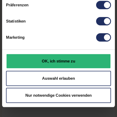
Kontrast:
1000:1
Präferenzen
Ergonomie:
Höhenverstellbar
, Neigbar
,
Pivot-Funktion
, Schwenkbar
Statistiken
Paneltyp:
IPS
Marketing
Touchscreen:
Nein
Bildwiederholrate:
60Hz
OK, ich stimme zu
Partnerprogramm:
Ja
GTIN/EAN:
5397063744596
Auswahl erlauben
Maße (LxBxH):
180 x 532 x 357,1 mm
Gewicht:
5,59 kg
Nur notwendige Cookies verwenden
Herstellernummer:
P2317H