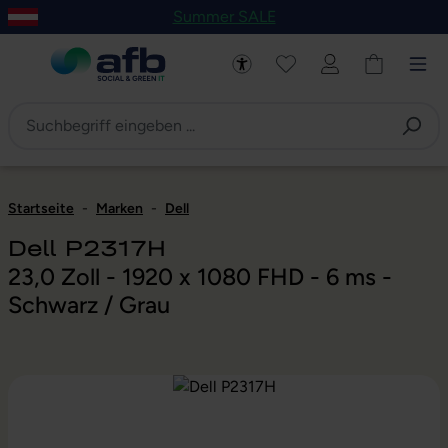
Summer SALE
um Hauptinhalt springen
Zur Navigation der B2B-Plattform springen
Startseite
-
Marken
-
Dell
Dell P2317H
23,0 Zoll - 1920 x 1080 FHD - 6 ms -
Schwarz / Grau
Bildergalerie überspringen