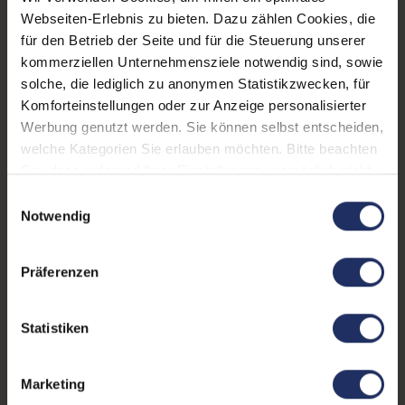
Webseiten-Erlebnis zu bieten. Dazu zählen Cookies, die
USB 2 Typ-A
, 1x VGA
, 2x USB
für den Betrieb der Seite und für die Steuerung unserer
3 Typ A
Mehr anzeigen
kommerziellen Unternehmensziele notwendig sind, sowie
Webcam:
Nein
solche, die lediglich zu anonymen Statistikzwecken, für
Komforteinstellungen oder zur Anzeige personalisierter
Kontrast:
1000:1
Werbung genutzt werden. Sie können selbst entscheiden,
welche Kategorien Sie erlauben möchten. Bitte beachten
Ergonomie:
Höhenverstellbar
, Neigbar
,
Sie, dass aufgrund Ihrer Einstellungen, womöglich nicht
Pivot-Funktion
, Schwenkbar
alle Funktionen der Webseite zur Verfügung stehen.
Einwilligungsauswahl
Paneltyp:
IPS
Weitere Informationen finden Sie in
Notwendig
unserer Datenschutzerklärung.
Touchscreen:
Nein
Präferenzen
Bildwiederholrate:
60Hz
Partnerprogramm:
Ja
Statistiken
GTIN/EAN:
5397063744572
Marketing
Maße (LxBxH):
180 x 499 x 354 mm