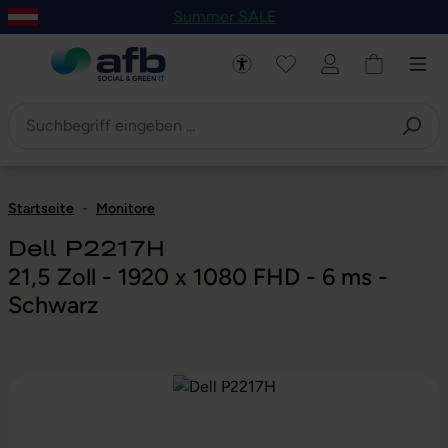
Summer SALE
um Hauptinhalt springen
Zur Navigation der B2B-Plattform springen
Startseite
-
Monitore
Dell P2217H
21,5 Zoll - 1920 x 1080 FHD - 6 ms -
Schwarz
Bildergalerie überspringen