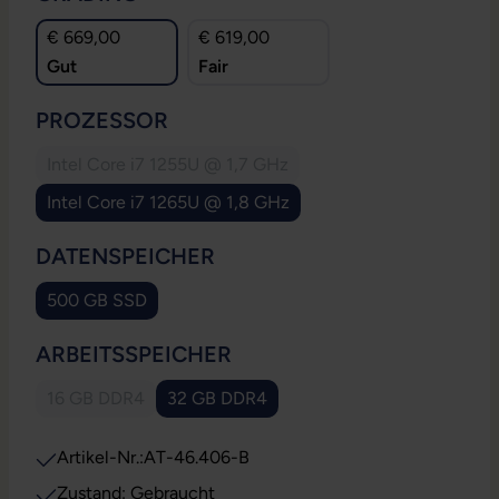
€ 669,00
€ 619,00
Gut
Fair
AUSWÄHLEN
PROZESSOR
Intel Core i7 1255U @ 1,7 GHz
(Diese Option ist zurzeit nicht verfügbar.)
Intel Core i7 1265U @ 1,8 GHz
AUSWÄHLEN
DATENSPEICHER
500 GB SSD
AUSWÄHLEN
ARBEITSSPEICHER
16 GB DDR4
32 GB DDR4
(Diese Option ist zurzeit nicht verfügbar.)
Artikel-Nr.:
AT-46.406-B
Zustand: Gebraucht