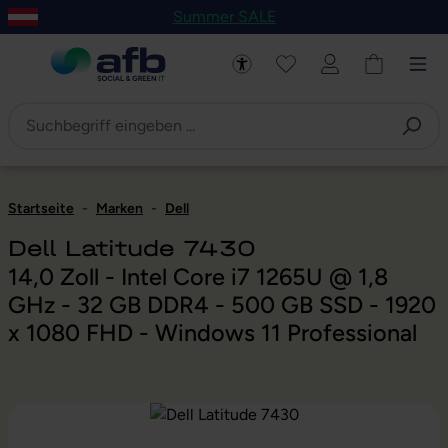
Summer SALE
um Hauptinhalt springen
Zur Navigation der B2B-Plattform springen
Startseite
-
Marken
-
Dell
Dell Latitude 7430
14,0 Zoll - Intel Core i7 1265U @ 1,8
GHz - 32 GB DDR4 - 500 GB SSD - 1920
x 1080 FHD - Windows 11 Professional
Bildergalerie überspringen