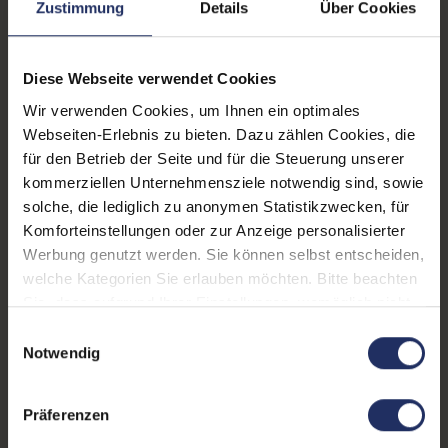
Zustimmung
Details
Über Cookies
Displaygröße:
14,0 Zoll
LTE:
Nein
Diese Webseite verwendet Cookies
Displayauflösung:
1920 x 1080 FHD
Wir verwenden Cookies, um Ihnen ein optimales
Tastaturlayout:
Deutsch (QWERTZ) ohne
Webseiten-Erlebnis zu bieten. Dazu zählen Cookies, die
Ziffernblock
für den Betrieb der Seite und für die Steuerung unserer
kommerziellen Unternehmensziele notwendig sind, sowie
Onboard-Grafik:
Intel® Iris Xe Graphics
solche, die lediglich zu anonymen Statistikzwecken, für
Komforteinstellungen oder zur Anzeige personalisierter
Fingerprintreader:
Ja
Werbung genutzt werden. Sie können selbst entscheiden,
Zustand:
Gebraucht
welche Kategorien Sie erlauben möchten. Bitte beachten
Sie, dass aufgrund Ihrer Einstellungen, womöglich nicht
Partnerprogramm:
Nein
alle Funktionen der Webseite zur Verfügung stehen.
Einwilligungsauswahl
Weitere Informationen finden Sie in
Datenspeicher:
500 GB SSD
Notwendig
unserer Datenschutzerklärung.
Arbeitsspeicher:
32 GB DDR4
Präferenzen
Prozessor:
Intel Core i7 1265U @ 1,8