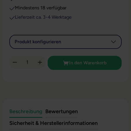
Mindestens 18 verfügbar
Lieferzeit ca. 3-4 Werktage
Produkt konfigurieren
Produkt Anzahl: Gib den gewünschten Wert 
In den Warenkorb
Beschreibung
Bewertungen
Sicherheit & Herstellerinformationen